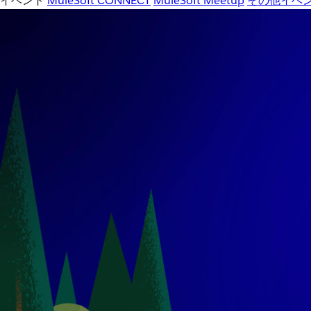
イベント
MuleSoft CONNECT
MuleSoft Meetup
その他イベ