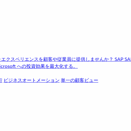
進化したエクスペリエンスを顧客や従業員に提供しませんか？
SAP
S
rosoft への投資効果を最大化する。
行
ビジネスオートメーション
単一の顧客ビュー