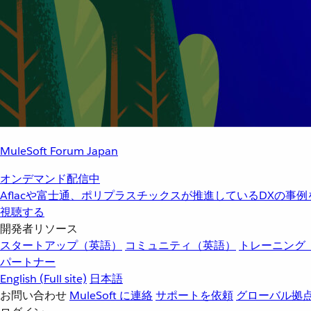
MuleSoft Forum Japan
オンデマンド配信中
Aflacや富士通、ポリプラスチックスが推進しているDXの事
視聴する
開発者リソース
スタートアップ（英語）
コミュニティ（英語）
トレーニング
パートナー
English
(Full site)
日本語
お問い合わせ
MuleSoft に連絡
サポートを依頼
グローバル拠