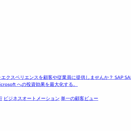
進化したエクスペリエンスを顧客や従業員に提供しませんか？
SAP
S
rosoft への投資効果を最大化する。
行
ビジネスオートメーション
単一の顧客ビュー