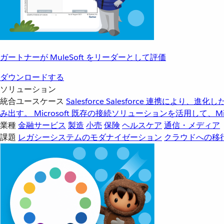
ガートナーが MuleSoft をリーダーとして評価
ダウンロードする
ソリューション
統合ユースケース
Salesforce
Salesforce 連携により、
み出す。
Microsoft
既存の接続ソリューションを活用して、Mic
業種
金融サービス
製造
小売
保険
ヘルスケア
通信・メディア
課題
レガシーシステムのモダナイゼーション
クラウドへの移