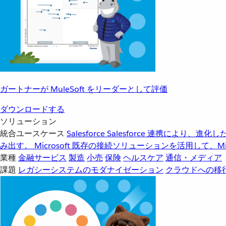
ガートナーが MuleSoft をリーダーとして評価
ダウンロードする
ソリューション
統合ユースケース
Salesforce
Salesforce 連携により、
み出す。
Microsoft
既存の接続ソリューションを活用して、Mic
業種
金融サービス
製造
小売
保険
ヘルスケア
通信・メディア
課題
レガシーシステムのモダナイゼーション
クラウドへの移