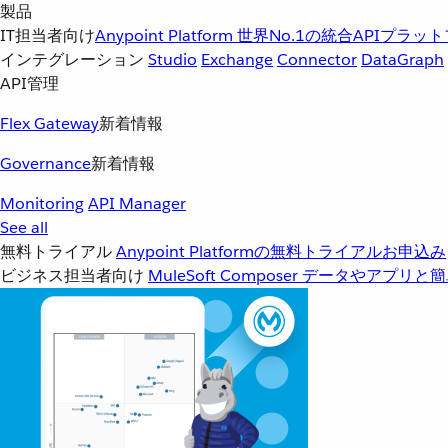
製品
IT担当者向け
Anypoint Platform
世界No.1の統合APIプラッ
インテグレーション
Studio
Exchange
Connector
DataGraph
API管理
Flex Gateway
新着情報
Governance
新着情報
Monitoring
API Manager
See all
無料トライアル
Anypoint Platformの無料トライアルお申込み
ビジネス担当者向け
MuleSoft Composer
データやアプリと簡