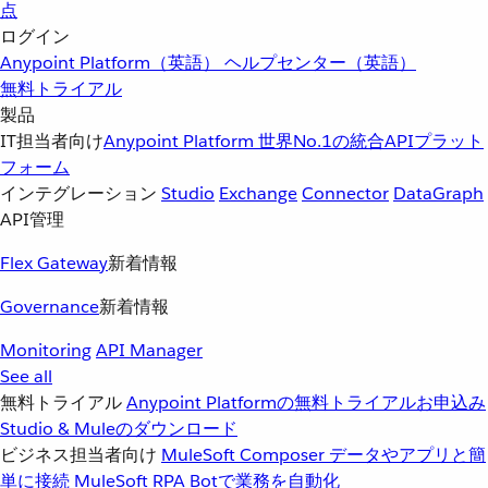
点
ログイン
Anypoint Platform（英語）
ヘルプセンター（英語）
無料トライアル
製品
IT担当者向け
Anypoint Platform
世界No.1の統合APIプラット
フォーム
インテグレーション
Studio
Exchange
Connector
DataGraph
API管理
Flex Gateway
新着情報
Governance
新着情報
Monitoring
API Manager
See all
無料トライアル
Anypoint Platformの無料トライアルお申込み
Studio & Muleのダウンロード
ビジネス担当者向け
MuleSoft Composer
データやアプリと簡
単に接続
MuleSoft RPA
Botで業務を自動化