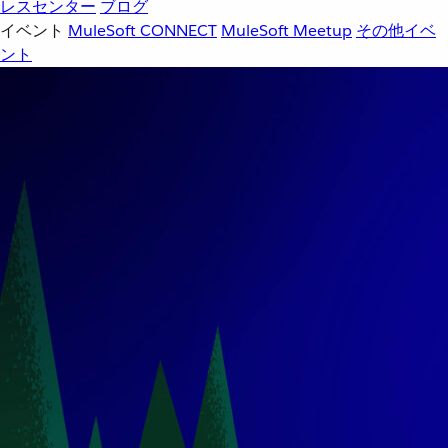
レスセンター
ブログ
イベント
MuleSoft CONNECT
MuleSoft Meetup
その他イベ
ント