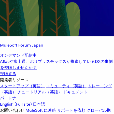
MuleSoft Forum Japan
オンデマンド配信中
Aflacや富士通、ポリプラスチックスが推進しているDXの事例
を視聴しませんか？
視聴する
開発者リソース
スタートアップ（英語）
コミュニティ（英語）
トレーニング
（英語）
チュートリアル（英語）
ドキュメント
パートナー
English
(Full site)
日本語
お問い合わせ
MuleSoft に連絡
サポートを依頼
グローバル拠