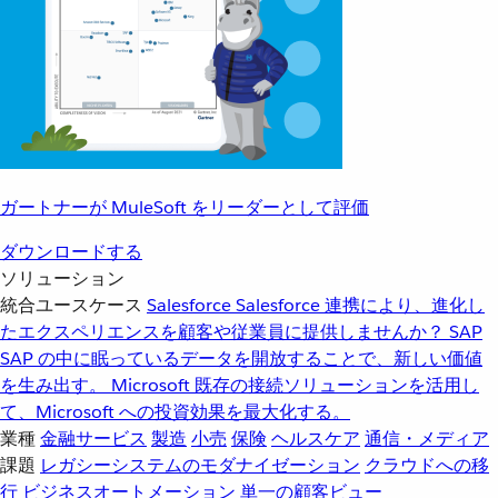
ガートナーが MuleSoft をリーダーとして評価
ダウンロードする
ソリューション
統合ユースケース
Salesforce
Salesforce 連携により、進化し
たエクスペリエンスを顧客や従業員に提供しませんか？
SAP
SAP の中に眠っているデータを開放することで、新しい価値
を生み出す。
Microsoft
既存の接続ソリューションを活用し
て、Microsoft への投資効果を最大化する。
業種
金融サービス
製造
小売
保険
ヘルスケア
通信・メディア
課題
レガシーシステムのモダナイゼーション
クラウドへの移
行
ビジネスオートメーション
単一の顧客ビュー