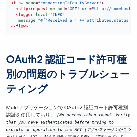
<
flow
name
=
"connectingToFaultyServer"
>
<
http:request
method
=
"GET"
url
=
"http://somehost.c
<
logger
level
=
"INFO"
message
=
"#['Received a ' ++ attributes.status co
</
flow
>
OAuth2 認証コード許可種
別の問題のトラブルシュー
ティング
Mule アプリケーションで OAuth2 認証コード許可種別
認証を使用しており、​
[No access token found. Verify
that you have authenticated before trying to
execute an operation to the API (アクセストークンが見つ
かりません。API に対する操作を実行する前に、認証されているこ