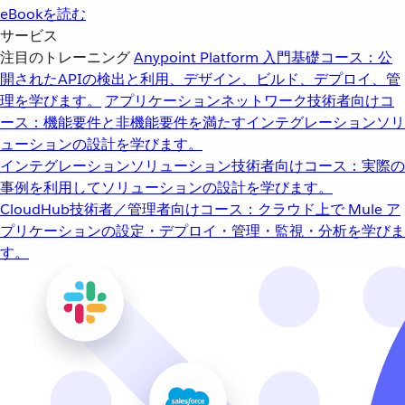
eBookを読む
サービス
注目のトレーニング
Anypoint Platform 入門
基礎コース：公
開されたAPIの検出と利用、デザイン、ビルド、デプロイ、管
理を学びます。
アプリケーションネットワーク
技術者向けコ
ース：機能要件と非機能要件を満たすインテグレーションソリ
ューションの設計を学びます。
インテグレーションソリューション
技術者向けコース：実際の
事例を利用してソリューションの設計を学びます。
CloudHub
技術者／管理者向けコース：クラウド上で Mule ア
プリケーションの設定・デプロイ・管理・監視・分析を学びま
す。