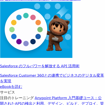
Salesforce のフルパワーを解放する API 活用術
Salesforce Customer 360との連携でビジネスのデジタル変革
を実現
eBookを読む
サービス
注目のトレーニング
Anypoint Platform 入門
基礎コース：公
開されたAPIの検出と利用、デザイン、ビルド、デプロイ、管