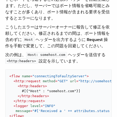
ます。ただし、サーバーではポート情報を省略可能とみ
なすことが多くあり、ポート情報が含まれる要求を受信
するとエラーになります。
こうしたエラーはサーバーオーナーに報告して修正を依
頼してください。修正されるまでの間は、ポート情報を
含めずに ​
​ ヘッダーを出力するように ​
Request
​ 操
Host
作を手動で変更して、この問題を回避してください。
次の例は、​
​ ヘッダーを送信する ​
Host: somehost.com
​ 設定を示しています。
<http:headers>
<
flow
name
=
"connectingToFaultyServer"
>
<
http:request
method
=
"GET"
url
=
"http://somehost.c
<
http:headers
>
      #[{"Host" : "somehost.com"}]

</
http:headers
>
</
http:request
>
<
logger
level
=
"INFO"
message
=
"#['Received a ' ++ attributes.status co
</
flow
>