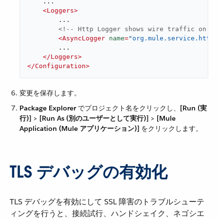
    ...

<
Loggers
>
        ...

<!-- Http Logger shows wire traffic on DE
<
AsyncLogger
name
=
"org.mule.service.http.
        ...

</
Loggers
>
</
Configuration
>
変更を保存します。
Package Explorer
​ でプロジェクト名をクリックし、​
[Run (実
行)]
​ > ​
[Run As (別のユーザーとして実行)]
​ > ​
[Mule
Application (Mule アプリケーション)]
​ をクリックします。
TLS デバッグの有効化
TLS デバッグを有効にして SSL 障害のトラブルシューテ
ィングを行うと、接続試行、ハンドシェイク、ネゴシエ