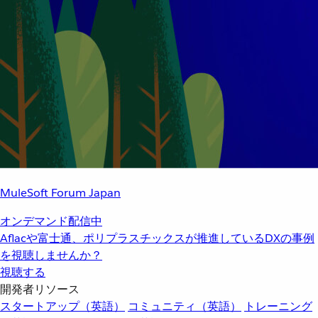
MuleSoft Forum Japan
オンデマンド配信中
Aflacや富士通、ポリプラスチックスが推進しているDXの事例
を視聴しませんか？
視聴する
開発者リソース
スタートアップ（英語）
コミュニティ（英語）
トレーニング