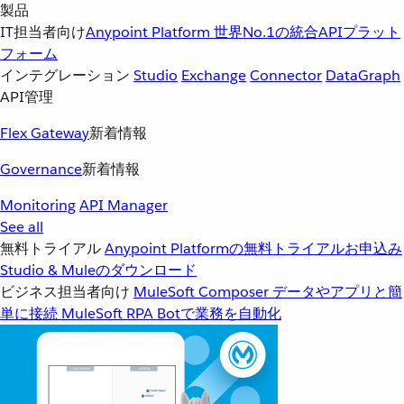
製品
IT担当者向け
Anypoint Platform
世界No.1の統合APIプラット
フォーム
インテグレーション
Studio
Exchange
Connector
DataGraph
API管理
Flex Gateway
新着情報
Governance
新着情報
Monitoring
API Manager
See all
無料トライアル
Anypoint Platformの無料トライアルお申込み
Studio & Muleのダウンロード
ビジネス担当者向け
MuleSoft Composer
データやアプリと簡
単に接続
MuleSoft RPA
Botで業務を自動化