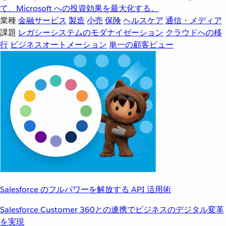
て、Microsoft への投資効果を最大化する。
業種
金融サービス
製造
小売
保険
ヘルスケア
通信・メディア
課題
レガシーシステムのモダナイゼーション
クラウドへの移
行
ビジネスオートメーション
単一の顧客ビュー
Salesforce のフルパワーを解放する API 活用術
Salesforce Customer 360との連携でビジネスのデジタル変革
を実現