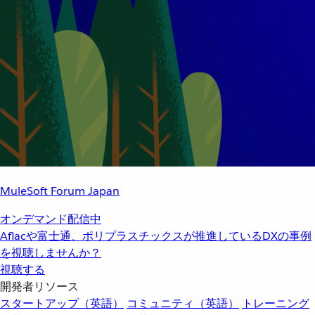
MuleSoft Forum Japan
オンデマンド配信中
Aflacや富士通、ポリプラスチックスが推進しているDXの事例
を視聴しませんか？
視聴する
開発者リソース
スタートアップ（英語）
コミュニティ（英語）
トレーニング