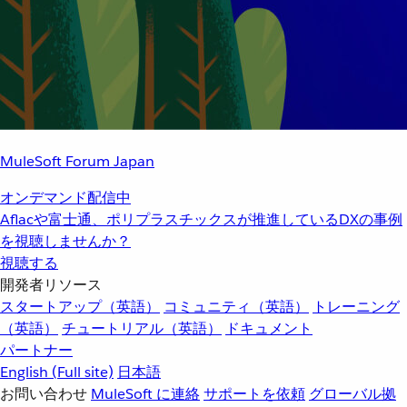
MuleSoft Forum Japan
オンデマンド配信中
Aflacや富士通、ポリプラスチックスが推進しているDXの事例
を視聴しませんか？
視聴する
開発者リソース
スタートアップ（英語）
コミュニティ（英語）
トレーニング
（英語）
チュートリアル（英語）
ドキュメント
パートナー
English
(Full site)
日本語
お問い合わせ
MuleSoft に連絡
サポートを依頼
グローバル拠