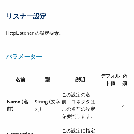
リスナー設定
HttpListener の設定要素。
パラメーター
デフォル
必
名前
型
説明
ト値
須
この設定の名
Name (名
String (文字
前。コネクタは
x
前)
列)
この名前の設定
を参照します。
この設定に指定