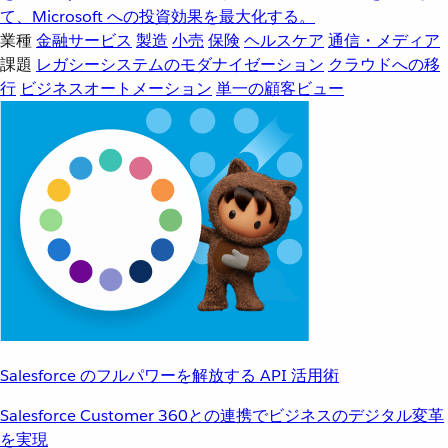
て、Microsoft への投資効果を最大化する。
業種
金融サービス
製造
小売
保険
ヘルスケア
通信・メディア
課題
レガシーシステムのモダナイゼーション
クラウドへの移
行
ビジネスオートメーション
単一の顧客ビュー
Salesforce のフルパワーを解放する API 活用術
Salesforce Customer 360との連携でビジネスのデジタル変革
を実現