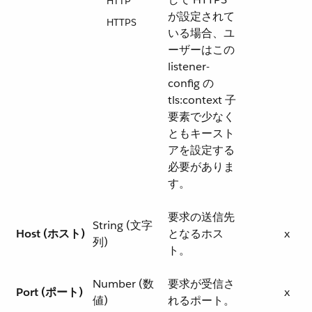
HTTP
が設定されて
HTTPS
いる場合、ユ
ーザーはこの
listener-
config の
tls:context 子
要素で少なく
ともキースト
アを設定する
必要がありま
す。
要求の送信先
String (文字
Host (ホスト)
となるホス
x
列)
ト。
Number (数
要求が受信さ
Port (ポート)
x
値)
れるポート。