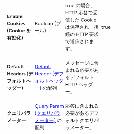
true の場合、
HTTP 応答で受
Enable
信した Cookie
Cookies
Boolean (ブ
は保存され、後
true
(Cookie を
ール)
続の HTTP 要求
有効化)
で送信されま
す。
メッセージに含
Default
Default
まれる必要があ
Headers (デ
Header (デフ
るデフォルト
フォルトヘ
ォルトヘッダ
HTTP ヘッダ
ッダー)
ー)
​ の配列
ー。
Query Param
応答に含まれる
クエリパラ
(クエリパラ
必要があるデフ
メーター
メーター)
​ の
ォルトクエリパ
配列
ラメーター。