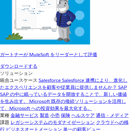
ガートナーが MuleSoft をリーダーとして評価
ダウンロードする
ソリューション
統合ユースケース
Salesforce
Salesforce 連携により、進化し
たエクスペリエンスを顧客や従業員に提供しませんか？
SAP
SAP の中に眠っているデータを開放することで、新しい価値
を生み出す。
Microsoft
既存の接続ソリューションを活用し
て、Microsoft への投資効果を最大化する。
業種
金融サービス
製造
小売
保険
ヘルスケア
通信・メディア
課題
レガシーシステムのモダナイゼーション
クラウドへの移
行
ビジネスオートメーション
単一の顧客ビュー