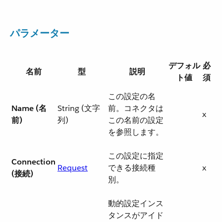
パラメーター
デフォル
必
名前
型
説明
ト値
須
この設定の名
Name (名
String (文字
前。コネクタは
x
前)
列)
この名前の設定
を参照します。
この設定に指定
Connection
Request
できる接続種
x
(接続)
別。
動的設定インス
タンスがアイド