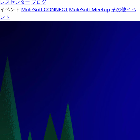
レスセンター
ブログ
イベント
MuleSoft CONNECT
MuleSoft Meetup
その他イベ
ント