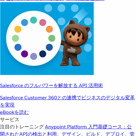
Salesforce のフルパワーを解放する API 活用術
Salesforce Customer 360との連携でビジネスのデジタル変革
を実現
eBookを読む
サービス
注目のトレーニング
Anypoint Platform 入門
基礎コース：公
開されたAPIの検出と利用、デザイン、ビルド、デプロイ、管