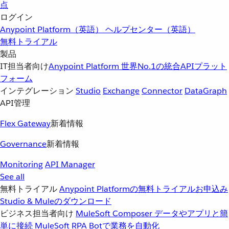
点
ログイン
Anypoint Platform（英語）
ヘルプセンター（英語）
無料トライアル
製品
IT担当者向け
Anypoint Platform
世界No.1の統合APIプラット
フォーム
インテグレーション
Studio
Exchange
Connector
DataGraph
API管理
Flex Gateway
新着情報
Governance
新着情報
Monitoring
API Manager
See all
無料トライアル
Anypoint Platformの無料トライアルお申込み
Studio & Muleのダウンロード
ビジネス担当者向け
MuleSoft Composer
データやアプリと簡
単に接続
MuleSoft RPA
Botで業務を自動化