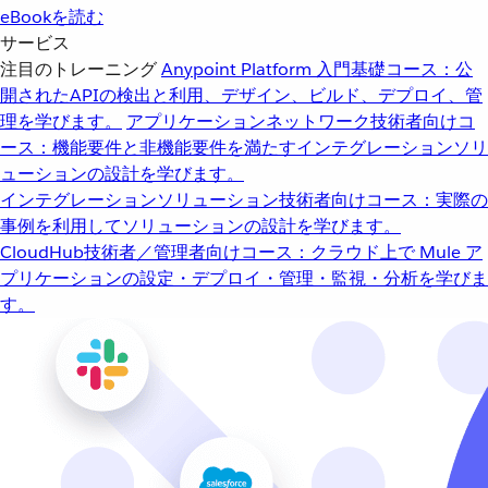
eBookを読む
サービス
注目のトレーニング
Anypoint Platform 入門
基礎コース：公
開されたAPIの検出と利用、デザイン、ビルド、デプロイ、管
理を学びます。
アプリケーションネットワーク
技術者向けコ
ース：機能要件と非機能要件を満たすインテグレーションソリ
ューションの設計を学びます。
インテグレーションソリューション
技術者向けコース：実際の
事例を利用してソリューションの設計を学びます。
CloudHub
技術者／管理者向けコース：クラウド上で Mule ア
プリケーションの設定・デプロイ・管理・監視・分析を学びま
す。