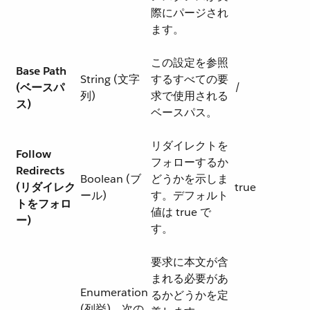
際にパージされ
ます。
この設定を参照
Base Path
String (文字
するすべての要
(ベースパ
/
列)
求で使用される
ス)
ベースパス。
リダイレクトを
Follow
フォローするか
Redirects
Boolean (ブ
どうかを示しま
(リダイレク
true
ール)
す。デフォルト
トをフォロ
値は true で
ー)
す。
要求に本文が含
まれる必要があ
Enumeration
るかどうかを定
(列挙)。次の