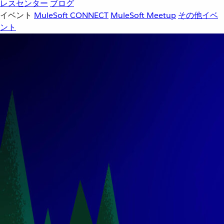
レスセンター
ブログ
イベント
MuleSoft CONNECT
MuleSoft Meetup
その他イベ
ント