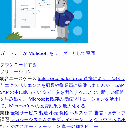
ガートナーが MuleSoft をリーダーとして評価
ダウンロードする
ソリューション
統合ユースケース
Salesforce
Salesforce 連携により、進化し
たエクスペリエンスを顧客や従業員に提供しませんか？
SAP
SAP の中に眠っているデータを開放することで、新しい価値
を生み出す。
Microsoft
既存の接続ソリューションを活用し
て、Microsoft への投資効果を最大化する。
業種
金融サービス
製造
小売
保険
ヘルスケア
通信・メディア
課題
レガシーシステムのモダナイゼーション
クラウドへの移
行
ビジネスオートメーション
単一の顧客ビュー