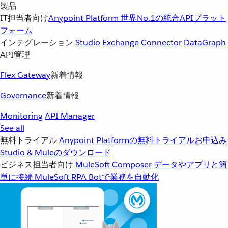
製品
IT担当者向け
Anypoint Platform
世界No.1の統合APIプラット
フォーム
インテグレーション
Studio
Exchange
Connector
DataGraph
API管理
Flex Gateway
新着情報
Governance
新着情報
Monitoring
API Manager
See all
無料トライアル
Anypoint Platformの無料トライアルお申込み
Studio & Muleのダウンロード
ビジネス担当者向け
MuleSoft Composer
データやアプリと簡
単に接続
MuleSoft RPA
Botで業務を自動化