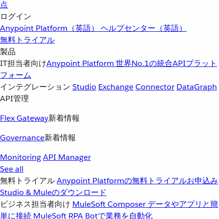
点
ログイン
Anypoint Platform（英語）
ヘルプセンター（英語）
無料トライアル
製品
IT担当者向け
Anypoint Platform
世界No.1の統合APIプラット
フォーム
インテグレーション
Studio
Exchange
Connector
DataGraph
API管理
Flex Gateway
新着情報
Governance
新着情報
Monitoring
API Manager
See all
無料トライアル
Anypoint Platformの無料トライアルお申込み
Studio & Muleのダウンロード
ビジネス担当者向け
MuleSoft Composer
データやアプリと簡
単に接続
MuleSoft RPA
Botで業務を自動化