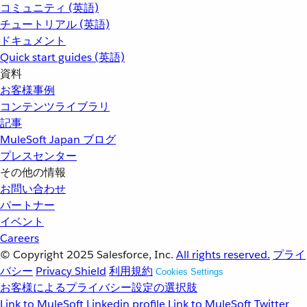
コミュニティ (英語)
チュートリアル (英語)
ドキュメント
Quick start guides (英語)
資料
お客様事例
コンテンツライブラリ
記事
MuleSoft Japan ブログ
プレスセンター
その他の情報
お問い合わせ
パートナー
イベント
Careers
© Copyright 2025
Salesforce, Inc.
All rights reserved.
プライ
バシー
Privacy Shield
利用規約
Cookies Settings
お客様によるプライバシー設定の選択肢
Link to MuleSoft Linkedin profile
Link to MuleSoft Twitter