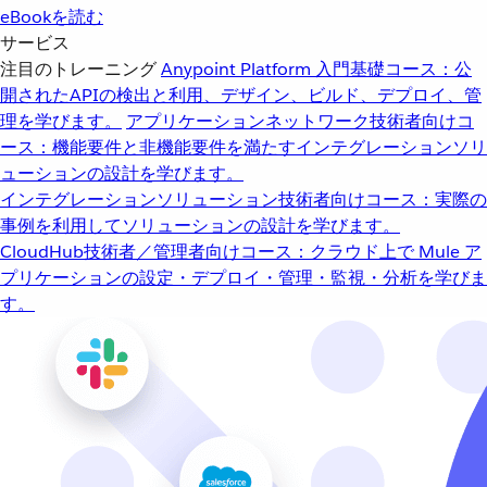
eBookを読む
サービス
注目のトレーニング
Anypoint Platform 入門
基礎コース：公
開されたAPIの検出と利用、デザイン、ビルド、デプロイ、管
理を学びます。
アプリケーションネットワーク
技術者向けコ
ース：機能要件と非機能要件を満たすインテグレーションソリ
ューションの設計を学びます。
インテグレーションソリューション
技術者向けコース：実際の
事例を利用してソリューションの設計を学びます。
CloudHub
技術者／管理者向けコース：クラウド上で Mule ア
プリケーションの設定・デプロイ・管理・監視・分析を学びま
す。