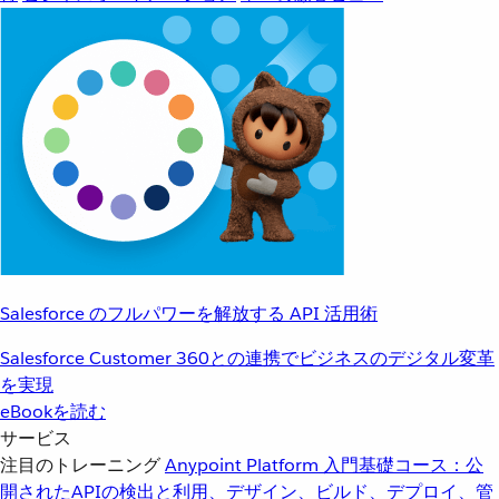
Salesforce のフルパワーを解放する API 活用術
Salesforce Customer 360との連携でビジネスのデジタル変革
を実現
eBookを読む
サービス
注目のトレーニング
Anypoint Platform 入門
基礎コース：公
開されたAPIの検出と利用、デザイン、ビルド、デプロイ、管