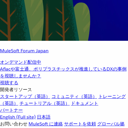
MuleSoft Forum Japan
オンデマンド配信中
Aflacや富士通、ポリプラスチックスが推進しているDXの事例
を視聴しませんか？
視聴する
開発者リソース
スタートアップ（英語）
コミュニティ（英語）
トレーニング
（英語）
チュートリアル（英語）
ドキュメント
パートナー
English
(Full site)
日本語
お問い合わせ
MuleSoft に連絡
サポートを依頼
グローバル拠