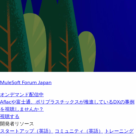
MuleSoft Forum Japan
オンデマンド配信中
Aflacや富士通、ポリプラスチックスが推進しているDXの事例
を視聴しませんか？
視聴する
開発者リソース
スタートアップ（英語）
コミュニティ（英語）
トレーニング