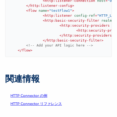
<
http:listener-connection
host
=
"0.0
</
http:listener-config
>
<
flow
name
=
"testFlow1"
>
<
http:listener
config-ref
=
"HTTP_Lis
<
http:basic-security-filter
realm
=
"
<
http:security-providers
 >
<
http:security-prov
</
http:security-providers
>
</
http:basic-security-filter
>
<!-- Add your API logic here -->
</
flow
>
関連情報
HTTP Connector の例
HTTP Connector リファレンス