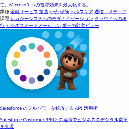
て、Microsoft への投資効果を最大化する。
業種
金融サービス
製造
小売
保険
ヘルスケア
通信・メディア
課題
レガシーシステムのモダナイゼーション
クラウドへの移
行
ビジネスオートメーション
単一の顧客ビュー
Salesforce のフルパワーを解放する API 活用術
Salesforce Customer 360との連携でビジネスのデジタル変革
を実現