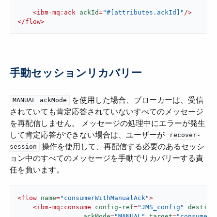
<
ibm-mq:ack
ackId
=
"#[attributes.ackId]"
/>
</
flow
>
手動セッションリカバリー
​ を使用した場合、ブローカーは、受信
MANUAL ackMode
されていても肯定応答されていないすべてのメッセージ
を再配信しません。 メッセージの処理中にエラーが発生
して肯定応答ができない場合は、ユーザーが ​
recover-
​ 操作を使用して、再配信する必要のあるセッシ
session
ョン中のすべてのメッセージを手動でリカバリーする責
任を負います。
<
flow
name
=
"consumerWithManualAck"
>
<
ibm-mq:consume
config-ref
=
"JMS_config"
destina
ackMode
=
"MANUAL"
target
=
"consumedM