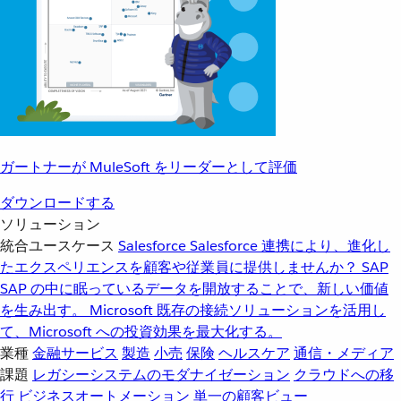
ガートナーが MuleSoft をリーダーとして評価
ダウンロードする
ソリューション
統合ユースケース
Salesforce
Salesforce 連携により、進化し
たエクスペリエンスを顧客や従業員に提供しませんか？
SAP
SAP の中に眠っているデータを開放することで、新しい価値
を生み出す。
Microsoft
既存の接続ソリューションを活用し
て、Microsoft への投資効果を最大化する。
業種
金融サービス
製造
小売
保険
ヘルスケア
通信・メディア
課題
レガシーシステムのモダナイゼーション
クラウドへの移
行
ビジネスオートメーション
単一の顧客ビュー