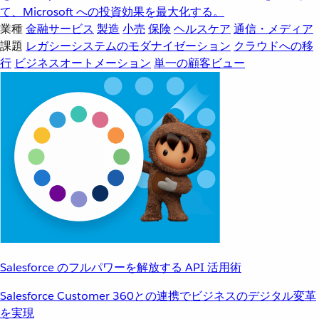
て、Microsoft への投資効果を最大化する。
業種
金融サービス
製造
小売
保険
ヘルスケア
通信・メディア
課題
レガシーシステムのモダナイゼーション
クラウドへの移
行
ビジネスオートメーション
単一の顧客ビュー
Salesforce のフルパワーを解放する API 活用術
Salesforce Customer 360との連携でビジネスのデジタル変革
を実現