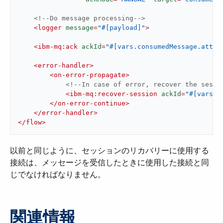
<!--Do message processing-->
<
logger
message
=
"#[payload]"
>
<
ibm-mq:ack
ackId
=
"#[vars.consumedMessage.attri
<
error-handler
>
<
on-error-propagate
>
<!--In case of error, recover the sessi
<
ibm-mq:recover-session
ackId
=
"#[vars.c
</
on-error-continue
>
</
error-handler
>
</
flow
>
以前と同じように、セッションのリカバリーに使用する
接続は、メッセージを受信したときに使用した接続と同
じでなければなりません。
関連情報