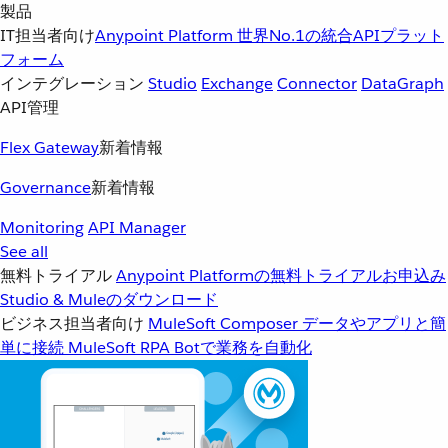
製品
IT担当者向け
Anypoint Platform
世界No.1の統合APIプラット
フォーム
インテグレーション
Studio
Exchange
Connector
DataGraph
API管理
Flex Gateway
新着情報
Governance
新着情報
Monitoring
API Manager
See all
無料トライアル
Anypoint Platformの無料トライアルお申込み
Studio & Muleのダウンロード
ビジネス担当者向け
MuleSoft Composer
データやアプリと簡
単に接続
MuleSoft RPA
Botで業務を自動化