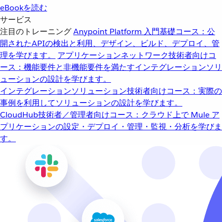
eBookを読む
サービス
注目のトレーニング
Anypoint Platform 入門
基礎コース：公
開されたAPIの検出と利用、デザイン、ビルド、デプロイ、管
理を学びます。
アプリケーションネットワーク
技術者向けコ
ース：機能要件と非機能要件を満たすインテグレーションソリ
ューションの設計を学びます。
インテグレーションソリューション
技術者向けコース：実際の
事例を利用してソリューションの設計を学びます。
CloudHub
技術者／管理者向けコース：クラウド上で Mule ア
プリケーションの設定・デプロイ・管理・監視・分析を学びま
す。