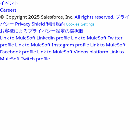
イベント
Careers
© Copyright 2025
Salesforce, Inc.
All rights reserved.
プライ
バシー
Privacy Shield
利用規約
Cookies Settings
お客様によるプライバシー設定の選択肢
Link to MuleSoft Linkedin profile
Link to MuleSoft Twitter
profile
Link to MuleSoft Instagram profile
Link to MuleSoft
Facebook profile
Link to MuleSoft Videos platform
Link to
MuleSoft Twitch profile