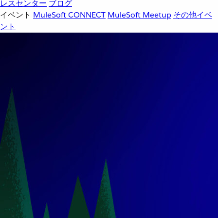
レスセンター
ブログ
イベント
MuleSoft CONNECT
MuleSoft Meetup
その他イベ
ント