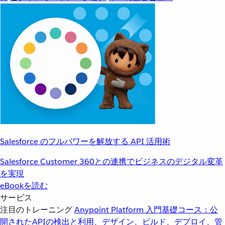
Salesforce のフルパワーを解放する API 活用術
Salesforce Customer 360との連携でビジネスのデジタル変革
を実現
eBookを読む
サービス
注目のトレーニング
Anypoint Platform 入門
基礎コース：公
開されたAPIの検出と利用、デザイン、ビルド、デプロイ、管