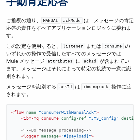
手動肯定応答
ご推察の通り、​
​
​ は、メッセージの肯定
MANUAL
ackMode
応答の責任をすべてアプリケーションロジックに委ねま
す。
この設定を使用すると、​
​ または ​
​ の
listener
consume
いずれかの操作で受信したすべてのメッセージでは
Mule メッセージ ​
​ に ​
​ が含まれてい
attributes
ackId
ます。メッセージはそれによって特定の接続で一意に識
別されます。
メッセージを識別する ​
​ は ​
​ 操作に渡
ackId
ibm-mq:ack
されます。
<
flow
name
=
"consumerWithManualAck"
>
<
ibm-mq:consume
config-ref
=
"JMS_config"
destina
<!--Do message processing-->
<
logger
message
=
"#[payload]"
>