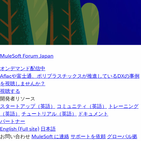
MuleSoft Forum Japan
オンデマンド配信中
Aflacや富士通、ポリプラスチックスが推進しているDXの事例
を視聴しませんか？
視聴する
開発者リソース
スタートアップ（英語）
コミュニティ（英語）
トレーニング
（英語）
チュートリアル（英語）
ドキュメント
パートナー
English
(Full site)
日本語
お問い合わせ
MuleSoft に連絡
サポートを依頼
グローバル拠