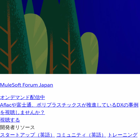
MuleSoft Forum Japan
オンデマンド配信中
Aflacや富士通、ポリプラスチックスが推進しているDXの事例
を視聴しませんか？
視聴する
開発者リソース
スタートアップ（英語）
コミュニティ（英語）
トレーニング