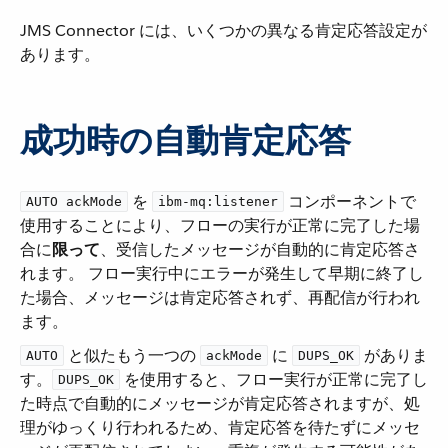
JMS Connector には、いくつかの異なる肯定応答設定が
あります。
成功時の自動肯定応答
​ を ​
​ コンポーネントで
AUTO ackMode
ibm-mq:listener
使用することにより、フローの実行が正常に完了した場
合に​
限って
​、受信したメッセージが自動的に肯定応答さ
れます。 フロー実行中にエラーが発生して早期に終了し
た場合、メッセージは肯定応答されず、再配信が行われ
ます。
​ と似たもう一つの ​
​ に ​
​ がありま
AUTO
ackMode
DUPS_OK
す。​
​ を使用すると、フロー実行が正常に完了し
DUPS_OK
た時点で自動的にメッセージが肯定応答されますが、処
理がゆっくり行われるため、肯定応答を待たずにメッセ