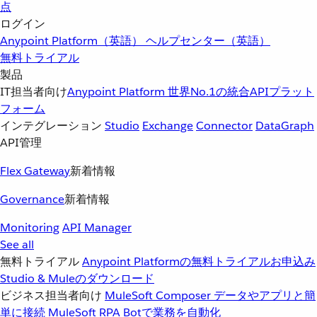
点
ログイン
Anypoint Platform（英語）
ヘルプセンター（英語）
無料トライアル
製品
IT担当者向け
Anypoint Platform
世界No.1の統合APIプラット
フォーム
インテグレーション
Studio
Exchange
Connector
DataGraph
API管理
Flex Gateway
新着情報
Governance
新着情報
Monitoring
API Manager
See all
無料トライアル
Anypoint Platformの無料トライアルお申込み
Studio & Muleのダウンロード
ビジネス担当者向け
MuleSoft Composer
データやアプリと簡
単に接続
MuleSoft RPA
Botで業務を自動化