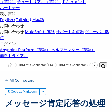
（英語）
チュートリアル（英語）
ドキュメント
パートナー
表示言語
English
(Full site)
日本語
お問い合わせ
お問い合わせ
MuleSoft に連絡
サポートを依頼
グローバル拠
点
ログイン
Anypoint Platform（英語）
ヘルプセンター（英語）
無料トライアル
IBM MQ Connector
(1.6)
IBM MQ Connector の例
メッセー
All Connectors
Copy as Markdown
メッセージ肯定応答の処理