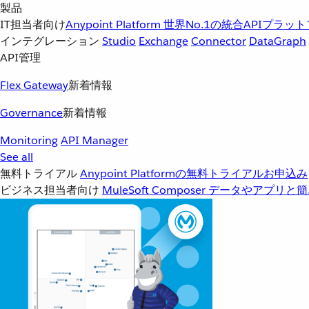
製品
IT担当者向け
Anypoint Platform
世界No.1の統合APIプラッ
インテグレーション
Studio
Exchange
Connector
DataGraph
API管理
Flex Gateway
新着情報
Governance
新着情報
Monitoring
API Manager
See all
無料トライアル
Anypoint Platformの無料トライアルお申込み
ビジネス担当者向け
MuleSoft Composer
データやアプリと簡