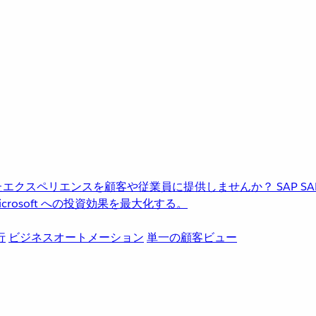
進化したエクスペリエンスを顧客や従業員に提供しませんか？
SAP
S
rosoft への投資効果を最大化する。
行
ビジネスオートメーション
単一の顧客ビュー