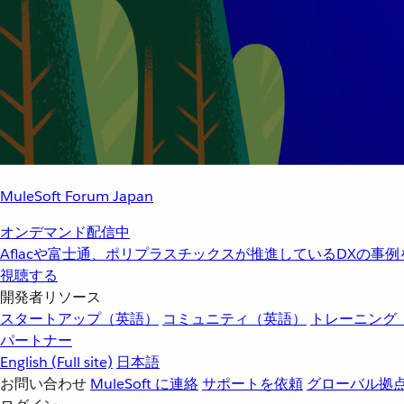
MuleSoft Forum Japan
オンデマンド配信中
Aflacや富士通、ポリプラスチックスが推進しているDXの事
視聴する
開発者リソース
スタートアップ（英語）
コミュニティ（英語）
トレーニング
パートナー
English
(Full site)
日本語
お問い合わせ
MuleSoft に連絡
サポートを依頼
グローバル拠