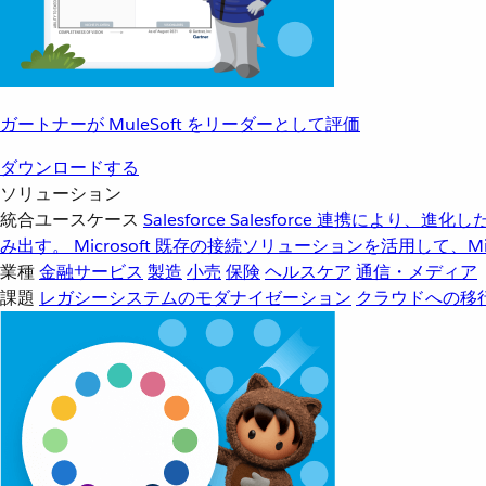
ガートナーが MuleSoft をリーダーとして評価
ダウンロードする
ソリューション
統合ユースケース
Salesforce
Salesforce 連携により、
み出す。
Microsoft
既存の接続ソリューションを活用して、Mic
業種
金融サービス
製造
小売
保険
ヘルスケア
通信・メディア
課題
レガシーシステムのモダナイゼーション
クラウドへの移