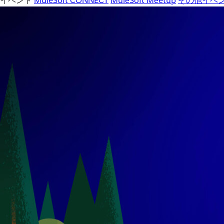
イベント
MuleSoft CONNECT
MuleSoft Meetup
その他イベ