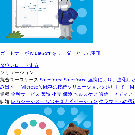
ガートナーが MuleSoft をリーダーとして評価
ダウンロードする
ソリューション
統合ユースケース
Salesforce
Salesforce 連携により、
み出す。
Microsoft
既存の接続ソリューションを活用して、Mic
業種
金融サービス
製造
小売
保険
ヘルスケア
通信・メディア
課題
レガシーシステムのモダナイゼーション
クラウドへの移