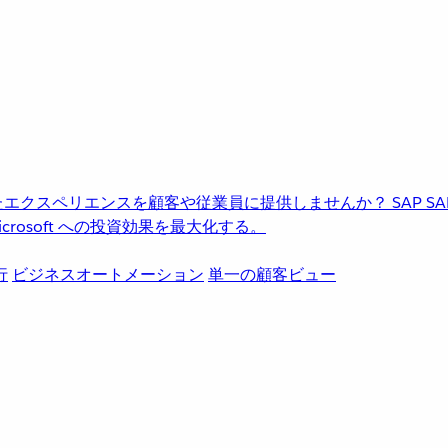
進化したエクスペリエンスを顧客や従業員に提供しませんか？
SAP
S
rosoft への投資効果を最大化する。
行
ビジネスオートメーション
単一の顧客ビュー