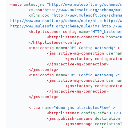
<
mule
xmlns:jms
=
"http://www.mulesoft.org/schema/mul
xmlns
=
"http://www.mulesoft.org/schema/mule/
xmlns:doc
=
"http://www.mulesoft.org/schema/m
http://www.mulesoft.org/schema/mule/http http://www.
http://www.mulesoft.org/schema/mule/jms http://www.
<
http:listener-config
name
=
"HTTP_Listener_c
<
http:listener-connection
host
=
"0.0
</
http:listener-config
>
<
jms:config
name
=
"JMS_Config_ActiveMQ"
 >
<
jms:active-mq-connection
username
=
<
jms:factory-configuration
</
jms:active-mq-connection
>
</
jms:config
>
<
jms:config
name
=
"JMS_Config_ActiveMQ_2"
 >
<
jms:active-mq-connection
username
=
<
jms:factory-configuration
</
jms:active-mq-connection
>
</
jms:config
>
<
flow
name
=
"demo-jms-attributesFlow"
 >
<
http:listener
config-ref
=
"HTTP_Lis
<
jms:publish-consume
destination
=
"Q
<
jms:message
correlationId
=