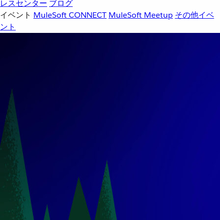
レスセンター
ブログ
イベント
MuleSoft CONNECT
MuleSoft Meetup
その他イベ
ント