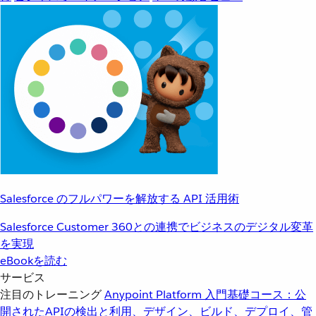
Salesforce のフルパワーを解放する API 活用術
Salesforce Customer 360との連携でビジネスのデジタル変革
を実現
eBookを読む
サービス
注目のトレーニング
Anypoint Platform 入門
基礎コース：公
開されたAPIの検出と利用、デザイン、ビルド、デプロイ、管