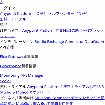
点
ログイン
Anypoint Platform（英語）
ヘルプセンター（英語）
無料トライアル
製品
IT担当者向け
Anypoint Platform
世界No.1の統合APIプラット
フォーム
インテグレーション
Studio
Exchange
Connector
DataGraph
API管理
Flex Gateway
新着情報
Governance
新着情報
Monitoring
API Manager
See all
無料トライアル
Anypoint Platformの無料トライアルお申込み
Studio & Muleのダウンロード
ビジネス担当者向け
MuleSoft Composer
データやアプリと簡
単に接続
MuleSoft RPA
Botで業務を自動化