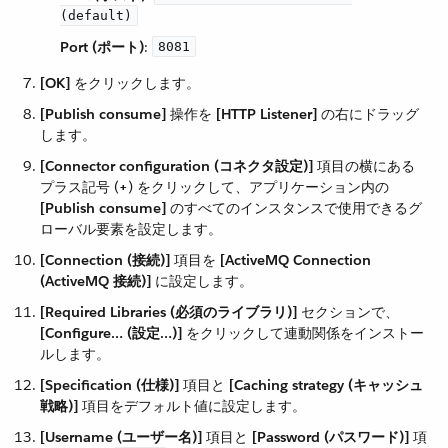
(default)
Port (ポート)
​:
8081
[OK]
​ をクリックします。
[Publish consume]
​ 操作を ​
[HTTP Listener]
​ の右にドラッグ
します。
[Connector configuration (コネクタ設定)]
​ 項目の横にある
プラス記号 (​
+
​) をクリックして、アプリケーション内の ​
[Publish consume]
​ のすべてのインスタンスで使用できるグ
ローバル要素を設定します。
[Connection (接続)]
​ 項目を ​
[ActiveMQ Connection
(ActiveMQ 接続)]
​ に設定します。
[Required Libraries (必須のライブラリ)]
​ セクションで、​
[Configure…​ (設定…​)]
​ をクリックして連動関係をインストー
ルします。
[Specification (仕様)]
​ 項目と ​
[Caching strategy (キャッシュ
戦略)]
​ 項目をデフォルト値に設定します。
[Username (ユーザー名)]
​ 項目と ​
[Password (パスワード)]
​ 項