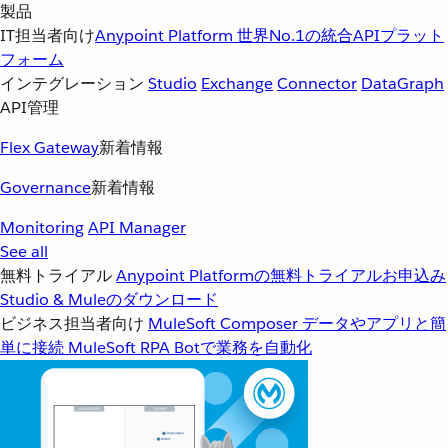
製品
IT担当者向け
Anypoint Platform
世界No.1の統合APIプラット
フォーム
インテグレーション
Studio
Exchange
Connector
DataGraph
API管理
Flex Gateway
新着情報
Governance
新着情報
Monitoring
API Manager
See all
無料トライアル
Anypoint Platformの無料トライアルお申込み
Studio & Muleのダウンロード
ビジネス担当者向け
MuleSoft Composer
データやアプリと簡
単に接続
MuleSoft RPA
Botで業務を自動化