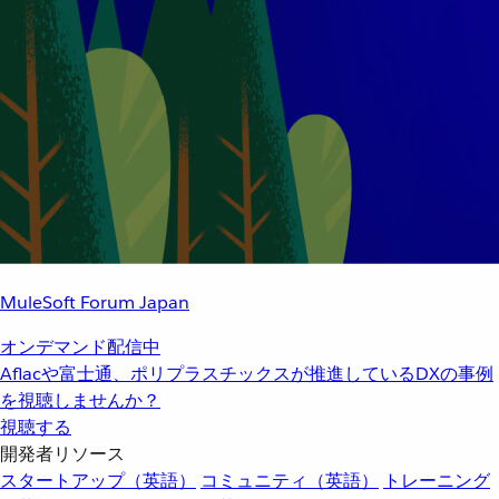
MuleSoft Forum Japan
オンデマンド配信中
Aflacや富士通、ポリプラスチックスが推進しているDXの事例
を視聴しませんか？
視聴する
開発者リソース
スタートアップ（英語）
コミュニティ（英語）
トレーニング