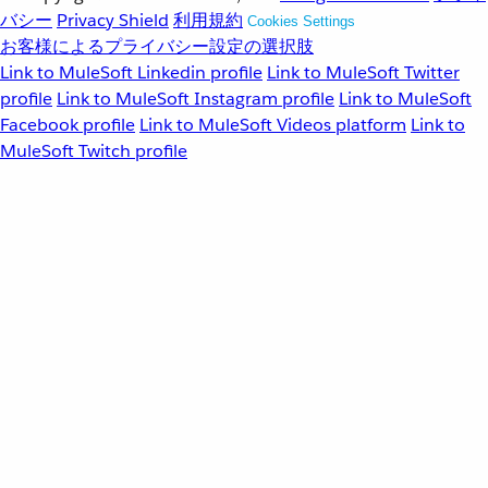
バシー
Privacy Shield
利用規約
Cookies Settings
お客様によるプライバシー設定の選択肢
Link to MuleSoft Linkedin profile
Link to MuleSoft Twitter
profile
Link to MuleSoft Instagram profile
Link to MuleSoft
Facebook profile
Link to MuleSoft Videos platform
Link to
MuleSoft Twitch profile