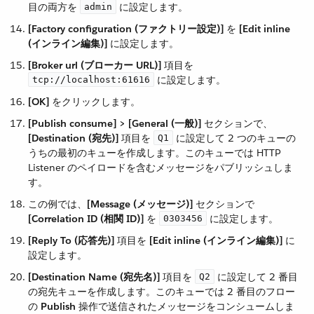
目の両方を ​
​ に設定します。
admin
[Factory configuration (ファクトリー設定)]
​ を ​
[Edit inline
(インライン編集)]
​ に設定します。
[Broker url (ブローカー URL)]
​ 項目を ​
​ に設定します。
tcp://localhost:61616
[OK]
​ をクリックします。
[Publish consume] > [General (一般)]
​ セクションで、​
[Destination (宛先)]
​ 項目を ​
​ に設定して 2 つのキューの
Q1
うちの最初のキューを作成します。このキューでは HTTP
Listener のペイロードを含むメッセージをパブリッシュしま
す。
この例では、​
[Message (メッセージ)]
​ セクションで ​
[Correlation ID (相関 ID)]
​ を ​
​ に設定します。
0303456
[Reply To (応答先)]
​ 項目を ​
[Edit inline (インライン編集)]
​ に
設定します。
[Destination Name (宛先名)]
​ 項目を ​
​ に設定して 2 番目
Q2
の宛先キューを作成します。このキューでは 2 番目のフロー
の ​
Publish
​ 操作で送信されたメッセージをコンシュームしま