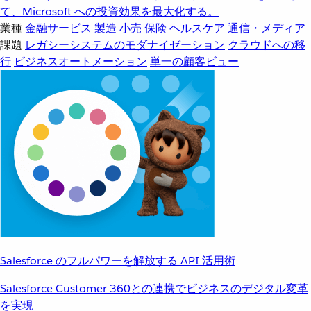
て、Microsoft への投資効果を最大化する。
業種
金融サービス
製造
小売
保険
ヘルスケア
通信・メディア
課題
レガシーシステムのモダナイゼーション
クラウドへの移
行
ビジネスオートメーション
単一の顧客ビュー
Salesforce のフルパワーを解放する API 活用術
Salesforce Customer 360との連携でビジネスのデジタル変革
を実現