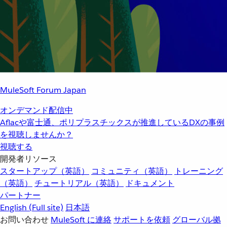
MuleSoft Forum Japan
オンデマンド配信中
Aflacや富士通、ポリプラスチックスが推進しているDXの事例
を視聴しませんか？
視聴する
開発者リソース
スタートアップ（英語）
コミュニティ（英語）
トレーニング
（英語）
チュートリアル（英語）
ドキュメント
パートナー
English
(Full site)
日本語
お問い合わせ
MuleSoft に連絡
サポートを依頼
グローバル拠