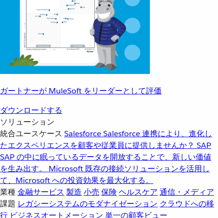
ガートナーが MuleSoft をリーダーとして評価
ダウンロードする
ソリューション
統合ユースケース
Salesforce
Salesforce 連携により、進化し
たエクスペリエンスを顧客や従業員に提供しませんか？
SAP
SAP の中に眠っているデータを開放することで、新しい価値
を生み出す。
Microsoft
既存の接続ソリューションを活用し
て、Microsoft への投資効果を最大化する。
業種
金融サービス
製造
小売
保険
ヘルスケア
通信・メディア
課題
レガシーシステムのモダナイゼーション
クラウドへの移
行
ビジネスオートメーション
単一の顧客ビュー