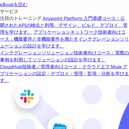
eBookを読む
サービス
注目のトレーニング
Anypoint Platform 入門
基礎コース：公
開されたAPIの検出と利用、デザイン、ビルド、デプロイ、管
理を学びます。
アプリケーションネットワーク
技術者向けコ
ース：機能要件と非機能要件を満たすインテグレーションソリ
ューションの設計を学びます。
インテグレーションソリューション
技術者向けコース：実際の
事例を利用してソリューションの設計を学びます。
CloudHub
技術者／管理者向けコース：クラウド上で Mule ア
プリケーションの設定・デプロイ・管理・監視・分析を学びま
す。