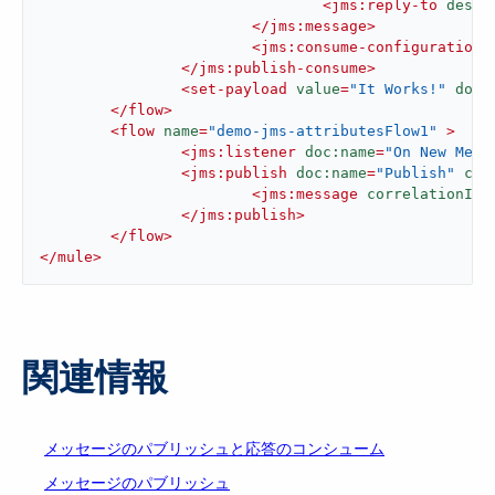
<
jms:reply-to
desti
</
jms:message
>
<
jms:consume-configuration
</
jms:publish-consume
>
<
set-payload
value
=
"It Works!"
doc:
</
flow
>
<
flow
name
=
"demo-jms-attributesFlow1"
 >
<
jms:listener
doc:name
=
"On New Mess
<
jms:publish
doc:name
=
"Publish"
con
<
jms:message
correlationId
=
</
jms:publish
>
</
flow
>
</
mule
>
関連情報
メッセージのパブリッシュと応答のコンシューム
メッセージのパブリッシュ