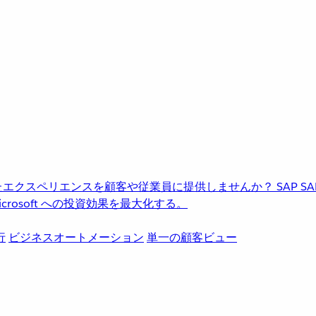
進化したエクスペリエンスを顧客や従業員に提供しませんか？
SAP
S
rosoft への投資効果を最大化する。
行
ビジネスオートメーション
単一の顧客ビュー