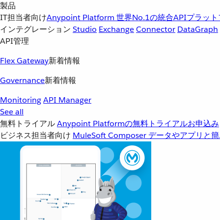
製品
IT担当者向け
Anypoint Platform
世界No.1の統合APIプラッ
インテグレーション
Studio
Exchange
Connector
DataGraph
API管理
Flex Gateway
新着情報
Governance
新着情報
Monitoring
API Manager
See all
無料トライアル
Anypoint Platformの無料トライアルお申込み
ビジネス担当者向け
MuleSoft Composer
データやアプリと簡