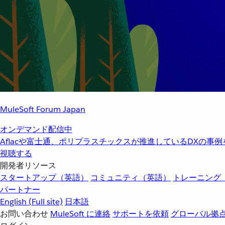
MuleSoft Forum Japan
オンデマンド配信中
Aflacや富士通、ポリプラスチックスが推進しているDXの事
視聴する
開発者リソース
スタートアップ（英語）
コミュニティ（英語）
トレーニング
パートナー
English
(Full site)
日本語
お問い合わせ
MuleSoft に連絡
サポートを依頼
グローバル拠