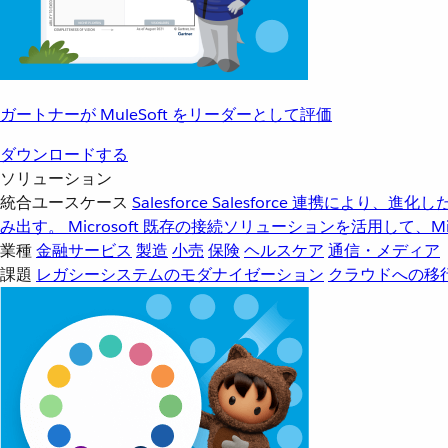
ガートナーが MuleSoft をリーダーとして評価
ダウンロードする
ソリューション
統合ユースケース
Salesforce
Salesforce 連携により、
み出す。
Microsoft
既存の接続ソリューションを活用して、Mic
業種
金融サービス
製造
小売
保険
ヘルスケア
通信・メディア
課題
レガシーシステムのモダナイゼーション
クラウドへの移