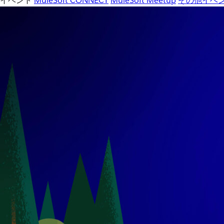
イベント
MuleSoft CONNECT
MuleSoft Meetup
その他イベ