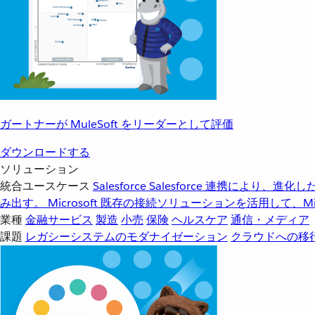
ガートナーが MuleSoft をリーダーとして評価
ダウンロードする
ソリューション
統合ユースケース
Salesforce
Salesforce 連携により、
み出す。
Microsoft
既存の接続ソリューションを活用して、Mic
業種
金融サービス
製造
小売
保険
ヘルスケア
通信・メディア
課題
レガシーシステムのモダナイゼーション
クラウドへの移