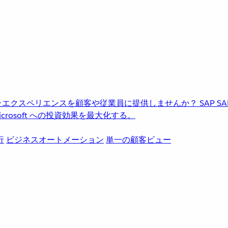
進化したエクスペリエンスを顧客や従業員に提供しませんか？
SAP
S
rosoft への投資効果を最大化する。
行
ビジネスオートメーション
単一の顧客ビュー