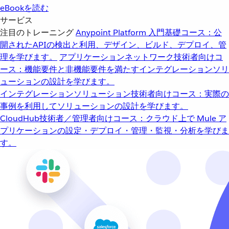
eBookを読む
サービス
注目のトレーニング
Anypoint Platform 入門
基礎コース：公
開されたAPIの検出と利用、デザイン、ビルド、デプロイ、管
理を学びます。
アプリケーションネットワーク
技術者向けコ
ース：機能要件と非機能要件を満たすインテグレーションソリ
ューションの設計を学びます。
インテグレーションソリューション
技術者向けコース：実際の
事例を利用してソリューションの設計を学びます。
CloudHub
技術者／管理者向けコース：クラウド上で Mule ア
プリケーションの設定・デプロイ・管理・監視・分析を学びま
す。