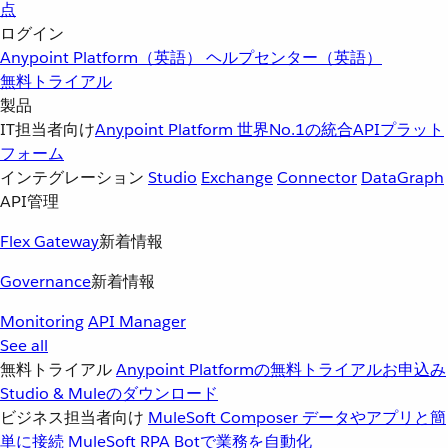
点
ログイン
Anypoint Platform（英語）
ヘルプセンター（英語）
無料トライアル
製品
IT担当者向け
Anypoint Platform
世界No.1の統合APIプラット
フォーム
インテグレーション
Studio
Exchange
Connector
DataGraph
API管理
Flex Gateway
新着情報
Governance
新着情報
Monitoring
API Manager
See all
無料トライアル
Anypoint Platformの無料トライアルお申込み
Studio & Muleのダウンロード
ビジネス担当者向け
MuleSoft Composer
データやアプリと簡
単に接続
MuleSoft RPA
Botで業務を自動化