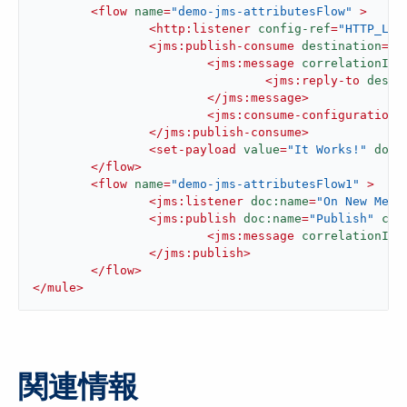
<
flow
name
=
"demo-jms-attributesFlow"
 >
<
http:listener
config-ref
=
"HTTP_Lis
<
jms:publish-consume
destination
=
"Q
<
jms:message
correlationId
=
<
jms:reply-to
desti
</
jms:message
>
<
jms:consume-configuration
</
jms:publish-consume
>
<
set-payload
value
=
"It Works!"
doc:
</
flow
>
<
flow
name
=
"demo-jms-attributesFlow1"
 >
<
jms:listener
doc:name
=
"On New Mess
<
jms:publish
doc:name
=
"Publish"
con
<
jms:message
correlationId
=
</
jms:publish
>
</
flow
>
</
mule
>
関連情報