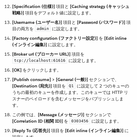
[Specification (仕様)]
​ 項目と ​
[Caching strategy (キャッシュ
戦略)]
​ 項目をデフォルト値に設定します。
[Username (ユーザー名)]
​ 項目と ​
[Password (パスワード)]
​ 項
目の両方を ​
​ に設定します。
admin
[Factory configuration (ファクトリー設定)]
​ を ​
[Edit inline
(インライン編集)]
​ に設定します。
[Broker url (ブローカー URL)]
​ 項目を ​
​ に設定します。
tcp://localhost:61616
[OK]
​ をクリックします。
[Publish consume] > [General (一般)]
​ セクションで、​
[Destination (宛先)]
​ 項目を ​
​ に設定して 2 つのキューの
Q1
うちの最初のキューを作成します。このキューでは HTTP リ
スナーのペイロードを含むメッセージをパブリッシュしま
す。
この例では、​
[Message (メッセージ)]
​ セクションで ​
[Correlation ID (相関 ID)]
​ を ​
​ に設定します。
0303456
[Reply To (応答先)]
​ 項目を ​
[Edit inline (インライン編集)]
​ に
設定します。