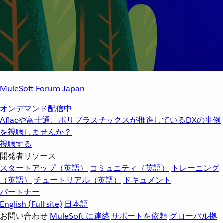
MuleSoft Forum Japan
オンデマンド配信中
Aflacや富士通、ポリプラスチックスが推進しているDXの事例
を視聴しませんか？
視聴する
開発者リソース
スタートアップ（英語）
コミュニティ（英語）
トレーニング
（英語）
チュートリアル（英語）
ドキュメント
パートナー
English
(Full site)
日本語
お問い合わせ
MuleSoft に連絡
サポートを依頼
グローバル拠