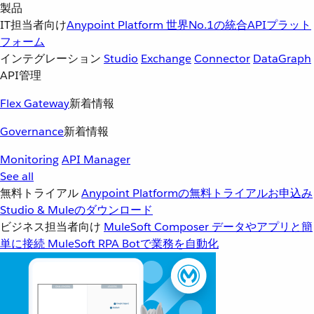
製品
IT担当者向け
Anypoint Platform
世界No.1の統合APIプラット
フォーム
インテグレーション
Studio
Exchange
Connector
DataGraph
API管理
Flex Gateway
新着情報
Governance
新着情報
Monitoring
API Manager
See all
無料トライアル
Anypoint Platformの無料トライアルお申込み
Studio & Muleのダウンロード
ビジネス担当者向け
MuleSoft Composer
データやアプリと簡
単に接続
MuleSoft RPA
Botで業務を自動化