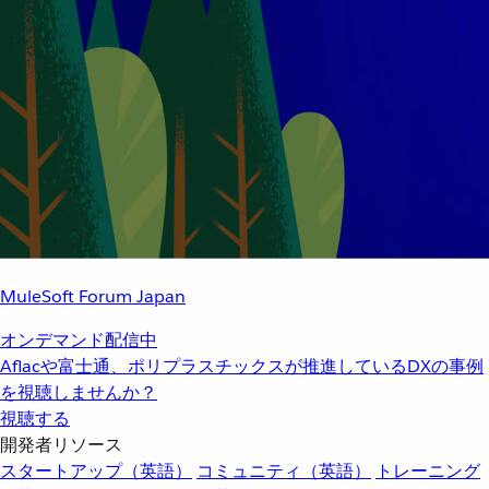
MuleSoft Forum Japan
オンデマンド配信中
Aflacや富士通、ポリプラスチックスが推進しているDXの事例
を視聴しませんか？
視聴する
開発者リソース
スタートアップ（英語）
コミュニティ（英語）
トレーニング