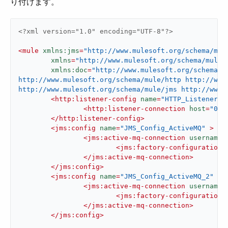
り付けます。
<?xml version="1.0" encoding="UTF-8"?>
<
mule
xmlns:jms
=
"http://www.mulesoft.org/schema/mul
xmlns
=
"http://www.mulesoft.org/schema/mule/
xmlns:doc
=
"http://www.mulesoft.org/schema/m
http://www.mulesoft.org/schema/mule/http http://www.
http://www.mulesoft.org/schema/mule/jms http://www.
<
http:listener-config
name
=
"HTTP_Listener_c
<
http:listener-connection
host
=
"0.0
</
http:listener-config
>
<
jms:config
name
=
"JMS_Config_ActiveMQ"
 >
<
jms:active-mq-connection
username
=
<
jms:factory-configuration
</
jms:active-mq-connection
>
</
jms:config
>
<
jms:config
name
=
"JMS_Config_ActiveMQ_2"
 >
<
jms:active-mq-connection
username
=
<
jms:factory-configuration
</
jms:active-mq-connection
>
</
jms:config
>