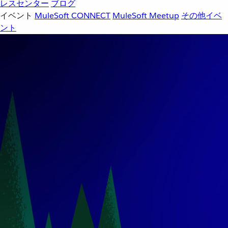
レスセンター
ブログ
イベント
MuleSoft CONNECT
MuleSoft Meetup
その他イベ
ント