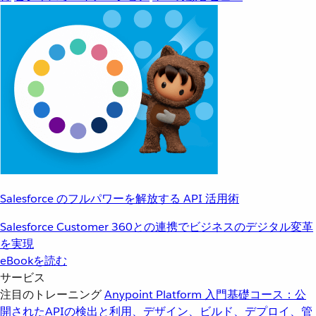
Salesforce のフルパワーを解放する API 活用術
Salesforce Customer 360との連携でビジネスのデジタル変革
を実現
eBookを読む
サービス
注目のトレーニング
Anypoint Platform 入門
基礎コース：公
開されたAPIの検出と利用、デザイン、ビルド、デプロイ、管