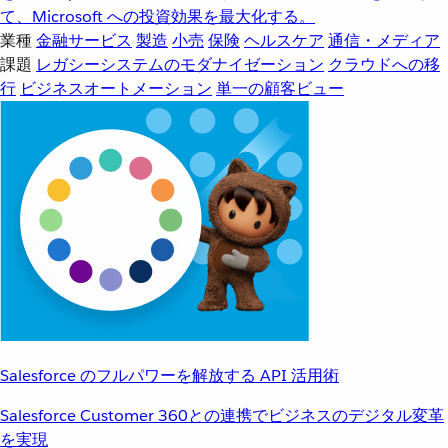
て、Microsoft への投資効果を最大化する。
業種
金融サービス
製造
小売
保険
ヘルスケア
通信・メディア
課題
レガシーシステムのモダナイゼーション
クラウドへの移
行
ビジネスオートメーション
単一の顧客ビュー
Salesforce のフルパワーを解放する API 活用術
Salesforce Customer 360との連携でビジネスのデジタル変革
を実現