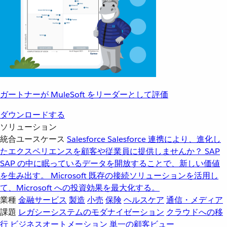
ガートナーが MuleSoft をリーダーとして評価
ダウンロードする
ソリューション
統合ユースケース
Salesforce
Salesforce 連携により、進化し
たエクスペリエンスを顧客や従業員に提供しませんか？
SAP
SAP の中に眠っているデータを開放することで、新しい価値
を生み出す。
Microsoft
既存の接続ソリューションを活用し
て、Microsoft への投資効果を最大化する。
業種
金融サービス
製造
小売
保険
ヘルスケア
通信・メディア
課題
レガシーシステムのモダナイゼーション
クラウドへの移
行
ビジネスオートメーション
単一の顧客ビュー