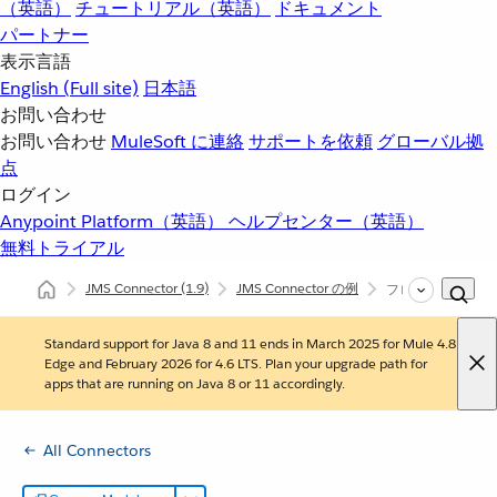
（英語）
チュートリアル（英語）
ドキュメント
パートナー
表示言語
English
(Full site)
日本語
お問い合わせ
お問い合わせ
MuleSoft に連絡
サポートを依頼
グローバル拠
点
ログイン
Anypoint Platform（英語）
ヘルプセンター（英語）
無料トライアル
JMS Connector
(1.9)
JMS Connector の例
フロー内のメッセ
Standard support for Java 8 and 11 ends in March 2025 for Mule 4.8
Edge and February 2026 for 4.6 LTS. Plan your upgrade path for
apps that are running on Java 8 or 11 accordingly.
All Connectors