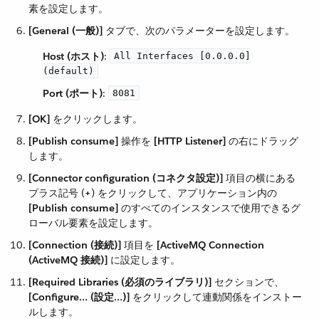
素を設定します。
[General (一般)]
​ タブで、次のパラメーターを設定します。
Host (ホスト)
​:
All Interfaces [0.0.0.0]
(default)
Port (ポート)
​:
8081
[OK]
​ をクリックします。
[Publish consume]
​ 操作を ​
[HTTP Listener]
​ の右にドラッグ
します。
[Connector configuration (コネクタ設定)]
​ 項目の横にある
プラス記号 (​
+
​) をクリックして、アプリケーション内の ​
[Publish consume]
​ のすべてのインスタンスで使用できるグ
ローバル要素を設定します。
[Connection (接続)]
​ 項目を ​
[ActiveMQ Connection
(ActiveMQ 接続)]
​ に設定します。
[Required Libraries (必須のライブラリ)]
​ セクションで、​
[Configure…​ (設定…​)]
​ をクリックして連動関係をインストー
ルします。