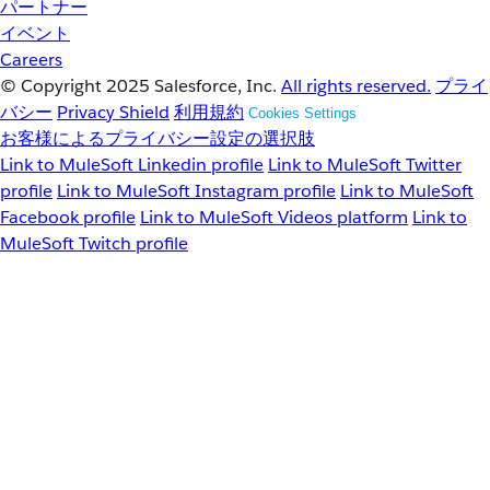
パートナー
イベント
Careers
© Copyright 2025
Salesforce, Inc.
All rights reserved.
プライ
バシー
Privacy Shield
利用規約
Cookies Settings
お客様によるプライバシー設定の選択肢
Link to MuleSoft Linkedin profile
Link to MuleSoft Twitter
profile
Link to MuleSoft Instagram profile
Link to MuleSoft
Facebook profile
Link to MuleSoft Videos platform
Link to
MuleSoft Twitch profile