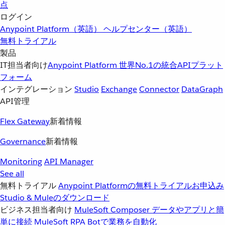
点
ログイン
Anypoint Platform（英語）
ヘルプセンター（英語）
無料トライアル
製品
IT担当者向け
Anypoint Platform
世界No.1の統合APIプラット
フォーム
インテグレーション
Studio
Exchange
Connector
DataGraph
API管理
Flex Gateway
新着情報
Governance
新着情報
Monitoring
API Manager
See all
無料トライアル
Anypoint Platformの無料トライアルお申込み
Studio & Muleのダウンロード
ビジネス担当者向け
MuleSoft Composer
データやアプリと簡
単に接続
MuleSoft RPA
Botで業務を自動化