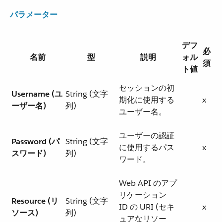
パラメーター
デフ
必
名前
型
説明
ォル
須
ト値
セッションの初
Username (ユ
String (文字
期化に使用する
x
ーザー名)
列)
ユーザー名。
ユーザーの認証
Password (パ
String (文字
に使用するパス
x
スワード)
列)
ワード。
Web API のアプ
リケーション
Resource (リ
String (文字
ID の URI (セキ
x
ソース)
列)
ュアなリソー