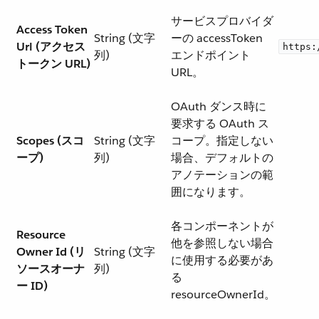
サービスプロバイダ
Access Token
String (文字
ーの accessToken
Url (アクセス
https:
列)
エンドポイント
トークン URL)
URL。
OAuth ダンス時に
要求する OAuth ス
Scopes (スコ
String (文字
コープ。指定しない
ープ)
列)
場合、デフォルトの
アノテーションの範
囲になります。
各コンポーネントが
Resource
他を参照しない場合
Owner Id (リ
String (文字
に使用する必要があ
ソースオーナ
列)
る
ー ID)
resourceOwnerId。