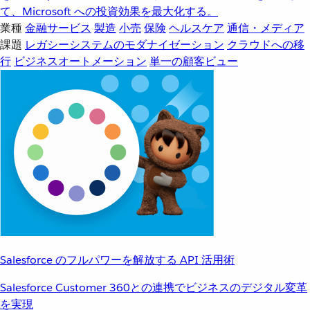
て、Microsoft への投資効果を最大化する。
業種
金融サービス
製造
小売
保険
ヘルスケア
通信・メディア
課題
レガシーシステムのモダナイゼーション
クラウドへの移
行
ビジネスオートメーション
単一の顧客ビュー
Salesforce のフルパワーを解放する API 活用術
Salesforce Customer 360との連携でビジネスのデジタル変革
を実現