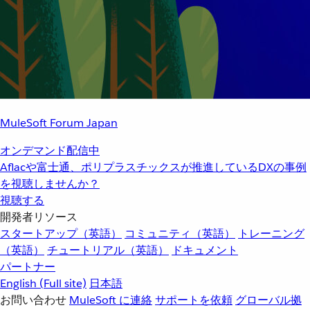
MuleSoft Forum Japan
オンデマンド配信中
Aflacや富士通、ポリプラスチックスが推進しているDXの事例
を視聴しませんか？
視聴する
開発者リソース
スタートアップ（英語）
コミュニティ（英語）
トレーニング
（英語）
チュートリアル（英語）
ドキュメント
パートナー
English
(Full site)
日本語
お問い合わせ
MuleSoft に連絡
サポートを依頼
グローバル拠