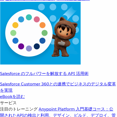
Salesforce のフルパワーを解放する API 活用術
Salesforce Customer 360との連携でビジネスのデジタル変革
を実現
eBookを読む
サービス
注目のトレーニング
Anypoint Platform 入門
基礎コース：公
開されたAPIの検出と利用、デザイン、ビルド、デプロイ、管