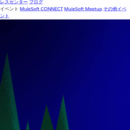
レスセンター
ブログ
イベント
MuleSoft CONNECT
MuleSoft Meetup
その他イベ
ント