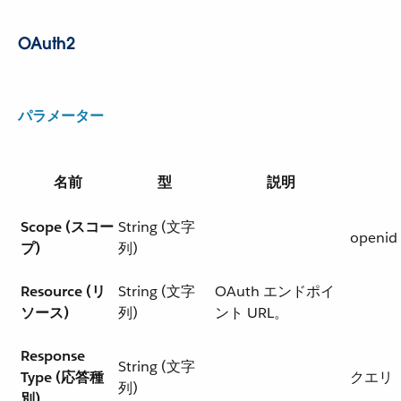
OAuth2
パラメーター
名前
型
説明
Scope (スコー
String (文字
openid
プ)
列)
Resource (リ
String (文字
OAuth エンドポイ
ソース)
列)
ント URL。
Response
String (文字
Type (応答種
クエリ
列)
別)