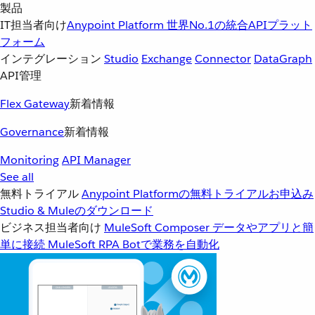
製品
IT担当者向け
Anypoint Platform
世界No.1の統合APIプラット
フォーム
インテグレーション
Studio
Exchange
Connector
DataGraph
API管理
Flex Gateway
新着情報
Governance
新着情報
Monitoring
API Manager
See all
無料トライアル
Anypoint Platformの無料トライアルお申込み
Studio & Muleのダウンロード
ビジネス担当者向け
MuleSoft Composer
データやアプリと簡
単に接続
MuleSoft RPA
Botで業務を自動化