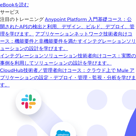
eBookを読む
サービス
注目のトレーニング
Anypoint Platform 入門
基礎コース：公
開されたAPIの検出と利用、デザイン、ビルド、デプロイ、管
理を学びます。
アプリケーションネットワーク
技術者向けコ
ース：機能要件と非機能要件を満たすインテグレーションソリ
ューションの設計を学びます。
インテグレーションソリューション
技術者向けコース：実際の
事例を利用してソリューションの設計を学びます。
CloudHub
技術者／管理者向けコース：クラウド上で Mule ア
プリケーションの設定・デプロイ・管理・監視・分析を学びま
す。