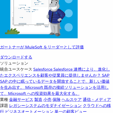
ガートナーが MuleSoft をリーダーとして評価
ダウンロードする
ソリューション
統合ユースケース
Salesforce
Salesforce 連携により、進化し
たエクスペリエンスを顧客や従業員に提供しませんか？
SAP
SAP の中に眠っているデータを開放することで、新しい価値
を生み出す。
Microsoft
既存の接続ソリューションを活用し
て、Microsoft への投資効果を最大化する。
業種
金融サービス
製造
小売
保険
ヘルスケア
通信・メディア
課題
レガシーシステムのモダナイゼーション
クラウドへの移
行
ビジネスオートメーション
単一の顧客ビュー