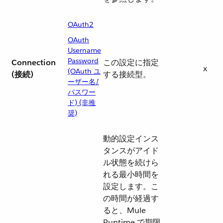
OAuth2
OAuth
Username
Password
Connection
この設定に指定
x
(OAuth ユ
(接続)
する接続型。
ーザー名/
パスワー
ド) (非推
奨)
動的設定インス
タンスがアイド
ル状態を続けら
れる最小時間を
設定します。こ
の時間が経過す
ると、Mule
Runtime で期限