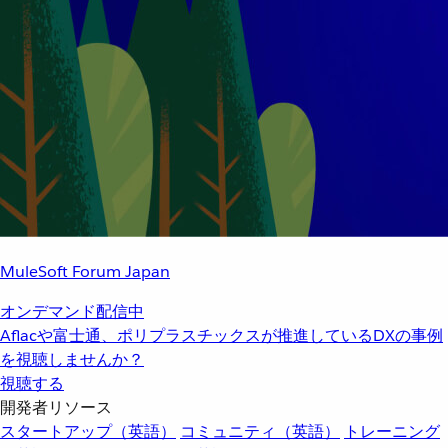
MuleSoft Forum Japan
オンデマンド配信中
Aflacや富士通、ポリプラスチックスが推進しているDXの事例
を視聴しませんか？
視聴する
開発者リソース
スタートアップ（英語）
コミュニティ（英語）
トレーニング