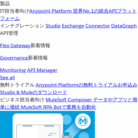
製品
IT担当者向け
Anypoint Platform
世界No.1の統合APIプラット
フォーム
インテグレーション
Studio
Exchange
Connector
DataGraph
API管理
Flex Gateway
新着情報
Governance
新着情報
Monitoring
API Manager
See all
無料トライアル
Anypoint Platformの無料トライアルお申込み
Studio & Muleのダウンロード
ビジネス担当者向け
MuleSoft Composer
データやアプリと簡
単に接続
MuleSoft RPA
Botで業務を自動化