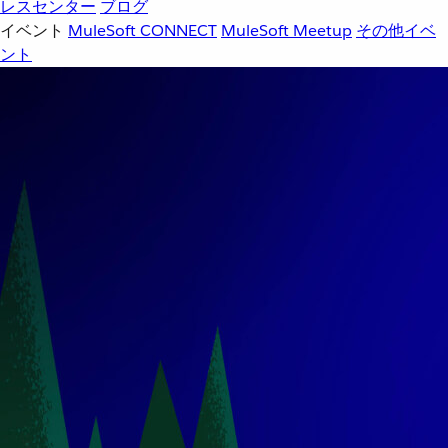
レスセンター
ブログ
イベント
MuleSoft CONNECT
MuleSoft Meetup
その他イベ
ント