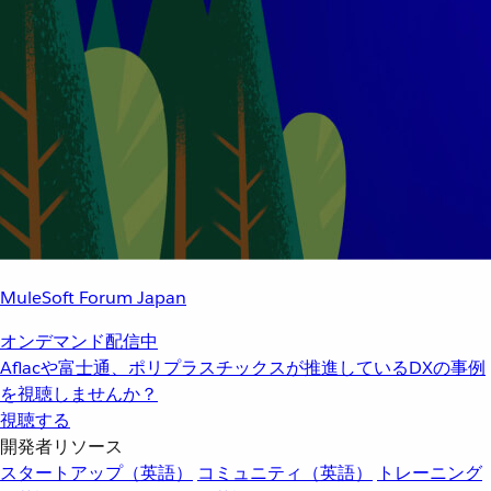
MuleSoft Forum Japan
オンデマンド配信中
Aflacや富士通、ポリプラスチックスが推進しているDXの事例
を視聴しませんか？
視聴する
開発者リソース
スタートアップ（英語）
コミュニティ（英語）
トレーニング