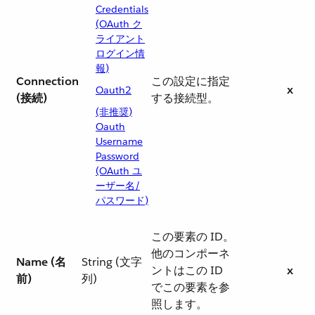
Credentials
(OAuth ク
ライアント
ログイン情
報)
Connection
この設定に指定
x
Oauth2
(接続)
する接続型。
(非推奨)
Oauth
Username
Password
(OAuth ユ
ーザー名/
パスワード)
この要素の ID。
他のコンポーネ
Name (名
String (文字
ントはこの ID
x
前)
列)
でこの要素を参
照します。