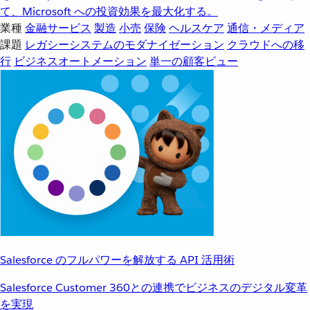
て、Microsoft への投資効果を最大化する。
業種
金融サービス
製造
小売
保険
ヘルスケア
通信・メディア
課題
レガシーシステムのモダナイゼーション
クラウドへの移
行
ビジネスオートメーション
単一の顧客ビュー
Salesforce のフルパワーを解放する API 活用術
Salesforce Customer 360との連携でビジネスのデジタル変革
を実現