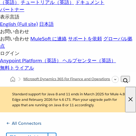
（英語）
チュートリアル（英語）
ドキュメント
パートナー
表示言語
English
(Full site)
日本語
お問い合わせ
お問い合わせ
MuleSoft に連絡
サポートを依頼
グローバル拠
点
ログイン
Anypoint Platform（英語）
ヘルプセンター（英語）
無料トライアル
Microsoft Dynamics 365 For Finance and Operations Connector
(3.1
Standard support for Java 8 and 11 ends in March 2025 for Mule 4.8
Edge and February 2026 for 4.6 LTS. Plan your upgrade path for
apps that are running on Java 8 or 11 accordingly.
All Connectors