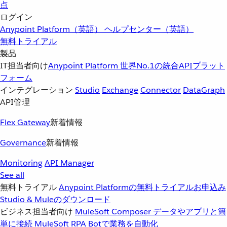
点
ログイン
Anypoint Platform（英語）
ヘルプセンター（英語）
無料トライアル
製品
IT担当者向け
Anypoint Platform
世界No.1の統合APIプラット
フォーム
インテグレーション
Studio
Exchange
Connector
DataGraph
API管理
Flex Gateway
新着情報
Governance
新着情報
Monitoring
API Manager
See all
無料トライアル
Anypoint Platformの無料トライアルお申込み
Studio & Muleのダウンロード
ビジネス担当者向け
MuleSoft Composer
データやアプリと簡
単に接続
MuleSoft RPA
Botで業務を自動化