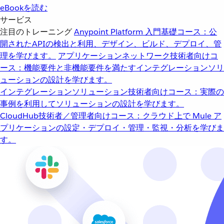
eBookを読む
サービス
注目のトレーニング
Anypoint Platform 入門
基礎コース：公
開されたAPIの検出と利用、デザイン、ビルド、デプロイ、管
理を学びます。
アプリケーションネットワーク
技術者向けコ
ース：機能要件と非機能要件を満たすインテグレーションソリ
ューションの設計を学びます。
インテグレーションソリューション
技術者向けコース：実際の
事例を利用してソリューションの設計を学びます。
CloudHub
技術者／管理者向けコース：クラウド上で Mule ア
プリケーションの設定・デプロイ・管理・監視・分析を学びま
す。