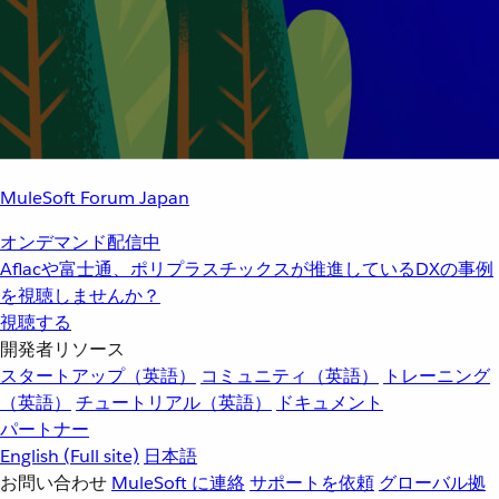
MuleSoft Forum Japan
オンデマンド配信中
Aflacや富士通、ポリプラスチックスが推進しているDXの事例
を視聴しませんか？
視聴する
開発者リソース
スタートアップ（英語）
コミュニティ（英語）
トレーニング
（英語）
チュートリアル（英語）
ドキュメント
パートナー
English
(Full site)
日本語
お問い合わせ
MuleSoft に連絡
サポートを依頼
グローバル拠