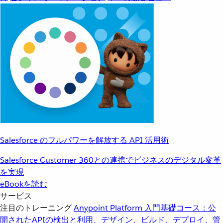
Salesforce のフルパワーを解放する API 活用術
Salesforce Customer 360との連携でビジネスのデジタル変革
を実現
eBookを読む
サービス
注目のトレーニング
Anypoint Platform 入門
基礎コース：公
開されたAPIの検出と利用、デザイン、ビルド、デプロイ、管