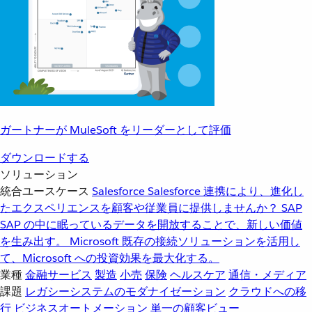
ガートナーが MuleSoft をリーダーとして評価
ダウンロードする
ソリューション
統合ユースケース
Salesforce
Salesforce 連携により、進化し
たエクスペリエンスを顧客や従業員に提供しませんか？
SAP
SAP の中に眠っているデータを開放することで、新しい価値
を生み出す。
Microsoft
既存の接続ソリューションを活用し
て、Microsoft への投資効果を最大化する。
業種
金融サービス
製造
小売
保険
ヘルスケア
通信・メディア
課題
レガシーシステムのモダナイゼーション
クラウドへの移
行
ビジネスオートメーション
単一の顧客ビュー