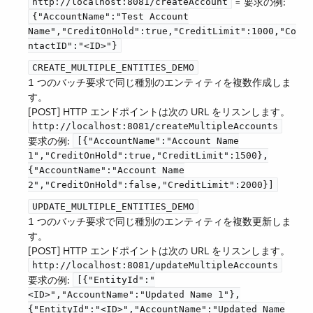
​ = 要求の例:
http://localhost:8081/createAccount
{"AccountName":"Test Account
Name","CreditOnHold":true,"CreditLimit":1000,"Co
ntactID":"<ID>"}
CREATE_MULTIPLE_ENTITIES_DEMO
1 つのバッチ要求で同じ種別のエンティティを複数作成しま
す。
[POST] HTTP エンドポイントは次の URL をリスンします。​
http://localhost:8081/createMultipleAccounts
要求の例:
[{"AccountName":"Account Name
1","CreditOnHold":true,"CreditLimit":1500},
{"AccountName":"Account Name
2","CreditOnHold":false,"CreditLimit":2000}]
UPDATE_MULTIPLE_ENTITIES_DEMO
1 つのバッチ要求で同じ種別のエンティティを複数更新しま
す。
[POST] HTTP エンドポイントは次の URL をリスンします。​
http://localhost:8081/updateMultipleAccounts
要求の例:
[{"EntityId":"
<ID>","AccountName":"Updated Name 1"},
{"EntityId":"<ID>","AccountName":"Updated Name