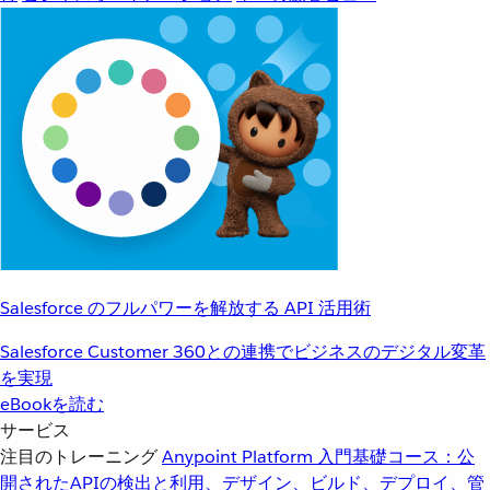
Salesforce のフルパワーを解放する API 活用術
Salesforce Customer 360との連携でビジネスのデジタル変革
を実現
eBookを読む
サービス
注目のトレーニング
Anypoint Platform 入門
基礎コース：公
開されたAPIの検出と利用、デザイン、ビルド、デプロイ、管