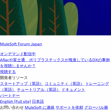
MuleSoft Forum Japan
オンデマンド配信中
Aflacや富士通、ポリプラスチックスが推進しているDXの事例
を視聴しませんか？
視聴する
開発者リソース
スタートアップ（英語）
コミュニティ（英語）
トレーニング
（英語）
チュートリアル（英語）
ドキュメント
パートナー
English
(Full site)
日本語
お問い合わせ
MuleSoft に連絡
サポートを依頼
グローバル拠