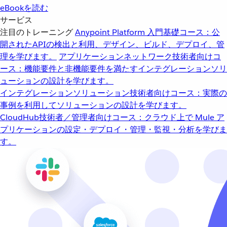
eBookを読む
サービス
注目のトレーニング
Anypoint Platform 入門
基礎コース：公
開されたAPIの検出と利用、デザイン、ビルド、デプロイ、管
理を学びます。
アプリケーションネットワーク
技術者向けコ
ース：機能要件と非機能要件を満たすインテグレーションソリ
ューションの設計を学びます。
インテグレーションソリューション
技術者向けコース：実際の
事例を利用してソリューションの設計を学びます。
CloudHub
技術者／管理者向けコース：クラウド上で Mule ア
プリケーションの設定・デプロイ・管理・監視・分析を学びま
す。