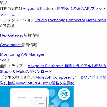
製品
IT担当者向け
Anypoint Platform
世界No.1の統合APIプラット
フォーム
インテグレーション
Studio
Exchange
Connector
DataGraph
API管理
Flex Gateway
新着情報
Governance
新着情報
Monitoring
API Manager
See all
無料トライアル
Anypoint Platformの無料トライアルお申込み
Studio & Muleのダウンロード
ビジネス担当者向け
MuleSoft Composer
データやアプリと簡
単に接続
MuleSoft RPA
Botで業務を自動化