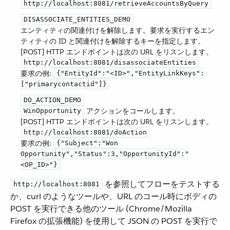
http://localhost:8081/retrieveAccountsByQuery
DISASSOCIATE_ENTITIES_DEMO
エンティティの関連付けを解除します。要求を実行するエン
ティティの ID と関連付けを解除するキーを指定します。
[POST] HTTP エンドポイントは次の URL をリスンします。​
http://localhost:8081/disassociateEntities
要求の例:
{"EntityId":"<ID>","EntityLinkKeys":
["primarycontactid"]}
DO_ACTION_DEMO
​ アクションをコールします。
WinOpportunity
[POST] HTTP エンドポイントは次の URL をリスンします。​
http://localhost:8081/doAction
要求の例:
{"Subject":"Won
Opportunity","Status":3,"OpportunityId":"
<OP_ID>"}
​ を参照してフローをテストする
http://localhost:8081
か、curl のようなツールや、URL のコール時にボディの
POST を実行できる他のツール (Chrome/Mozilla
Firefox の拡張機能) を使用して JSON の POST を実行で