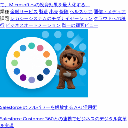
て、Microsoft への投資効果を最大化する。
業種
金融サービス
製造
小売
保険
ヘルスケア
通信・メディア
課題
レガシーシステムのモダナイゼーション
クラウドへの移
行
ビジネスオートメーション
単一の顧客ビュー
Salesforce のフルパワーを解放する API 活用術
Salesforce Customer 360との連携でビジネスのデジタル変革
を実現