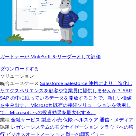
ガートナーが MuleSoft をリーダーとして評価
ダウンロードする
ソリューション
統合ユースケース
Salesforce
Salesforce 連携により、進化し
たエクスペリエンスを顧客や従業員に提供しませんか？
SAP
SAP の中に眠っているデータを開放することで、新しい価値
を生み出す。
Microsoft
既存の接続ソリューションを活用し
て、Microsoft への投資効果を最大化する。
業種
金融サービス
製造
小売
保険
ヘルスケア
通信・メディア
課題
レガシーシステムのモダナイゼーション
クラウドへの移
行
ビジネスオートメーション
単一の顧客ビュー