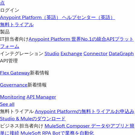
点
ログイン
Anypoint Platform（英語）
ヘルプセンター（英語）
無料トライアル
製品
IT担当者向け
Anypoint Platform
世界No.1の統合APIプラット
フォーム
インテグレーション
Studio
Exchange
Connector
DataGraph
API管理
Flex Gateway
新着情報
Governance
新着情報
Monitoring
API Manager
See all
無料トライアル
Anypoint Platformの無料トライアルお申込み
Studio & Muleのダウンロード
ビジネス担当者向け
MuleSoft Composer
データやアプリと簡
単に接続
MuleSoft RPA
Botで業務を自動化