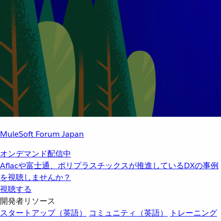
MuleSoft Forum Japan
オンデマンド配信中
Aflacや富士通、ポリプラスチックスが推進しているDXの事例
を視聴しませんか？
視聴する
開発者リソース
スタートアップ（英語）
コミュニティ（英語）
トレーニング