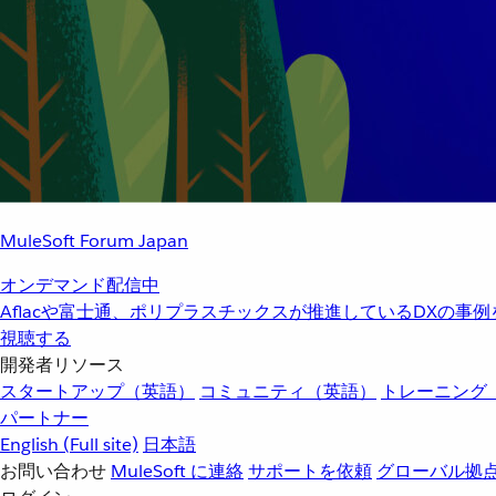
MuleSoft Forum Japan
オンデマンド配信中
Aflacや富士通、ポリプラスチックスが推進しているDXの事
視聴する
開発者リソース
スタートアップ（英語）
コミュニティ（英語）
トレーニング
パートナー
English
(Full site)
日本語
お問い合わせ
MuleSoft に連絡
サポートを依頼
グローバル拠