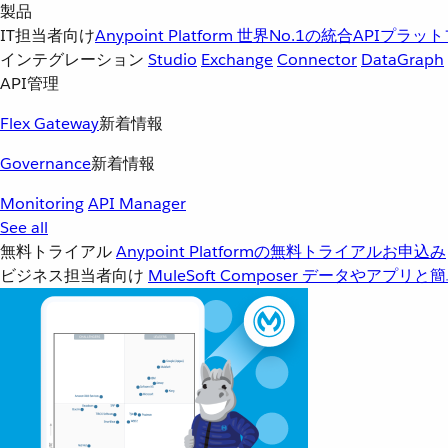
製品
IT担当者向け
Anypoint Platform
世界No.1の統合APIプラッ
インテグレーション
Studio
Exchange
Connector
DataGraph
API管理
Flex Gateway
新着情報
Governance
新着情報
Monitoring
API Manager
See all
無料トライアル
Anypoint Platformの無料トライアルお申込み
ビジネス担当者向け
MuleSoft Composer
データやアプリと簡