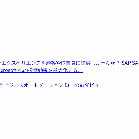
進化したエクスペリエンスを顧客や従業員に提供しませんか？
SAP
S
rosoft への投資効果を最大化する。
行
ビジネスオートメーション
単一の顧客ビュー