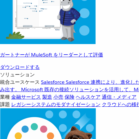
ガートナーが MuleSoft をリーダーとして評価
ダウンロードする
ソリューション
統合ユースケース
Salesforce
Salesforce 連携により、
み出す。
Microsoft
既存の接続ソリューションを活用して、Mic
業種
金融サービス
製造
小売
保険
ヘルスケア
通信・メディア
課題
レガシーシステムのモダナイゼーション
クラウドへの移