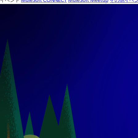
イベント
MuleSoft CONNECT
MuleSoft Meetup
その他イベ