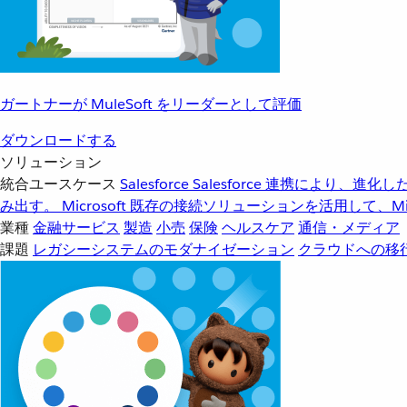
ガートナーが MuleSoft をリーダーとして評価
ダウンロードする
ソリューション
統合ユースケース
Salesforce
Salesforce 連携により、
み出す。
Microsoft
既存の接続ソリューションを活用して、Mic
業種
金融サービス
製造
小売
保険
ヘルスケア
通信・メディア
課題
レガシーシステムのモダナイゼーション
クラウドへの移