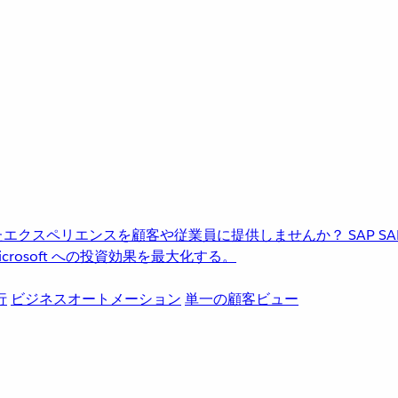
進化したエクスペリエンスを顧客や従業員に提供しませんか？
SAP
S
rosoft への投資効果を最大化する。
行
ビジネスオートメーション
単一の顧客ビュー