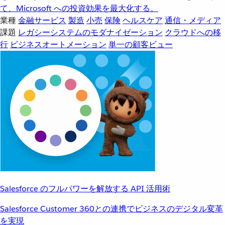
て、Microsoft への投資効果を最大化する。
業種
金融サービス
製造
小売
保険
ヘルスケア
通信・メディア
課題
レガシーシステムのモダナイゼーション
クラウドへの移
行
ビジネスオートメーション
単一の顧客ビュー
Salesforce のフルパワーを解放する API 活用術
Salesforce Customer 360との連携でビジネスのデジタル変革
を実現