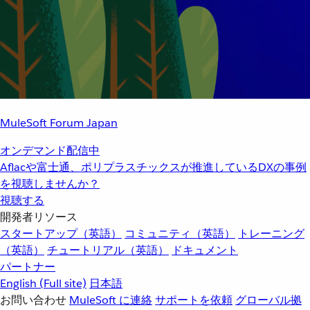
MuleSoft Forum Japan
オンデマンド配信中
Aflacや富士通、ポリプラスチックスが推進しているDXの事例
を視聴しませんか？
視聴する
開発者リソース
スタートアップ（英語）
コミュニティ（英語）
トレーニング
（英語）
チュートリアル（英語）
ドキュメント
パートナー
English
(Full site)
日本語
お問い合わせ
MuleSoft に連絡
サポートを依頼
グローバル拠