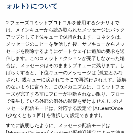
ォルト) について
2 フェーズコミットプロトコルを使用するシナリオで
は、メインキューから読み取られたメッセージはバック
アップとして下位キューで保持されます。コネクタは、
メッセージのコピーを受信した後、サブキューからメッ
セージを削除するようにゲートウェイに追加の要求を送
信します。このコミットアクションが完了しなかった場
合は、メッセージはそのままサブキューに残ります。し
ばらくすると、下位キューのメッセージは (孤立とみな
され)、親キューに戻されてそこで再試行されます。誤解
のないように言うと、このメカニズムは、コミットフェ
ーズが完了する前にフローが中断されない限り、フロー
で発生している外部の例外の影響を受けません (このメ
ッセージ配信モードは、対応する設定で [AtLeastOnce
(少なくとも 1 回)] を選択して設定できます)。
すでに説明したように、メッセージ配信モードは
[Message Delivery (メッセージ配信)] 設定によって決ま