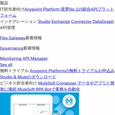
製品
IT担当者向け
Anypoint Platform
世界No.1の統合APIプラット
フォーム
インテグレーション
Studio
Exchange
Connector
DataGraph
API管理
Flex Gateway
新着情報
Governance
新着情報
Monitoring
API Manager
See all
無料トライアル
Anypoint Platformの無料トライアルお申込み
Studio & Muleのダウンロード
ビジネス担当者向け
MuleSoft Composer
データやアプリと簡
単に接続
MuleSoft RPA
Botで業務を自動化