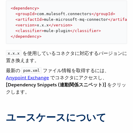
<
dependency
>
<
groupId
>
com.mulesoft.connectors
</
groupId
>
<
artifactId
>
mule-microsoft-mq-connector
</
artifact
<
version
>
x.x.x
</
version
>
<
classifier
>
mule-plugin
</
classifier
>
</
dependency
>
​ を使用しているコネクタに対応するバージョンに
x.x.x
置き換えます。
最新の ​
​ ファイル情報を取得するには、​
pom.xml
Anypoint Exchange
​ でコネクタにアクセスし、​
[Dependency Snippets (連動関係スニペット)]
​ をクリッ
クします。
ユースケースについて