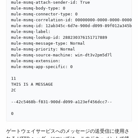
mule-msmq-attach-sender-id: True

mule-msmq-body-type: 0

mule-msmq-connector-type: 0

mule-msmq-correlation-id: 00000000-0000-0000-0000-00
mule-msmq-id: 12ab345c-6d7e-900d-d099-89f012a345bc\6
mule-msmq-label:

mule-msmq-lookup-id: 288230376151717889

mule-msmq-message-type: Normal

mule-msmq-priority: Normal

mule-msmq-source-machine: win-dt3v2pm5d7l

mule-msmq-extension:

mule-msmq-app-specific: 0

11

THIS IS A MESSAGE

2C

--42c5468b-f831-900d-d099-a123ef456dcc7--

0
ゲートウェイサービスへのメッセージの送受信に使用さ