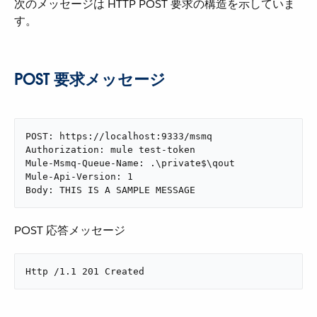
次のメッセージは HTTP POST 要求の構造を示していま
す。
POST 要求メッセージ
POST: https://localhost:9333/msmq

Authorization: mule test-token

Mule-Msmq-Queue-Name: .\private$\qout

Mule-Api-Version: 1

Body: THIS IS A SAMPLE MESSAGE
POST 応答メッセージ
Http /1.1 201 Created