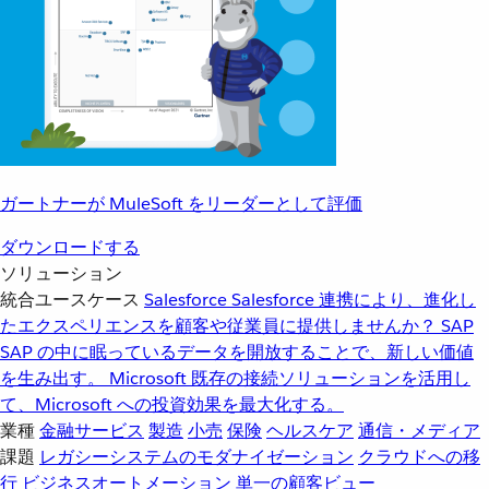
ガートナーが MuleSoft をリーダーとして評価
ダウンロードする
ソリューション
統合ユースケース
Salesforce
Salesforce 連携により、進化し
たエクスペリエンスを顧客や従業員に提供しませんか？
SAP
SAP の中に眠っているデータを開放することで、新しい価値
を生み出す。
Microsoft
既存の接続ソリューションを活用し
て、Microsoft への投資効果を最大化する。
業種
金融サービス
製造
小売
保険
ヘルスケア
通信・メディア
課題
レガシーシステムのモダナイゼーション
クラウドへの移
行
ビジネスオートメーション
単一の顧客ビュー