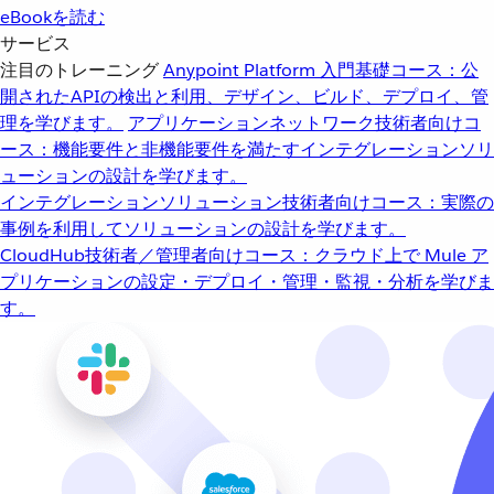
eBookを読む
サービス
注目のトレーニング
Anypoint Platform 入門
基礎コース：公
開されたAPIの検出と利用、デザイン、ビルド、デプロイ、管
理を学びます。
アプリケーションネットワーク
技術者向けコ
ース：機能要件と非機能要件を満たすインテグレーションソリ
ューションの設計を学びます。
インテグレーションソリューション
技術者向けコース：実際の
事例を利用してソリューションの設計を学びます。
CloudHub
技術者／管理者向けコース：クラウド上で Mule ア
プリケーションの設定・デプロイ・管理・監視・分析を学びま
す。