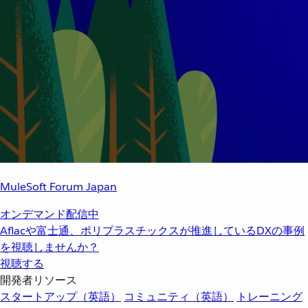
MuleSoft Forum Japan
オンデマンド配信中
Aflacや富士通、ポリプラスチックスが推進しているDXの事例
を視聴しませんか？
視聴する
開発者リソース
スタートアップ（英語）
コミュニティ（英語）
トレーニング