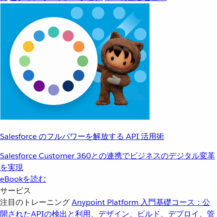
Salesforce のフルパワーを解放する API 活用術
Salesforce Customer 360との連携でビジネスのデジタル変革
を実現
eBookを読む
サービス
注目のトレーニング
Anypoint Platform 入門
基礎コース：公
開されたAPIの検出と利用、デザイン、ビルド、デプロイ、管