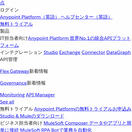
点
ログイン
Anypoint Platform（英語）
ヘルプセンター（英語）
無料トライアル
製品
IT担当者向け
Anypoint Platform
世界No.1の統合APIプラット
フォーム
インテグレーション
Studio
Exchange
Connector
DataGraph
API管理
Flex Gateway
新着情報
Governance
新着情報
Monitoring
API Manager
See all
無料トライアル
Anypoint Platformの無料トライアルお申込み
Studio & Muleのダウンロード
ビジネス担当者向け
MuleSoft Composer
データやアプリと簡
単に接続
MuleSoft RPA
Botで業務を自動化