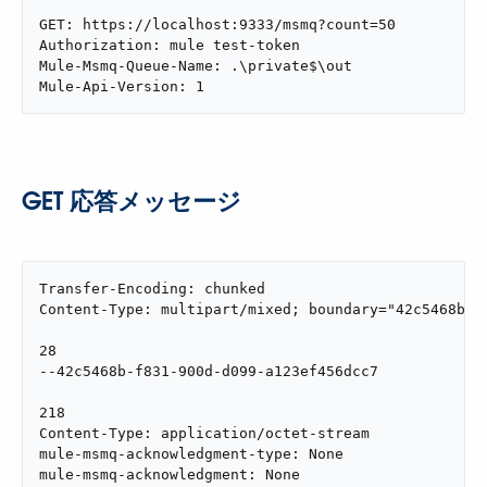
GET: https://localhost:9333/msmq?count=50

Authorization: mule test-token

Mule-Msmq-Queue-Name: .\private$\out

Mule-Api-Version: 1
GET 応答メッセージ
Transfer-Encoding: chunked

Content-Type: multipart/mixed; boundary="42c5468b-f8
28

--42c5468b-f831-900d-d099-a123ef456dcc7

218

Content-Type: application/octet-stream

mule-msmq-acknowledgment-type: None

mule-msmq-acknowledgment: None
