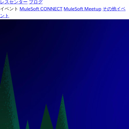
レスセンター
ブログ
イベント
MuleSoft CONNECT
MuleSoft Meetup
その他イベ
ント