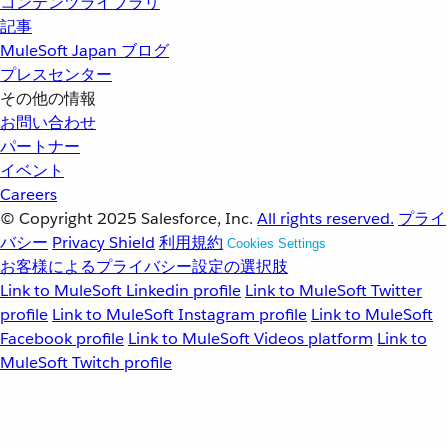
コンテンツライブラリ
記事
MuleSoft Japan ブログ
プレスセンター
その他の情報
お問い合わせ
パートナー
イベント
Careers
© Copyright 2025
Salesforce, Inc.
All rights reserved.
プライ
バシー
Privacy Shield
利用規約
Cookies Settings
お客様によるプライバシー設定の選択肢
Link to MuleSoft Linkedin profile
Link to MuleSoft Twitter
profile
Link to MuleSoft Instagram profile
Link to MuleSoft
Facebook profile
Link to MuleSoft Videos platform
Link to
MuleSoft Twitch profile