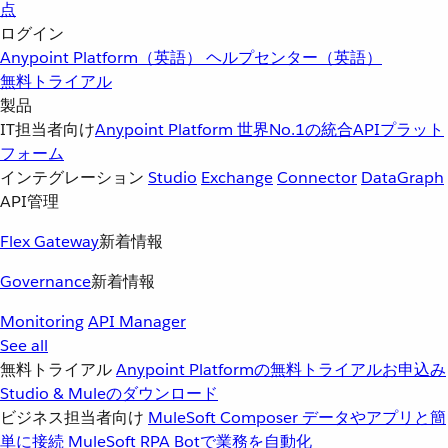
点
ログイン
Anypoint Platform（英語）
ヘルプセンター（英語）
無料トライアル
製品
IT担当者向け
Anypoint Platform
世界No.1の統合APIプラット
フォーム
インテグレーション
Studio
Exchange
Connector
DataGraph
API管理
Flex Gateway
新着情報
Governance
新着情報
Monitoring
API Manager
See all
無料トライアル
Anypoint Platformの無料トライアルお申込み
Studio & Muleのダウンロード
ビジネス担当者向け
MuleSoft Composer
データやアプリと簡
単に接続
MuleSoft RPA
Botで業務を自動化