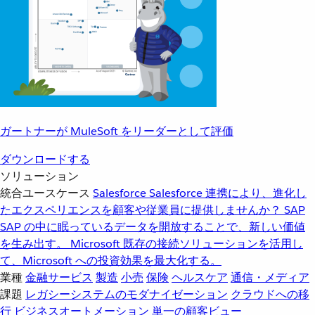
ガートナーが MuleSoft をリーダーとして評価
ダウンロードする
ソリューション
統合ユースケース
Salesforce
Salesforce 連携により、進化し
たエクスペリエンスを顧客や従業員に提供しませんか？
SAP
SAP の中に眠っているデータを開放することで、新しい価値
を生み出す。
Microsoft
既存の接続ソリューションを活用し
て、Microsoft への投資効果を最大化する。
業種
金融サービス
製造
小売
保険
ヘルスケア
通信・メディア
課題
レガシーシステムのモダナイゼーション
クラウドへの移
行
ビジネスオートメーション
単一の顧客ビュー