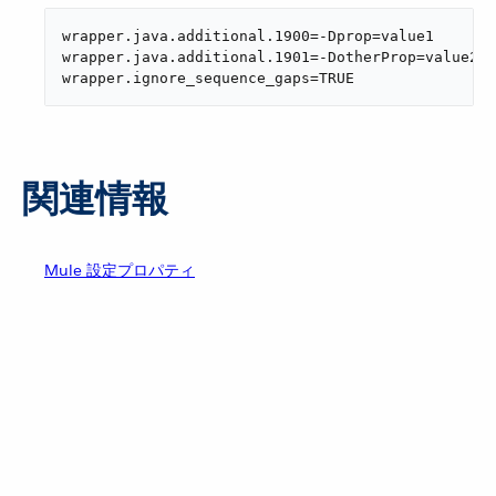
wrapper.java.additional.1900=-Dprop=value1

wrapper.java.additional.1901=-DotherProp=value2

wrapper.ignore_sequence_gaps=TRUE
関連情報
Mule 設定プロパティ