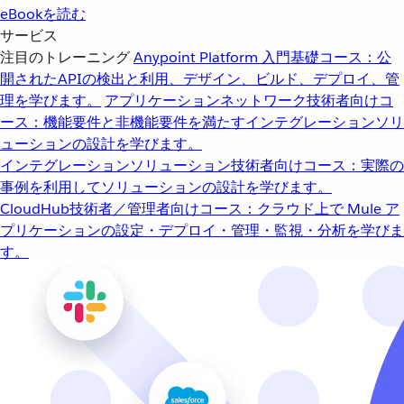
eBookを読む
サービス
注目のトレーニング
Anypoint Platform 入門
基礎コース：公
開されたAPIの検出と利用、デザイン、ビルド、デプロイ、管
理を学びます。
アプリケーションネットワーク
技術者向けコ
ース：機能要件と非機能要件を満たすインテグレーションソリ
ューションの設計を学びます。
インテグレーションソリューション
技術者向けコース：実際の
事例を利用してソリューションの設計を学びます。
CloudHub
技術者／管理者向けコース：クラウド上で Mule ア
プリケーションの設定・デプロイ・管理・監視・分析を学びま
す。