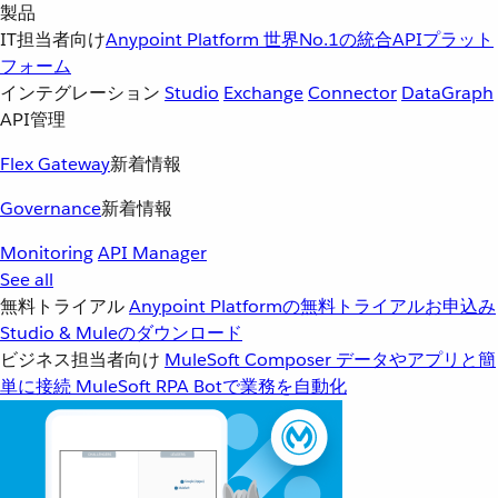
製品
IT担当者向け
Anypoint Platform
世界No.1の統合APIプラット
フォーム
インテグレーション
Studio
Exchange
Connector
DataGraph
API管理
Flex Gateway
新着情報
Governance
新着情報
Monitoring
API Manager
See all
無料トライアル
Anypoint Platformの無料トライアルお申込み
Studio & Muleのダウンロード
ビジネス担当者向け
MuleSoft Composer
データやアプリと簡
単に接続
MuleSoft RPA
Botで業務を自動化