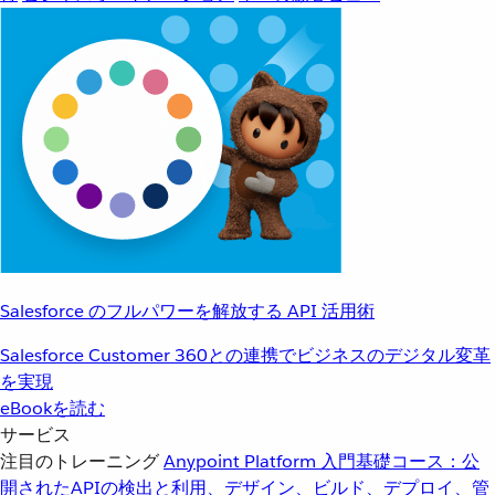
Salesforce のフルパワーを解放する API 活用術
Salesforce Customer 360との連携でビジネスのデジタル変革
を実現
eBookを読む
サービス
注目のトレーニング
Anypoint Platform 入門
基礎コース：公
開されたAPIの検出と利用、デザイン、ビルド、デプロイ、管