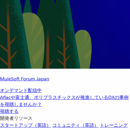
MuleSoft Forum Japan
オンデマンド配信中
Aflacや富士通、ポリプラスチックスが推進しているDXの事例
を視聴しませんか？
視聴する
開発者リソース
スタートアップ（英語）
コミュニティ（英語）
トレーニング