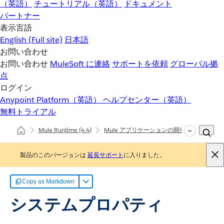
（英語）
チュートリアル（英語）
ドキュメント
パートナー
表示言語
English
(Full site)
日本語
お問い合わせ
お問い合わせ
MuleSoft に連絡
サポートを依頼
グローバル拠
点
ログイン
Anypoint Platform（英語）
ヘルプセンター（英語）
無料トライアル
Mule Runtime
(4.4)
Mule アプリケーションの開発
プロパテ
製品のこのバージョンは
延長サポート
に入りました。
Copy as Markdown
システムプロパティ