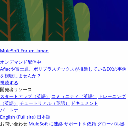
MuleSoft Forum Japan
オンデマンド配信中
Aflacや富士通、ポリプラスチックスが推進しているDXの事例
を視聴しませんか？
視聴する
開発者リソース
スタートアップ（英語）
コミュニティ（英語）
トレーニング
（英語）
チュートリアル（英語）
ドキュメント
パートナー
English
(Full site)
日本語
お問い合わせ
MuleSoft に連絡
サポートを依頼
グローバル拠