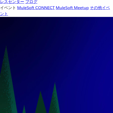
レスセンター
ブログ
イベント
MuleSoft CONNECT
MuleSoft Meetup
その他イベ
ント