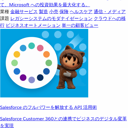
て、Microsoft への投資効果を最大化する。
業種
金融サービス
製造
小売
保険
ヘルスケア
通信・メディア
課題
レガシーシステムのモダナイゼーション
クラウドへの移
行
ビジネスオートメーション
単一の顧客ビュー
Salesforce のフルパワーを解放する API 活用術
Salesforce Customer 360との連携でビジネスのデジタル変革
を実現