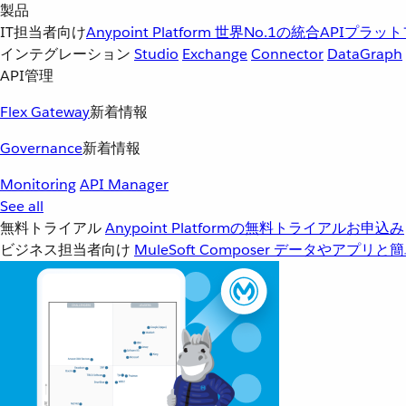
製品
IT担当者向け
Anypoint Platform
世界No.1の統合APIプラッ
インテグレーション
Studio
Exchange
Connector
DataGraph
API管理
Flex Gateway
新着情報
Governance
新着情報
Monitoring
API Manager
See all
無料トライアル
Anypoint Platformの無料トライアルお申込み
ビジネス担当者向け
MuleSoft Composer
データやアプリと簡