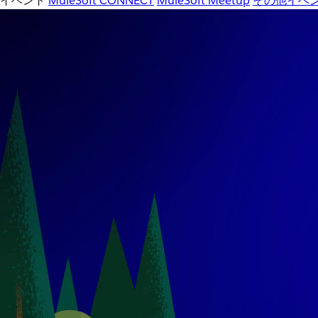
イベント
MuleSoft CONNECT
MuleSoft Meetup
その他イベ