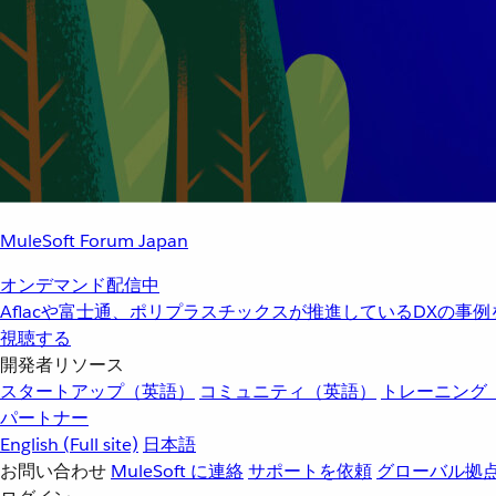
MuleSoft Forum Japan
オンデマンド配信中
Aflacや富士通、ポリプラスチックスが推進しているDXの事
視聴する
開発者リソース
スタートアップ（英語）
コミュニティ（英語）
トレーニング
パートナー
English
(Full site)
日本語
お問い合わせ
MuleSoft に連絡
サポートを依頼
グローバル拠