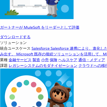
ガートナーが MuleSoft をリーダーとして評価
ダウンロードする
ソリューション
統合ユースケース
Salesforce
Salesforce 連携により、
み出す。
Microsoft
既存の接続ソリューションを活用して、Mic
業種
金融サービス
製造
小売
保険
ヘルスケア
通信・メディア
課題
レガシーシステムのモダナイゼーション
クラウドへの移