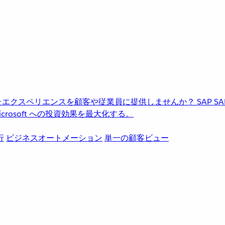
進化したエクスペリエンスを顧客や従業員に提供しませんか？
SAP
S
rosoft への投資効果を最大化する。
行
ビジネスオートメーション
単一の顧客ビュー