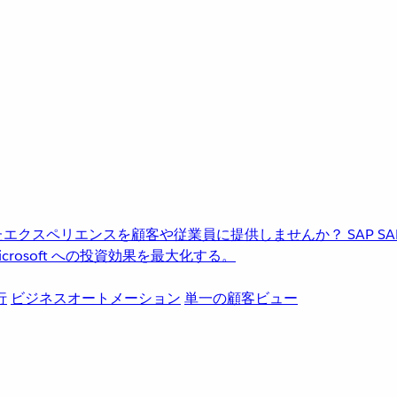
進化したエクスペリエンスを顧客や従業員に提供しませんか？
SAP
S
rosoft への投資効果を最大化する。
行
ビジネスオートメーション
単一の顧客ビュー