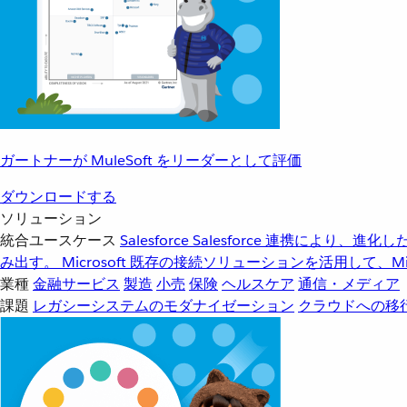
ガートナーが MuleSoft をリーダーとして評価
ダウンロードする
ソリューション
統合ユースケース
Salesforce
Salesforce 連携により、
み出す。
Microsoft
既存の接続ソリューションを活用して、Mic
業種
金融サービス
製造
小売
保険
ヘルスケア
通信・メディア
課題
レガシーシステムのモダナイゼーション
クラウドへの移