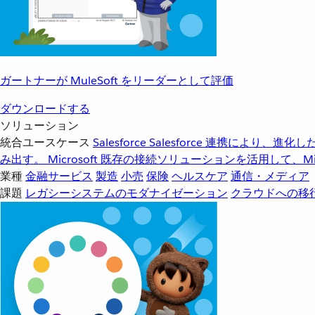
ガートナーが MuleSoft をリーダーとして評価
ダウンロードする
ソリューション
統合ユースケース
Salesforce
Salesforce 連携により、
み出す。
Microsoft
既存の接続ソリューションを活用して、Mic
業種
金融サービス
製造
小売
保険
ヘルスケア
通信・メディア
課題
レガシーシステムのモダナイゼーション
クラウドへの移