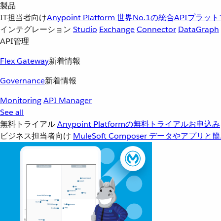
製品
IT担当者向け
Anypoint Platform
世界No.1の統合APIプラッ
インテグレーション
Studio
Exchange
Connector
DataGraph
API管理
Flex Gateway
新着情報
Governance
新着情報
Monitoring
API Manager
See all
無料トライアル
Anypoint Platformの無料トライアルお申込み
ビジネス担当者向け
MuleSoft Composer
データやアプリと簡