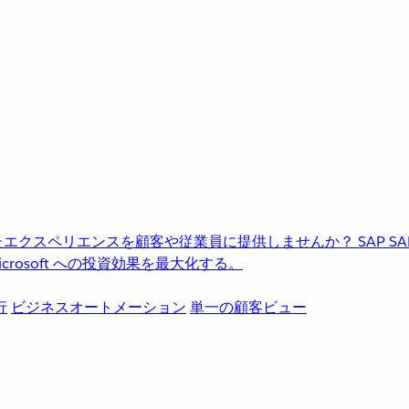
進化したエクスペリエンスを顧客や従業員に提供しませんか？
SAP
S
rosoft への投資効果を最大化する。
行
ビジネスオートメーション
単一の顧客ビュー