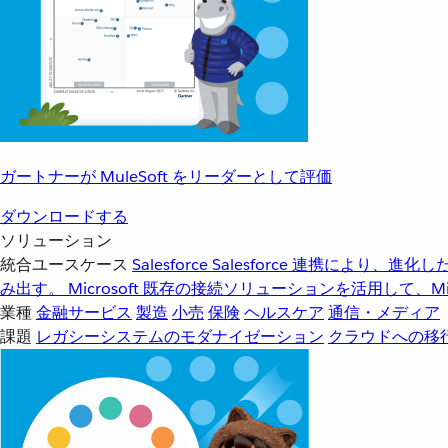
ガートナーが MuleSoft をリーダーとして評価
ダウンロードする
ソリューション
統合ユースケース
Salesforce
Salesforce 連携により、
み出す。
Microsoft
既存の接続ソリューションを活用して、Mic
業種
金融サービス
製造
小売
保険
ヘルスケア
通信・メディア
課題
レガシーシステムのモダナイゼーション
クラウドへの移