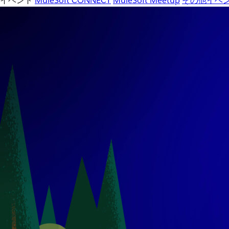
イベント
MuleSoft CONNECT
MuleSoft Meetup
その他イベ