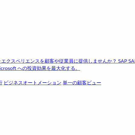
進化したエクスペリエンスを顧客や従業員に提供しませんか？
SAP
S
rosoft への投資効果を最大化する。
行
ビジネスオートメーション
単一の顧客ビュー