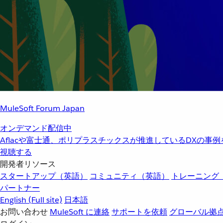
MuleSoft Forum Japan
オンデマンド配信中
Aflacや富士通、ポリプラスチックスが推進しているDXの事
視聴する
開発者リソース
スタートアップ（英語）
コミュニティ（英語）
トレーニング
パートナー
English
(Full site)
日本語
お問い合わせ
MuleSoft に連絡
サポートを依頼
グローバル拠