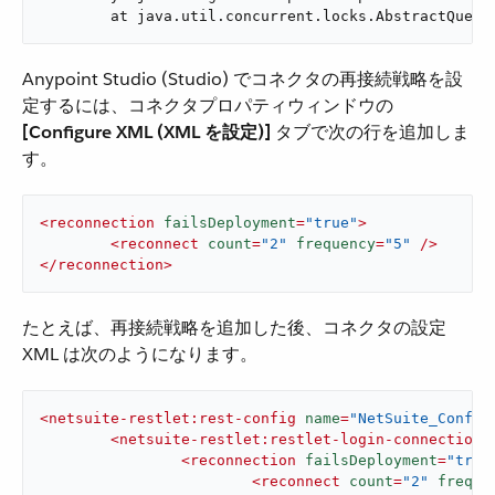
	at java.util.concurrent.locks.AbstractQueu
Anypoint Studio (Studio) でコネクタの再接続戦略を設
定するには、コネクタプロパティウィンドウの ​
[Configure XML (XML を設定)]
​ タブで次の行を追加しま
す。
<
reconnection
failsDeployment
=
"true"
>
<
reconnect
count
=
"2"
frequency
=
"5"
 />
</
reconnection
>
たとえば、再接続戦略を追加した後、コネクタの設定
XML は次のようになります。
<
netsuite-restlet:rest-config
name
=
"NetSuite_Config
<
netsuite-restlet:restlet-login-connection
<
reconnection
failsDeployment
=
"true
<
reconnect
count
=
"2"
freque