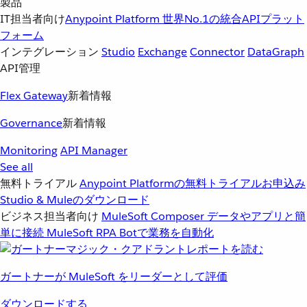
製品
IT担当者向け
Anypoint Platform
世界No.1の統合APIプラット
フォーム
インテグレーション
Studio
Exchange
Connector
DataGraph
API管理
Flex Gateway
新着情報
Governance
新着情報
Monitoring
API Manager
See all
無料トライアル
Anypoint Platformの無料トライアルお申込み
Studio & Muleのダウンロード
ビジネス担当者向け
MuleSoft Composer
データやアプリと簡
単に接続
MuleSoft RPA
Botで業務を自動化
ガートナーが MuleSoft をリーダーとして評価
ダウンロードする