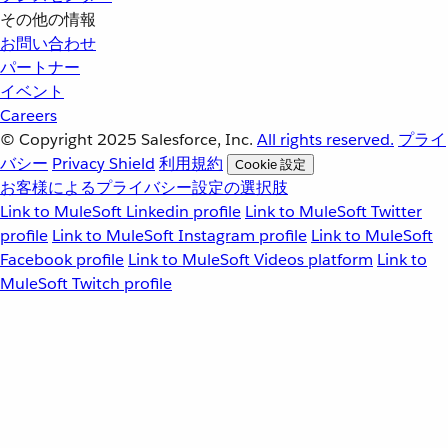
その他の情報
お問い合わせ
パートナー
イベント
Careers
© Copyright 2025
Salesforce, Inc.
All rights reserved.
プライ
バシー
Privacy Shield
利用規約
Cookie 設定
お客様によるプライバシー設定の選択肢
Link to MuleSoft Linkedin profile
Link to MuleSoft Twitter
profile
Link to MuleSoft Instagram profile
Link to MuleSoft
Facebook profile
Link to MuleSoft Videos platform
Link to
MuleSoft Twitch profile