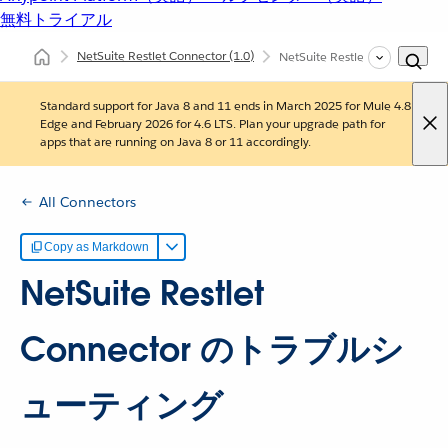
無料トライアル
NetSuite Restlet Connector
(1.0)
NetSuite Restlet Conne
Standard support for Java 8 and 11 ends in March 2025 for Mule 4.8
Edge and February 2026 for 4.6 LTS. Plan your upgrade path for
apps that are running on Java 8 or 11 accordingly.
All Connectors
Copy as Markdown
NetSuite Restlet
Connector のトラブルシ
ューティング