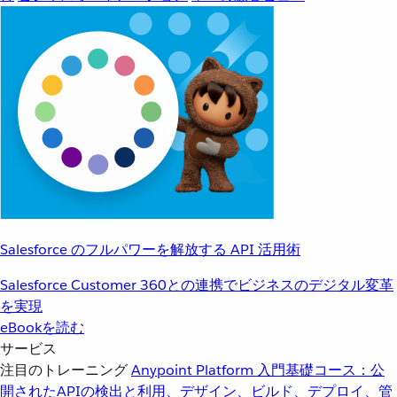
Salesforce のフルパワーを解放する API 活用術
Salesforce Customer 360との連携でビジネスのデジタル変革
を実現
eBookを読む
サービス
注目のトレーニング
Anypoint Platform 入門
基礎コース：公
開されたAPIの検出と利用、デザイン、ビルド、デプロイ、管