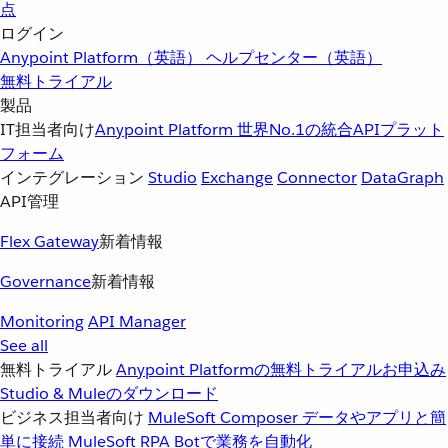
点
ログイン
Anypoint Platform（英語）
ヘルプセンター（英語）
無料トライアル
製品
IT担当者向け
Anypoint Platform
世界No.1の統合APIプラット
フォーム
インテグレーション
Studio
Exchange
Connector
DataGraph
API管理
Flex Gateway
新着情報
Governance
新着情報
Monitoring
API Manager
See all
無料トライアル
Anypoint Platformの無料トライアルお申込み
Studio & Muleのダウンロード
ビジネス担当者向け
MuleSoft Composer
データやアプリと簡
単に接続
MuleSoft RPA
Botで業務を自動化