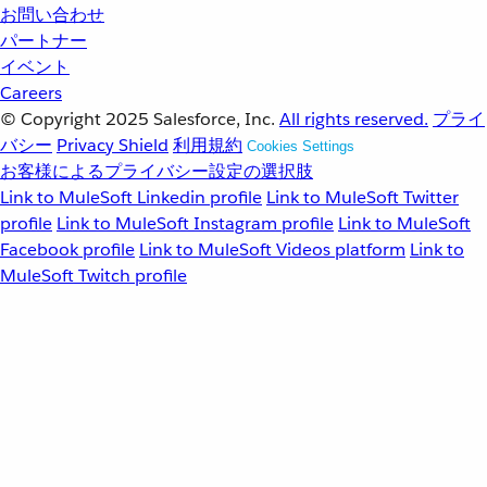
お問い合わせ
パートナー
イベント
Careers
© Copyright 2025
Salesforce, Inc.
All rights reserved.
プライ
バシー
Privacy Shield
利用規約
Cookies Settings
お客様によるプライバシー設定の選択肢
Link to MuleSoft Linkedin profile
Link to MuleSoft Twitter
profile
Link to MuleSoft Instagram profile
Link to MuleSoft
Facebook profile
Link to MuleSoft Videos platform
Link to
MuleSoft Twitch profile