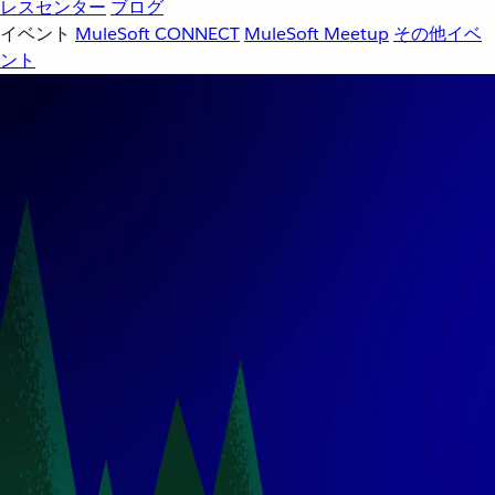
レスセンター
ブログ
イベント
MuleSoft CONNECT
MuleSoft Meetup
その他イベ
ント