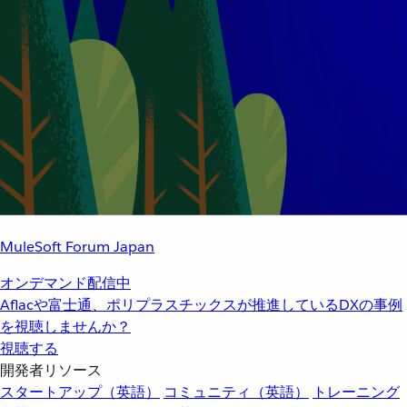
MuleSoft Forum Japan
オンデマンド配信中
Aflacや富士通、ポリプラスチックスが推進しているDXの事例
を視聴しませんか？
視聴する
開発者リソース
スタートアップ（英語）
コミュニティ（英語）
トレーニング