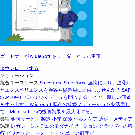
ガートナーが MuleSoft をリーダーとして評価
ダウンロードする
ソリューション
統合ユースケース
Salesforce
Salesforce 連携により、進化し
たエクスペリエンスを顧客や従業員に提供しませんか？
SAP
SAP の中に眠っているデータを開放することで、新しい価値
を生み出す。
Microsoft
既存の接続ソリューションを活用し
て、Microsoft への投資効果を最大化する。
業種
金融サービス
製造
小売
保険
ヘルスケア
通信・メディア
課題
レガシーシステムのモダナイゼーション
クラウドへの移
行
ビジネスオートメーション
単一の顧客ビュー