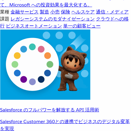
て、Microsoft への投資効果を最大化する。
業種
金融サービス
製造
小売
保険
ヘルスケア
通信・メディア
課題
レガシーシステムのモダナイゼーション
クラウドへの移
行
ビジネスオートメーション
単一の顧客ビュー
Salesforce のフルパワーを解放する API 活用術
Salesforce Customer 360との連携でビジネスのデジタル変革
を実現