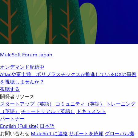
MuleSoft Forum Japan
オンデマンド配信中
Aflacや富士通、ポリプラスチックスが推進しているDXの事例
を視聴しませんか？
視聴する
開発者リソース
スタートアップ（英語）
コミュニティ（英語）
トレーニング
（英語）
チュートリアル（英語）
ドキュメント
パートナー
English
(Full site)
日本語
お問い合わせ
MuleSoft に連絡
サポートを依頼
グローバル拠