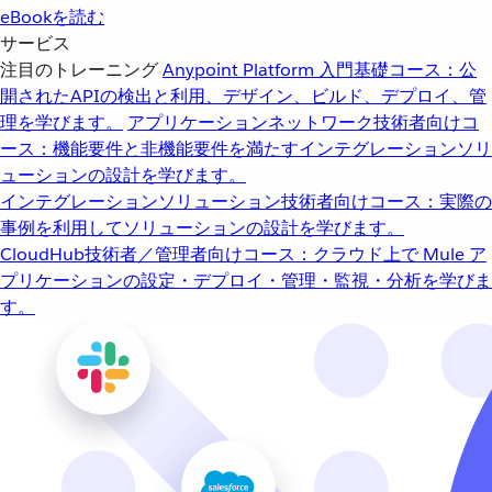
eBookを読む
サービス
注目のトレーニング
Anypoint Platform 入門
基礎コース：公
開されたAPIの検出と利用、デザイン、ビルド、デプロイ、管
理を学びます。
アプリケーションネットワーク
技術者向けコ
ース：機能要件と非機能要件を満たすインテグレーションソリ
ューションの設計を学びます。
インテグレーションソリューション
技術者向けコース：実際の
事例を利用してソリューションの設計を学びます。
CloudHub
技術者／管理者向けコース：クラウド上で Mule ア
プリケーションの設定・デプロイ・管理・監視・分析を学びま
す。