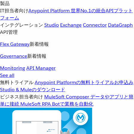
製品
IT担当者向け
Anypoint Platform
世界No.1の統合APIプラット
フォーム
インテグレーション
Studio
Exchange
Connector
DataGraph
API管理
Flex Gateway
新着情報
Governance
新着情報
Monitoring
API Manager
See all
無料トライアル
Anypoint Platformの無料トライアルお申込み
Studio & Muleのダウンロード
ビジネス担当者向け
MuleSoft Composer
データやアプリと簡
単に接続
MuleSoft RPA
Botで業務を自動化