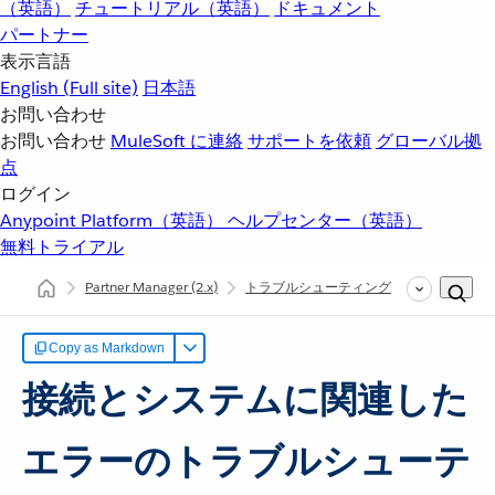
（英語）
チュートリアル（英語）
ドキュメント
パートナー
表示言語
English
(Full site)
日本語
お問い合わせ
お問い合わせ
MuleSoft に連絡
サポートを依頼
グローバル拠
点
ログイン
Anypoint Platform（英語）
ヘルプセンター（英語）
無料トライアル
Partner Manager
(2.x)
トラブルシューティング
接続または
Copy as Markdown
接続とシステムに関連した
エラーのトラブルシューテ