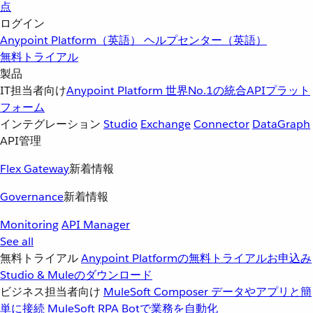
点
ログイン
Anypoint Platform（英語）
ヘルプセンター（英語）
無料トライアル
製品
IT担当者向け
Anypoint Platform
世界No.1の統合APIプラット
フォーム
インテグレーション
Studio
Exchange
Connector
DataGraph
API管理
Flex Gateway
新着情報
Governance
新着情報
Monitoring
API Manager
See all
無料トライアル
Anypoint Platformの無料トライアルお申込み
Studio & Muleのダウンロード
ビジネス担当者向け
MuleSoft Composer
データやアプリと簡
単に接続
MuleSoft RPA
Botで業務を自動化