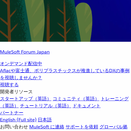
MuleSoft Forum Japan
オンデマンド配信中
Aflacや富士通、ポリプラスチックスが推進しているDXの事例
を視聴しませんか？
視聴する
開発者リソース
スタートアップ（英語）
コミュニティ（英語）
トレーニング
（英語）
チュートリアル（英語）
ドキュメント
パートナー
English
(Full site)
日本語
お問い合わせ
MuleSoft に連絡
サポートを依頼
グローバル拠