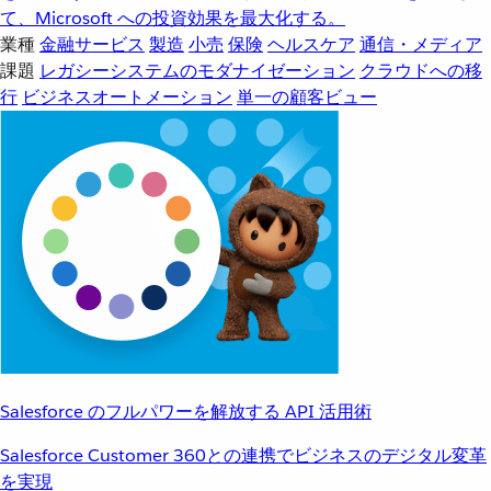
て、Microsoft への投資効果を最大化する。
業種
金融サービス
製造
小売
保険
ヘルスケア
通信・メディア
課題
レガシーシステムのモダナイゼーション
クラウドへの移
行
ビジネスオートメーション
単一の顧客ビュー
Salesforce のフルパワーを解放する API 活用術
Salesforce Customer 360との連携でビジネスのデジタル変革
を実現