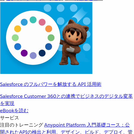
Salesforce のフルパワーを解放する API 活用術
Salesforce Customer 360との連携でビジネスのデジタル変革
を実現
eBookを読む
サービス
注目のトレーニング
Anypoint Platform 入門
基礎コース：公
開されたAPIの検出と利用、デザイン、ビルド、デプロイ、管