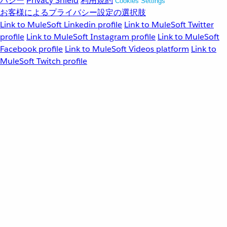
バシー
Privacy Shield
利用規約
Cookies Settings
お客様によるプライバシー設定の選択肢
Link to MuleSoft Linkedin profile
Link to MuleSoft Twitter
profile
Link to MuleSoft Instagram profile
Link to MuleSoft
Facebook profile
Link to MuleSoft Videos platform
Link to
MuleSoft Twitch profile