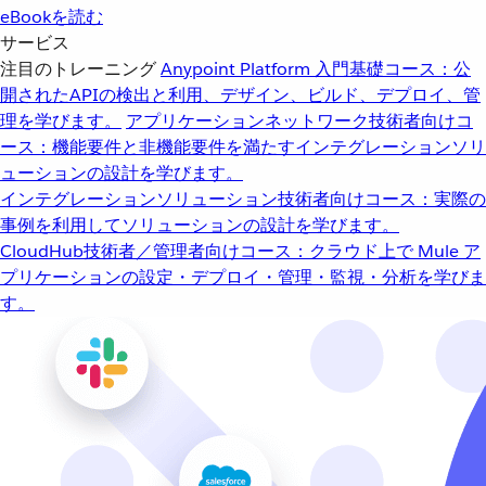
eBookを読む
サービス
注目のトレーニング
Anypoint Platform 入門
基礎コース：公
開されたAPIの検出と利用、デザイン、ビルド、デプロイ、管
理を学びます。
アプリケーションネットワーク
技術者向けコ
ース：機能要件と非機能要件を満たすインテグレーションソリ
ューションの設計を学びます。
インテグレーションソリューション
技術者向けコース：実際の
事例を利用してソリューションの設計を学びます。
CloudHub
技術者／管理者向けコース：クラウド上で Mule ア
プリケーションの設定・デプロイ・管理・監視・分析を学びま
す。