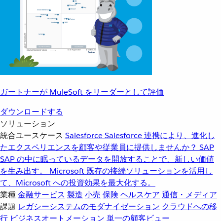
ガートナーが MuleSoft をリーダーとして評価
ダウンロードする
ソリューション
統合ユースケース
Salesforce
Salesforce 連携により、進化し
たエクスペリエンスを顧客や従業員に提供しませんか？
SAP
SAP の中に眠っているデータを開放することで、新しい価値
を生み出す。
Microsoft
既存の接続ソリューションを活用し
て、Microsoft への投資効果を最大化する。
業種
金融サービス
製造
小売
保険
ヘルスケア
通信・メディア
課題
レガシーシステムのモダナイゼーション
クラウドへの移
行
ビジネスオートメーション
単一の顧客ビュー