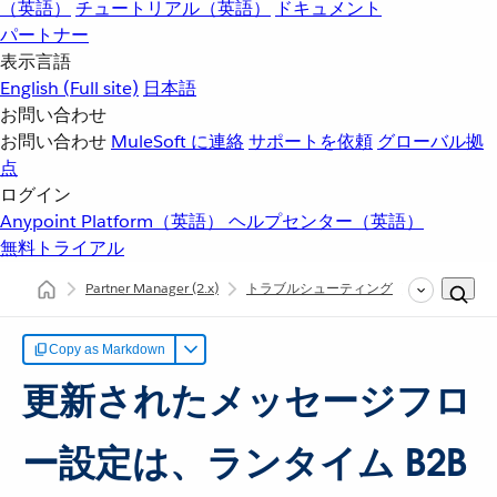
（英語）
チュートリアル（英語）
ドキュメント
パートナー
表示言語
English
(Full site)
日本語
お問い合わせ
お問い合わせ
MuleSoft に連絡
サポートを依頼
グローバル拠
点
ログイン
Anypoint Platform（英語）
ヘルプセンター（英語）
無料トライアル
Partner Manager
(2.x)
トラブルシューティング
設定とデプ
Copy as Markdown
更新されたメッセージフロ
ー設定は、ランタイム B2B