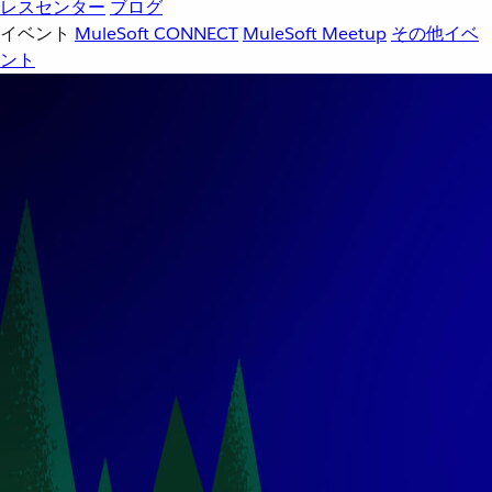
レスセンター
ブログ
イベント
MuleSoft CONNECT
MuleSoft Meetup
その他イベ
ント