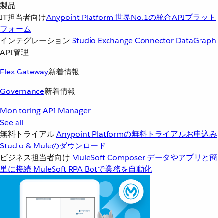
製品
IT担当者向け
Anypoint Platform
世界No.1の統合APIプラット
フォーム
インテグレーション
Studio
Exchange
Connector
DataGraph
API管理
Flex Gateway
新着情報
Governance
新着情報
Monitoring
API Manager
See all
無料トライアル
Anypoint Platformの無料トライアルお申込み
Studio & Muleのダウンロード
ビジネス担当者向け
MuleSoft Composer
データやアプリと簡
単に接続
MuleSoft RPA
Botで業務を自動化