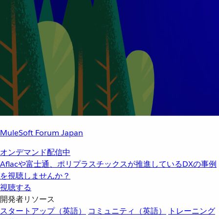
MuleSoft Forum Japan
オンデマンド配信中
Aflacや富士通、ポリプラスチックスが推進しているDXの事例
を視聴しませんか？
視聴する
開発者リソース
スタートアップ（英語）
コミュニティ（英語）
トレーニング