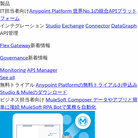
製品
IT担当者向け
Anypoint Platform
世界No.1の統合APIプラット
フォーム
インテグレーション
Studio
Exchange
Connector
DataGraph
API管理
Flex Gateway
新着情報
Governance
新着情報
Monitoring
API Manager
See all
無料トライアル
Anypoint Platformの無料トライアルお申込み
Studio & Muleのダウンロード
ビジネス担当者向け
MuleSoft Composer
データやアプリと簡
単に接続
MuleSoft RPA
Botで業務を自動化