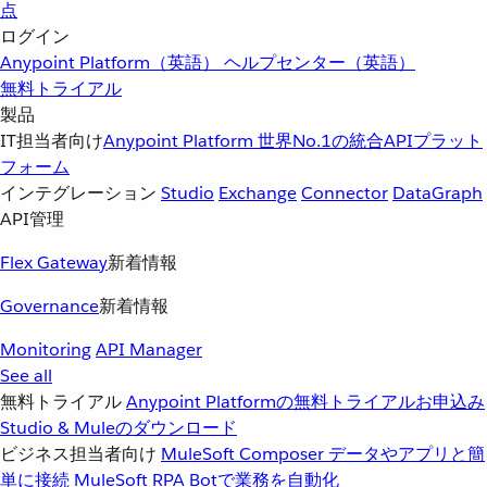
点
ログイン
Anypoint Platform（英語）
ヘルプセンター（英語）
無料トライアル
製品
IT担当者向け
Anypoint Platform
世界No.1の統合APIプラット
フォーム
インテグレーション
Studio
Exchange
Connector
DataGraph
API管理
Flex Gateway
新着情報
Governance
新着情報
Monitoring
API Manager
See all
無料トライアル
Anypoint Platformの無料トライアルお申込み
Studio & Muleのダウンロード
ビジネス担当者向け
MuleSoft Composer
データやアプリと簡
単に接続
MuleSoft RPA
Botで業務を自動化