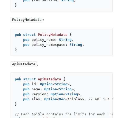
pub
 flex_version: 
String
,

}
​:
PolicyMetadata
pub
struct
PolicyMetadata
 {

pub
 policy_name: 
String
,

pub
 policy_namespace: 
String
,

}
​:
ApiMetadata
pub
struct
ApiMetadata
 {

pub
 id: 
Option
<
String
>,

pub
 name: 
Option
<
String
>,

pub
 version: 
Option
<
String
>,

pub
 slas: 
Option
<
Vec
<ApiSla>>, 
// API SLA tie
}

// Each ApiSla contains the limits for each SLA.