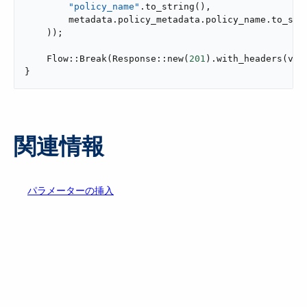
"policy_name"
.to_string(),

        metadata.policy_metadata.policy_name.to_stri
    ));

    Flow::Break(Response::new(
201
).with_headers(vec)
}
関連情報
パラメーターの挿入