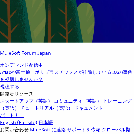
MuleSoft Forum Japan
オンデマンド配信中
Aflacや富士通、ポリプラスチックスが推進しているDXの事例
を視聴しませんか？
視聴する
開発者リソース
スタートアップ（英語）
コミュニティ（英語）
トレーニング
（英語）
チュートリアル（英語）
ドキュメント
パートナー
English
(Full site)
日本語
お問い合わせ
MuleSoft に連絡
サポートを依頼
グローバル拠