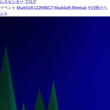
レスセンター
ブログ
イベント
MuleSoft CONNECT
MuleSoft Meetup
その他イベ
ント