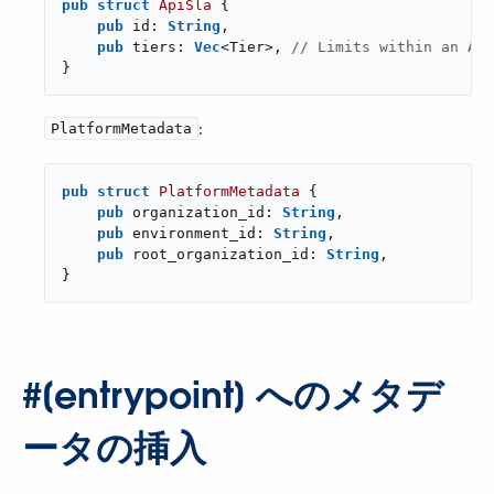
pub
struct
ApiSla
 {

pub
 id: 
String
,

pub
 tiers: 
Vec
<Tier>, 
// Limits within an API
}
​:
PlatformMetadata
pub
struct
PlatformMetadata
 {

pub
 organization_id: 
String
,

pub
 environment_id: 
String
,

pub
 root_organization_id: 
String
,

}
#[entrypoint] へのメタデ
ータの挿入