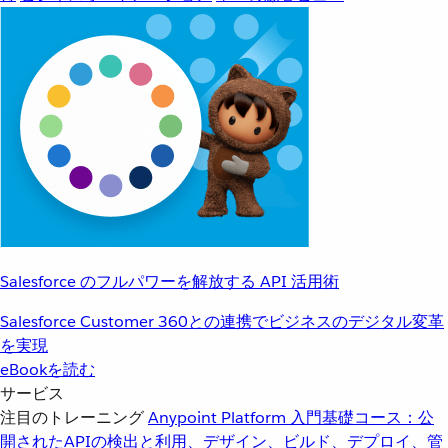
Salesforce のフルパワーを解放する API 活用術
Salesforce Customer 360との連携でビジネスのデジタル変革
を実現
eBookを読む
サービス
注目のトレーニング
Anypoint Platform 入門
基礎コース：公
開されたAPIの検出と利用、デザイン、ビルド、デプロイ、管