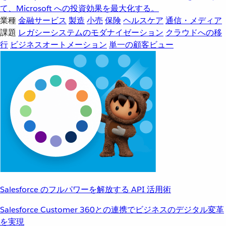
て、Microsoft への投資効果を最大化する。
業種
金融サービス
製造
小売
保険
ヘルスケア
通信・メディア
課題
レガシーシステムのモダナイゼーション
クラウドへの移
行
ビジネスオートメーション
単一の顧客ビュー
Salesforce のフルパワーを解放する API 活用術
Salesforce Customer 360との連携でビジネスのデジタル変革
を実現