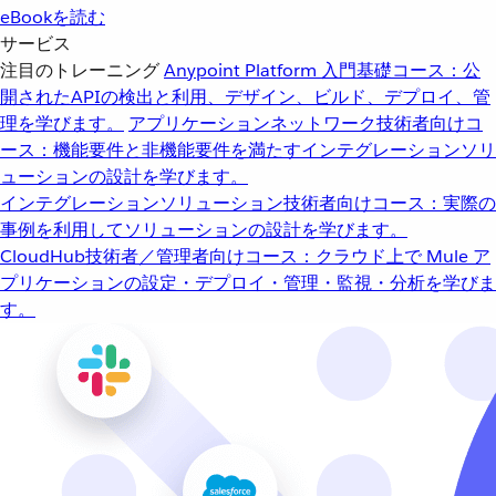
eBookを読む
サービス
注目のトレーニング
Anypoint Platform 入門
基礎コース：公
開されたAPIの検出と利用、デザイン、ビルド、デプロイ、管
理を学びます。
アプリケーションネットワーク
技術者向けコ
ース：機能要件と非機能要件を満たすインテグレーションソリ
ューションの設計を学びます。
インテグレーションソリューション
技術者向けコース：実際の
事例を利用してソリューションの設計を学びます。
CloudHub
技術者／管理者向けコース：クラウド上で Mule ア
プリケーションの設定・デプロイ・管理・監視・分析を学びま
す。