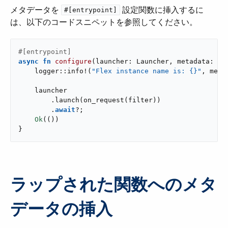
メタデータを ​
​ 設定関数に挿入するに
#[entrypoint]
は、以下のコードスニペットを参照してください。
#[entrypoint]
async
fn
configure
(launcher: Launcher, metadata: Me
    logger::info!(
"Flex instance name is: {}"
, meta
    launcher

        .launch(on_request(filter))

        .
await
?;

Ok
(())

}
ラップされた関数へのメタ
データの挿入