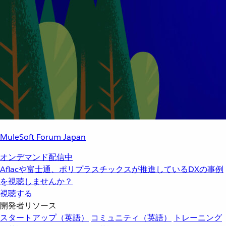
MuleSoft Forum Japan
オンデマンド配信中
Aflacや富士通、ポリプラスチックスが推進しているDXの事例
を視聴しませんか？
視聴する
開発者リソース
スタートアップ（英語）
コミュニティ（英語）
トレーニング