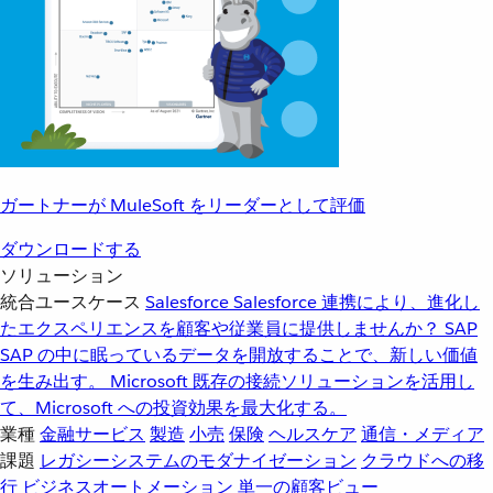
ガートナーが MuleSoft をリーダーとして評価
ダウンロードする
ソリューション
統合ユースケース
Salesforce
Salesforce 連携により、進化し
たエクスペリエンスを顧客や従業員に提供しませんか？
SAP
SAP の中に眠っているデータを開放することで、新しい価値
を生み出す。
Microsoft
既存の接続ソリューションを活用し
て、Microsoft への投資効果を最大化する。
業種
金融サービス
製造
小売
保険
ヘルスケア
通信・メディア
課題
レガシーシステムのモダナイゼーション
クラウドへの移
行
ビジネスオートメーション
単一の顧客ビュー