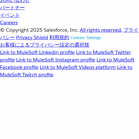
お問い合わせ
パートナー
イベント
Careers
© Copyright 2025
Salesforce, Inc.
All rights reserved.
プライ
バシー
Privacy Shield
利用規約
Cookies Settings
お客様によるプライバシー設定の選択肢
Link to MuleSoft Linkedin profile
Link to MuleSoft Twitter
profile
Link to MuleSoft Instagram profile
Link to MuleSoft
Facebook profile
Link to MuleSoft Videos platform
Link to
MuleSoft Twitch profile