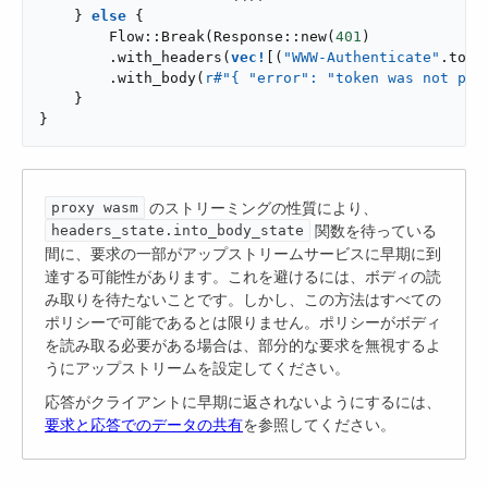
    } 
else
 {

        Flow::Break(Response::new(
401
)

        .with_headers(
vec!
[(
"WWW-Authenticate"
.to_s
        .with_body(
r#"{ "error": "token was not pre
    }

}
​ のストリーミングの性質により、​
proxy wasm
​ 関数を待っている
headers_state.into_body_state
間に、要求の一部がアップストリームサービスに早期に到
達する可能性があります。これを避けるには、ボディの読
み取りを待たないことです。しかし、この方法はすべての
ポリシーで可能であるとは限りません。ポリシーがボディ
を読み取る必要がある場合は、部分的な要求を無視するよ
うにアップストリームを設定してください。
応答がクライアントに早期に返されないようにするには、
要求と応答でのデータの共有
を参照してください。