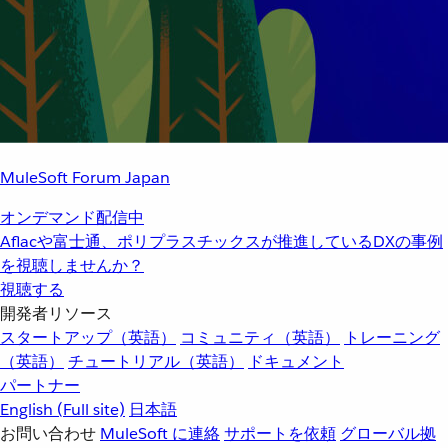
MuleSoft Forum Japan
オンデマンド配信中
Aflacや富士通、ポリプラスチックスが推進しているDXの事例
を視聴しませんか？
視聴する
開発者リソース
スタートアップ（英語）
コミュニティ（英語）
トレーニング
（英語）
チュートリアル（英語）
ドキュメント
パートナー
English
(Full site)
日本語
お問い合わせ
MuleSoft に連絡
サポートを依頼
グローバル拠