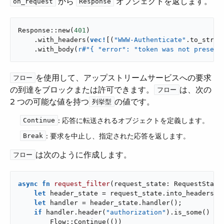
​ から ​
​ オブジェクトを返します。
on_request
Response
Response::new(
401
)

    .with_headers(
vec!
[(
"WWW-Authenticate"
.to_strin
    .with_body(
r#"{ "error": "token was not present
​を使用して、アップストリームサービスへの要求
フロー
の到達をブロックまたは許可できます。​
​は、次の
フロー
2 つの可能な値を持つ​
​の値です。
列挙型
​: 応答に転送されるオブジェクトを定義します。
Continue
​: 要求を中止し、指定された応答を返します。
Break
​は次のように作成します。
フロー
async
fn
request_filter
(request_state: RequestState)
let
 header_state = request_state.into_headers_s
let
 handler = header_state.handler();

if
 handler.header(
"authorization"
).is_some() {

        Flow::Continue(())
