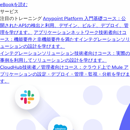
eBookを読む
サービス
注目のトレーニング
Anypoint Platform 入門
基礎コース：公
開されたAPIの検出と利用、デザイン、ビルド、デプロイ、管
理を学びます。
アプリケーションネットワーク
技術者向けコ
ース：機能要件と非機能要件を満たすインテグレーションソリ
ューションの設計を学びます。
インテグレーションソリューション
技術者向けコース：実際の
事例を利用してソリューションの設計を学びます。
CloudHub
技術者／管理者向けコース：クラウド上で Mule ア
プリケーションの設定・デプロイ・管理・監視・分析を学びま
す。