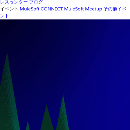
レスセンター
ブログ
イベント
MuleSoft CONNECT
MuleSoft Meetup
その他イベ
ント