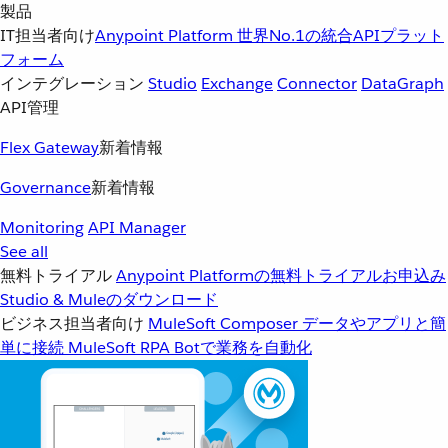
製品
IT担当者向け
Anypoint Platform
世界No.1の統合APIプラット
フォーム
インテグレーション
Studio
Exchange
Connector
DataGraph
API管理
Flex Gateway
新着情報
Governance
新着情報
Monitoring
API Manager
See all
無料トライアル
Anypoint Platformの無料トライアルお申込み
Studio & Muleのダウンロード
ビジネス担当者向け
MuleSoft Composer
データやアプリと簡
単に接続
MuleSoft RPA
Botで業務を自動化