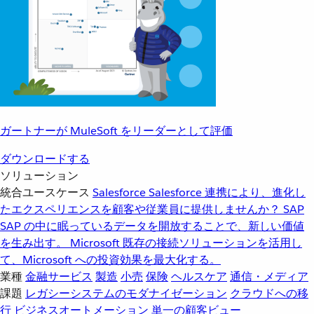
ガートナーが MuleSoft をリーダーとして評価
ダウンロードする
ソリューション
統合ユースケース
Salesforce
Salesforce 連携により、進化し
たエクスペリエンスを顧客や従業員に提供しませんか？
SAP
SAP の中に眠っているデータを開放することで、新しい価値
を生み出す。
Microsoft
既存の接続ソリューションを活用し
て、Microsoft への投資効果を最大化する。
業種
金融サービス
製造
小売
保険
ヘルスケア
通信・メディア
課題
レガシーシステムのモダナイゼーション
クラウドへの移
行
ビジネスオートメーション
単一の顧客ビュー