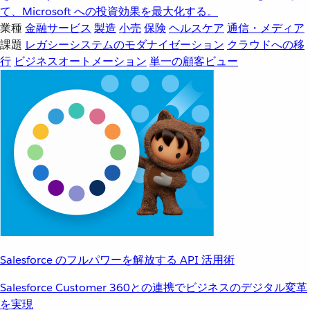
て、Microsoft への投資効果を最大化する。
業種
金融サービス
製造
小売
保険
ヘルスケア
通信・メディア
課題
レガシーシステムのモダナイゼーション
クラウドへの移
行
ビジネスオートメーション
単一の顧客ビュー
Salesforce のフルパワーを解放する API 活用術
Salesforce Customer 360との連携でビジネスのデジタル変革
を実現