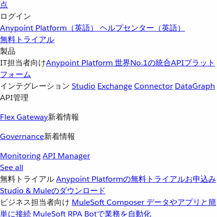
点
ログイン
Anypoint Platform（英語）
ヘルプセンター（英語）
無料トライアル
製品
IT担当者向け
Anypoint Platform
世界No.1の統合APIプラット
フォーム
インテグレーション
Studio
Exchange
Connector
DataGraph
API管理
Flex Gateway
新着情報
Governance
新着情報
Monitoring
API Manager
See all
無料トライアル
Anypoint Platformの無料トライアルお申込み
Studio & Muleのダウンロード
ビジネス担当者向け
MuleSoft Composer
データやアプリと簡
単に接続
MuleSoft RPA
Botで業務を自動化