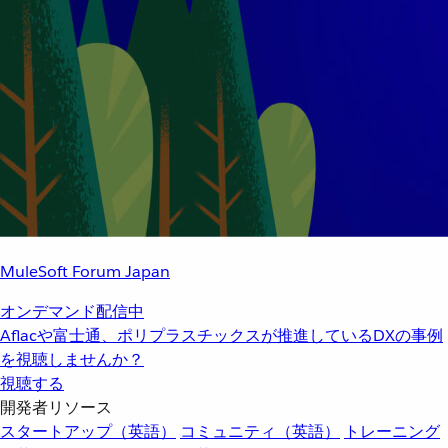
MuleSoft Forum Japan
オンデマンド配信中
Aflacや富士通、ポリプラスチックスが推進しているDXの事例
を視聴しませんか？
視聴する
開発者リソース
スタートアップ（英語）
コミュニティ（英語）
トレーニング