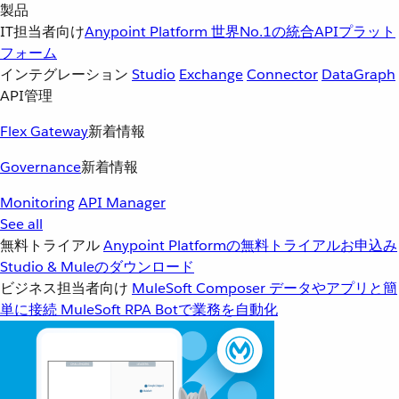
製品
IT担当者向け
Anypoint Platform
世界No.1の統合APIプラット
フォーム
インテグレーション
Studio
Exchange
Connector
DataGraph
API管理
Flex Gateway
新着情報
Governance
新着情報
Monitoring
API Manager
See all
無料トライアル
Anypoint Platformの無料トライアルお申込み
Studio & Muleのダウンロード
ビジネス担当者向け
MuleSoft Composer
データやアプリと簡
単に接続
MuleSoft RPA
Botで業務を自動化