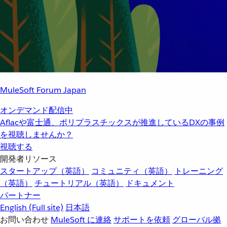
MuleSoft Forum Japan
オンデマンド配信中
Aflacや富士通、ポリプラスチックスが推進しているDXの事例
を視聴しませんか？
視聴する
開発者リソース
スタートアップ（英語）
コミュニティ（英語）
トレーニング
（英語）
チュートリアル（英語）
ドキュメント
パートナー
English
(Full site)
日本語
お問い合わせ
MuleSoft に連絡
サポートを依頼
グローバル拠