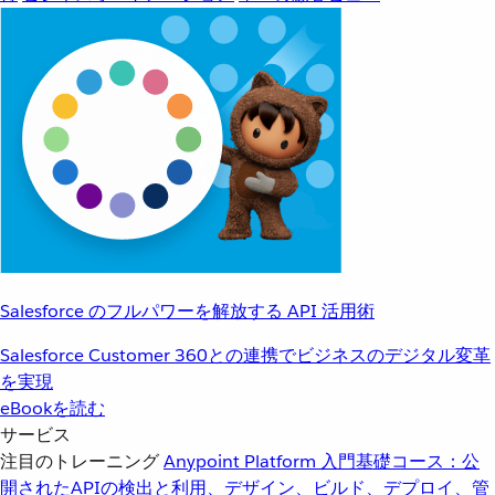
Salesforce のフルパワーを解放する API 活用術
Salesforce Customer 360との連携でビジネスのデジタル変革
を実現
eBookを読む
サービス
注目のトレーニング
Anypoint Platform 入門
基礎コース：公
開されたAPIの検出と利用、デザイン、ビルド、デプロイ、管