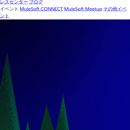
レスセンター
ブログ
イベント
MuleSoft CONNECT
MuleSoft Meetup
その他イベ
ント