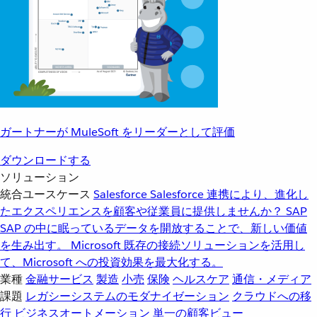
ガートナーが MuleSoft をリーダーとして評価
ダウンロードする
ソリューション
統合ユースケース
Salesforce
Salesforce 連携により、進化し
たエクスペリエンスを顧客や従業員に提供しませんか？
SAP
SAP の中に眠っているデータを開放することで、新しい価値
を生み出す。
Microsoft
既存の接続ソリューションを活用し
て、Microsoft への投資効果を最大化する。
業種
金融サービス
製造
小売
保険
ヘルスケア
通信・メディア
課題
レガシーシステムのモダナイゼーション
クラウドへの移
行
ビジネスオートメーション
単一の顧客ビュー