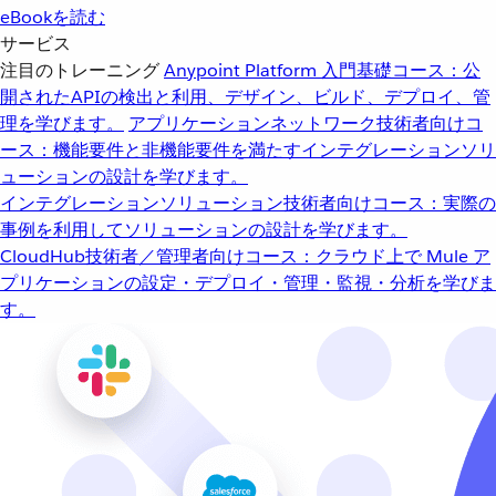
eBookを読む
サービス
注目のトレーニング
Anypoint Platform 入門
基礎コース：公
開されたAPIの検出と利用、デザイン、ビルド、デプロイ、管
理を学びます。
アプリケーションネットワーク
技術者向けコ
ース：機能要件と非機能要件を満たすインテグレーションソリ
ューションの設計を学びます。
インテグレーションソリューション
技術者向けコース：実際の
事例を利用してソリューションの設計を学びます。
CloudHub
技術者／管理者向けコース：クラウド上で Mule ア
プリケーションの設定・デプロイ・管理・監視・分析を学びま
す。