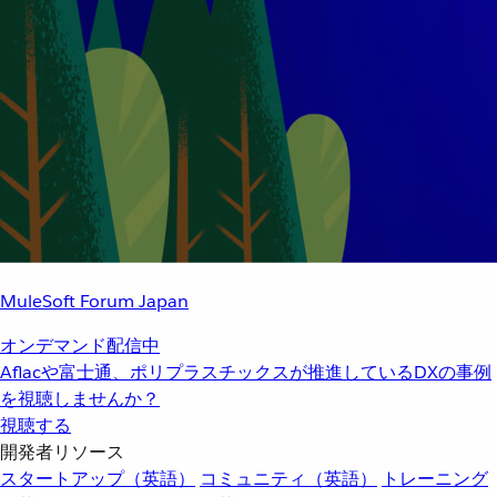
MuleSoft Forum Japan
オンデマンド配信中
Aflacや富士通、ポリプラスチックスが推進しているDXの事例
を視聴しませんか？
視聴する
開発者リソース
スタートアップ（英語）
コミュニティ（英語）
トレーニング