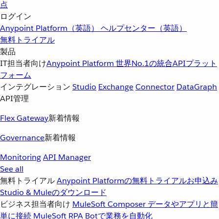
点
ログイン
Anypoint Platform（英語）
ヘルプセンター（英語）
無料トライアル
製品
IT担当者向け
Anypoint Platform
世界No.1の統合APIプラット
フォーム
インテグレーション
Studio
Exchange
Connector
DataGraph
API管理
Flex Gateway
新着情報
Governance
新着情報
Monitoring
API Manager
See all
無料トライアル
Anypoint Platformの無料トライアルお申込み
Studio & Muleのダウンロード
ビジネス担当者向け
MuleSoft Composer
データやアプリと簡
単に接続
MuleSoft RPA
Botで業務を自動化