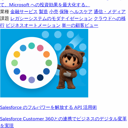
て、Microsoft への投資効果を最大化する。
業種
金融サービス
製造
小売
保険
ヘルスケア
通信・メディア
課題
レガシーシステムのモダナイゼーション
クラウドへの移
行
ビジネスオートメーション
単一の顧客ビュー
Salesforce のフルパワーを解放する API 活用術
Salesforce Customer 360との連携でビジネスのデジタル変革
を実現