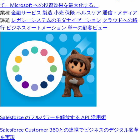
て、Microsoft への投資効果を最大化する。
業種
金融サービス
製造
小売
保険
ヘルスケア
通信・メディア
課題
レガシーシステムのモダナイゼーション
クラウドへの移
行
ビジネスオートメーション
単一の顧客ビュー
Salesforce のフルパワーを解放する API 活用術
Salesforce Customer 360との連携でビジネスのデジタル変革
を実現