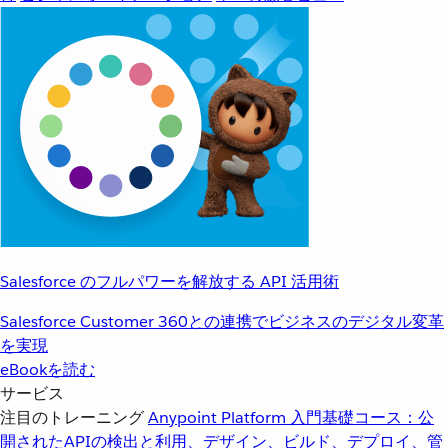
Salesforce のフルパワーを解放する API 活用術
Salesforce Customer 360との連携でビジネスのデジタル変革
を実現
eBookを読む
サービス
注目のトレーニング
Anypoint Platform 入門
基礎コース：公
開されたAPIの検出と利用、デザイン、ビルド、デプロイ、管