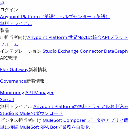
点
ログイン
Anypoint Platform（英語）
ヘルプセンター（英語）
無料トライアル
製品
IT担当者向け
Anypoint Platform
世界No.1の統合APIプラット
フォーム
インテグレーション
Studio
Exchange
Connector
DataGraph
API管理
Flex Gateway
新着情報
Governance
新着情報
Monitoring
API Manager
See all
無料トライアル
Anypoint Platformの無料トライアルお申込み
Studio & Muleのダウンロード
ビジネス担当者向け
MuleSoft Composer
データやアプリと簡
単に接続
MuleSoft RPA
Botで業務を自動化