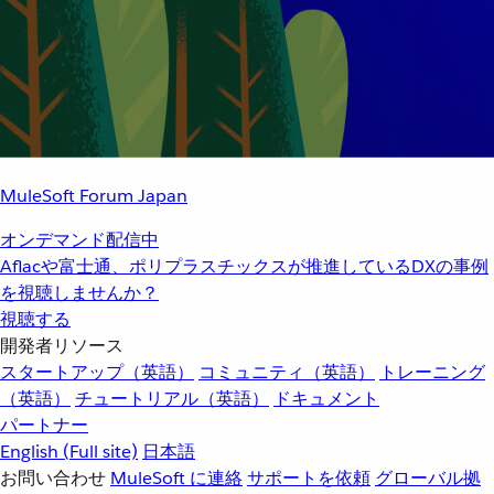
MuleSoft Forum Japan
オンデマンド配信中
Aflacや富士通、ポリプラスチックスが推進しているDXの事例
を視聴しませんか？
視聴する
開発者リソース
スタートアップ（英語）
コミュニティ（英語）
トレーニング
（英語）
チュートリアル（英語）
ドキュメント
パートナー
English
(Full site)
日本語
お問い合わせ
MuleSoft に連絡
サポートを依頼
グローバル拠