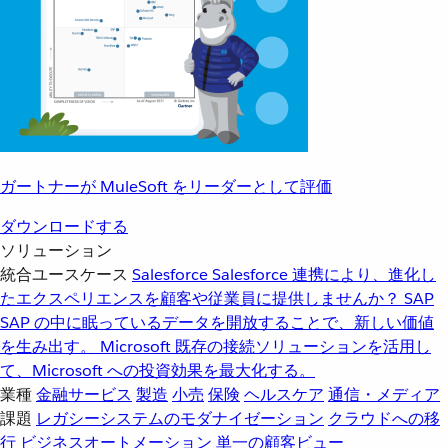
ガートナーが MuleSoft をリーダーとして評価
ダウンロードする
ソリューション
統合ユースケース
Salesforce
Salesforce 連携により、進化し
たエクスペリエンスを顧客や従業員に提供しませんか？
SAP
SAP の中に眠っているデータを開放することで、新しい価値
を生み出す。
Microsoft
既存の接続ソリューションを活用し
て、Microsoft への投資効果を最大化する。
業種
金融サービス
製造
小売
保険
ヘルスケア
通信・メディア
課題
レガシーシステムのモダナイゼーション
クラウドへの移
行
ビジネスオートメーション
単一の顧客ビュー