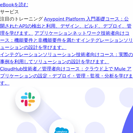
eBookを読む
サービス
注目のトレーニング
Anypoint Platform 入門
基礎コース：公
開されたAPIの検出と利用、デザイン、ビルド、デプロイ、管
理を学びます。
アプリケーションネットワーク
技術者向けコ
ース：機能要件と非機能要件を満たすインテグレーションソリ
ューションの設計を学びます。
インテグレーションソリューション
技術者向けコース：実際の
事例を利用してソリューションの設計を学びます。
CloudHub
技術者／管理者向けコース：クラウド上で Mule ア
プリケーションの設定・デプロイ・管理・監視・分析を学びま
す。