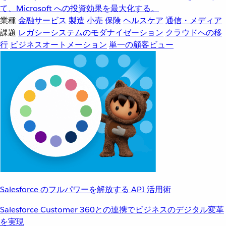
て、Microsoft への投資効果を最大化する。
業種
金融サービス
製造
小売
保険
ヘルスケア
通信・メディア
課題
レガシーシステムのモダナイゼーション
クラウドへの移
行
ビジネスオートメーション
単一の顧客ビュー
Salesforce のフルパワーを解放する API 活用術
Salesforce Customer 360との連携でビジネスのデジタル変革
を実現