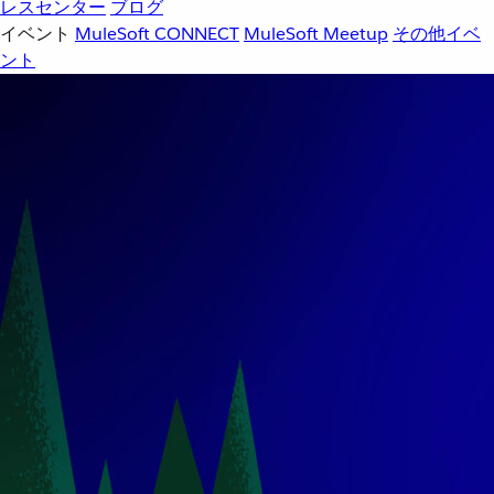
レスセンター
ブログ
イベント
MuleSoft CONNECT
MuleSoft Meetup
その他イベ
ント