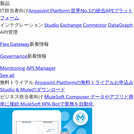
製品
IT担当者向け
Anypoint Platform
世界No.1の統合APIプラット
フォーム
インテグレーション
Studio
Exchange
Connector
DataGraph
API管理
Flex Gateway
新着情報
Governance
新着情報
Monitoring
API Manager
See all
無料トライアル
Anypoint Platformの無料トライアルお申込み
Studio & Muleのダウンロード
ビジネス担当者向け
MuleSoft Composer
データやアプリと簡
単に接続
MuleSoft RPA
Botで業務を自動化