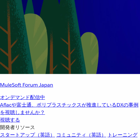
MuleSoft Forum Japan
オンデマンド配信中
Aflacや富士通、ポリプラスチックスが推進しているDXの事例
を視聴しませんか？
視聴する
開発者リソース
スタートアップ（英語）
コミュニティ（英語）
トレーニング