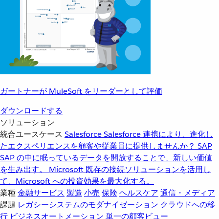
ガートナーが MuleSoft をリーダーとして評価
ダウンロードする
ソリューション
統合ユースケース
Salesforce
Salesforce 連携により、進化し
たエクスペリエンスを顧客や従業員に提供しませんか？
SAP
SAP の中に眠っているデータを開放することで、新しい価値
を生み出す。
Microsoft
既存の接続ソリューションを活用し
て、Microsoft への投資効果を最大化する。
業種
金融サービス
製造
小売
保険
ヘルスケア
通信・メディア
課題
レガシーシステムのモダナイゼーション
クラウドへの移
行
ビジネスオートメーション
単一の顧客ビュー