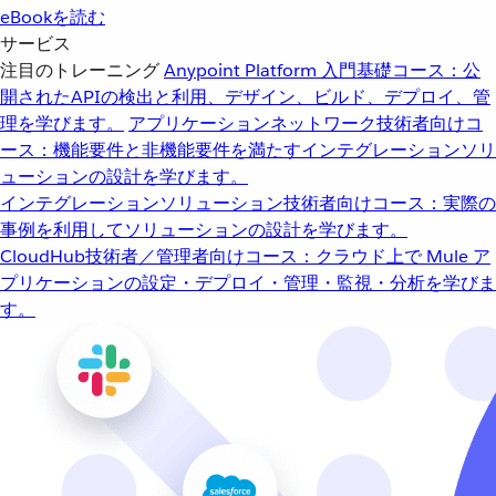
eBookを読む
サービス
注目のトレーニング
Anypoint Platform 入門
基礎コース：公
開されたAPIの検出と利用、デザイン、ビルド、デプロイ、管
理を学びます。
アプリケーションネットワーク
技術者向けコ
ース：機能要件と非機能要件を満たすインテグレーションソリ
ューションの設計を学びます。
インテグレーションソリューション
技術者向けコース：実際の
事例を利用してソリューションの設計を学びます。
CloudHub
技術者／管理者向けコース：クラウド上で Mule ア
プリケーションの設定・デプロイ・管理・監視・分析を学びま
す。