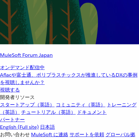
MuleSoft Forum Japan
オンデマンド配信中
Aflacや富士通、ポリプラスチックスが推進しているDXの事例
を視聴しませんか？
視聴する
開発者リソース
スタートアップ（英語）
コミュニティ（英語）
トレーニング
（英語）
チュートリアル（英語）
ドキュメント
パートナー
English
(Full site)
日本語
お問い合わせ
MuleSoft に連絡
サポートを依頼
グローバル拠