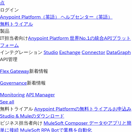
点
ログイン
Anypoint Platform（英語）
ヘルプセンター（英語）
無料トライアル
製品
IT担当者向け
Anypoint Platform
世界No.1の統合APIプラット
フォーム
インテグレーション
Studio
Exchange
Connector
DataGraph
API管理
Flex Gateway
新着情報
Governance
新着情報
Monitoring
API Manager
See all
無料トライアル
Anypoint Platformの無料トライアルお申込み
Studio & Muleのダウンロード
ビジネス担当者向け
MuleSoft Composer
データやアプリと簡
単に接続
MuleSoft RPA
Botで業務を自動化