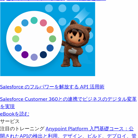
Salesforce のフルパワーを解放する API 活用術
Salesforce Customer 360との連携でビジネスのデジタル変革
を実現
eBookを読む
サービス
注目のトレーニング
Anypoint Platform 入門
基礎コース：公
開されたAPIの検出と利用、デザイン、ビルド、デプロイ、管