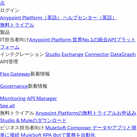
点
ログイン
Anypoint Platform（英語）
ヘルプセンター（英語）
無料トライアル
製品
IT担当者向け
Anypoint Platform
世界No.1の統合APIプラット
フォーム
インテグレーション
Studio
Exchange
Connector
DataGraph
API管理
Flex Gateway
新着情報
Governance
新着情報
Monitoring
API Manager
See all
無料トライアル
Anypoint Platformの無料トライアルお申込み
Studio & Muleのダウンロード
ビジネス担当者向け
MuleSoft Composer
データやアプリと簡
単に接続
MuleSoft RPA
Botで業務を自動化