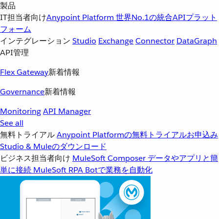
製品
IT担当者向け
Anypoint Platform
世界No.1の統合APIプラット
フォーム
インテグレーション
Studio
Exchange
Connector
DataGraph
API管理
Flex Gateway
新着情報
Governance
新着情報
Monitoring
API Manager
See all
無料トライアル
Anypoint Platformの無料トライアルお申込み
Studio & Muleのダウンロード
ビジネス担当者向け
MuleSoft Composer
データやアプリと簡
単に接続
MuleSoft RPA
Botで業務を自動化