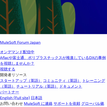
MuleSoft Forum Japan
オンデマンド配信中
Aflacや富士通、ポリプラスチックスが推進しているDXの事例
を視聴しませんか？
視聴する
開発者リソース
スタートアップ（英語）
コミュニティ（英語）
トレーニング
（英語）
チュートリアル（英語）
ドキュメント
パートナー
English
(Full site)
日本語
お問い合わせ
MuleSoft に連絡
サポートを依頼
グローバル拠