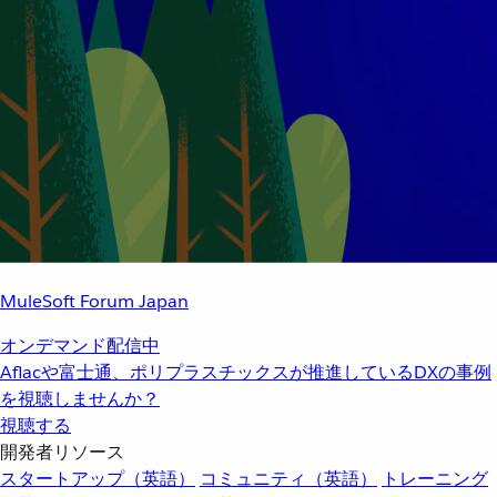
MuleSoft Forum Japan
オンデマンド配信中
Aflacや富士通、ポリプラスチックスが推進しているDXの事例
を視聴しませんか？
視聴する
開発者リソース
スタートアップ（英語）
コミュニティ（英語）
トレーニング