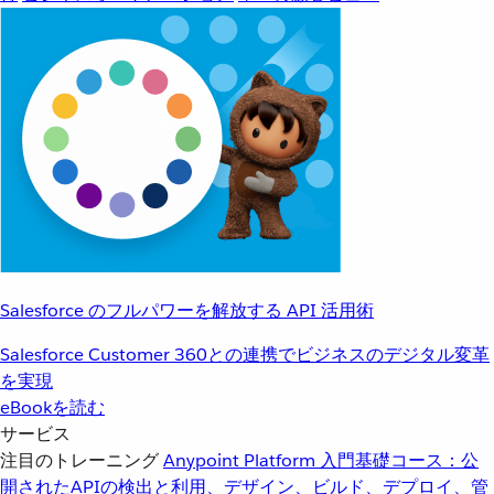
Salesforce のフルパワーを解放する API 活用術
Salesforce Customer 360との連携でビジネスのデジタル変革
を実現
eBookを読む
サービス
注目のトレーニング
Anypoint Platform 入門
基礎コース：公
開されたAPIの検出と利用、デザイン、ビルド、デプロイ、管