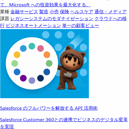
て、Microsoft への投資効果を最大化する。
業種
金融サービス
製造
小売
保険
ヘルスケア
通信・メディア
課題
レガシーシステムのモダナイゼーション
クラウドへの移
行
ビジネスオートメーション
単一の顧客ビュー
Salesforce のフルパワーを解放する API 活用術
Salesforce Customer 360との連携でビジネスのデジタル変革
を実現