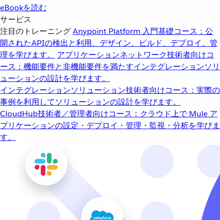
eBookを読む
サービス
注目のトレーニング
Anypoint Platform 入門
基礎コース：公
開されたAPIの検出と利用、デザイン、ビルド、デプロイ、管
理を学びます。
アプリケーションネットワーク
技術者向けコ
ース：機能要件と非機能要件を満たすインテグレーションソリ
ューションの設計を学びます。
インテグレーションソリューション
技術者向けコース：実際の
事例を利用してソリューションの設計を学びます。
CloudHub
技術者／管理者向けコース：クラウド上で Mule ア
プリケーションの設定・デプロイ・管理・監視・分析を学びま
す。