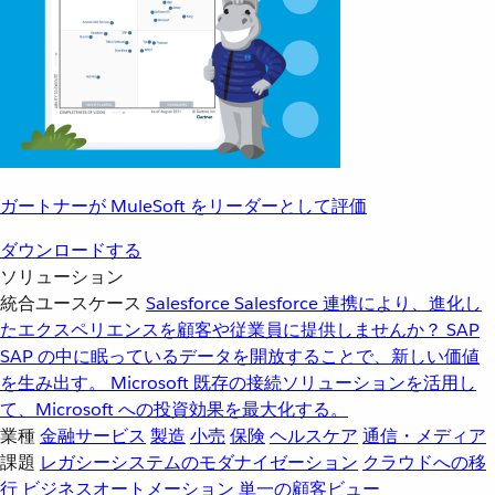
ガートナーが MuleSoft をリーダーとして評価
ダウンロードする
ソリューション
統合ユースケース
Salesforce
Salesforce 連携により、進化し
たエクスペリエンスを顧客や従業員に提供しませんか？
SAP
SAP の中に眠っているデータを開放することで、新しい価値
を生み出す。
Microsoft
既存の接続ソリューションを活用し
て、Microsoft への投資効果を最大化する。
業種
金融サービス
製造
小売
保険
ヘルスケア
通信・メディア
課題
レガシーシステムのモダナイゼーション
クラウドへの移
行
ビジネスオートメーション
単一の顧客ビュー