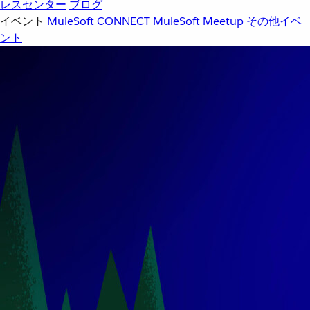
レスセンター
ブログ
イベント
MuleSoft CONNECT
MuleSoft Meetup
その他イベ
ント