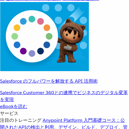
Salesforce のフルパワーを解放する API 活用術
Salesforce Customer 360との連携でビジネスのデジタル変革
を実現
eBookを読む
サービス
注目のトレーニング
Anypoint Platform 入門
基礎コース：公
開されたAPIの検出と利用、デザイン、ビルド、デプロイ、管