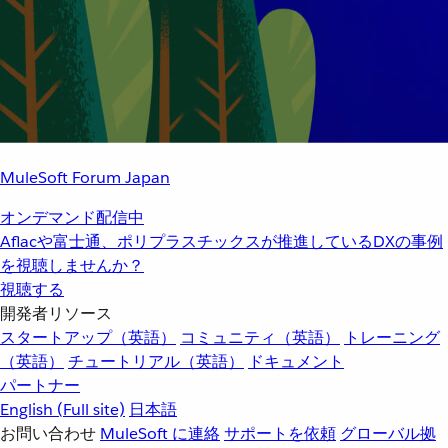
MuleSoft Forum Japan
オンデマンド配信中
Aflacや富士通、ポリプラスチックスが推進しているDXの事例
を視聴しませんか？
視聴する
開発者リソース
スタートアップ（英語）
コミュニティ（英語）
トレーニング
（英語）
チュートリアル（英語）
ドキュメント
パートナー
English
(Full site)
日本語
お問い合わせ
MuleSoft に連絡
サポートを依頼
グローバル拠