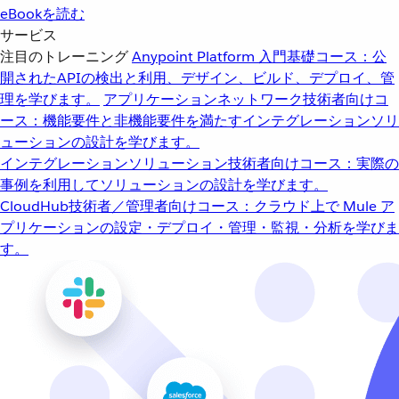
eBookを読む
サービス
注目のトレーニング
Anypoint Platform 入門
基礎コース：公
開されたAPIの検出と利用、デザイン、ビルド、デプロイ、管
理を学びます。
アプリケーションネットワーク
技術者向けコ
ース：機能要件と非機能要件を満たすインテグレーションソリ
ューションの設計を学びます。
インテグレーションソリューション
技術者向けコース：実際の
事例を利用してソリューションの設計を学びます。
CloudHub
技術者／管理者向けコース：クラウド上で Mule ア
プリケーションの設定・デプロイ・管理・監視・分析を学びま
す。