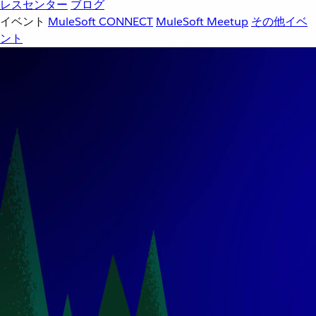
レスセンター
ブログ
イベント
MuleSoft CONNECT
MuleSoft Meetup
その他イベ
ント