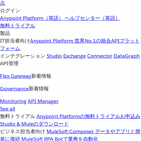
点
ログイン
Anypoint Platform（英語）
ヘルプセンター（英語）
無料トライアル
製品
IT担当者向け
Anypoint Platform
世界No.1の統合APIプラット
フォーム
インテグレーション
Studio
Exchange
Connector
DataGraph
API管理
Flex Gateway
新着情報
Governance
新着情報
Monitoring
API Manager
See all
無料トライアル
Anypoint Platformの無料トライアルお申込み
Studio & Muleのダウンロード
ビジネス担当者向け
MuleSoft Composer
データやアプリと簡
単に接続
MuleSoft RPA
Botで業務を自動化