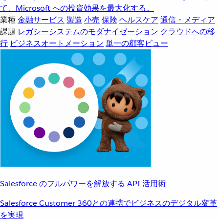
て、Microsoft への投資効果を最大化する。
業種
金融サービス
製造
小売
保険
ヘルスケア
通信・メディア
課題
レガシーシステムのモダナイゼーション
クラウドへの移
行
ビジネスオートメーション
単一の顧客ビュー
Salesforce のフルパワーを解放する API 活用術
Salesforce Customer 360との連携でビジネスのデジタル変革
を実現