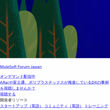
MuleSoft Forum Japan
オンデマンド配信中
Aflacや富士通、ポリプラスチックスが推進しているDXの事例
を視聴しませんか？
視聴する
開発者リソース
スタートアップ（英語）
コミュニティ（英語）
トレーニング