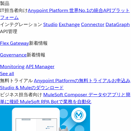
製品
IT担当者向け
Anypoint Platform
世界No.1の統合APIプラット
フォーム
インテグレーション
Studio
Exchange
Connector
DataGraph
API管理
Flex Gateway
新着情報
Governance
新着情報
Monitoring
API Manager
See all
無料トライアル
Anypoint Platformの無料トライアルお申込み
Studio & Muleのダウンロード
ビジネス担当者向け
MuleSoft Composer
データやアプリと簡
単に接続
MuleSoft RPA
Botで業務を自動化