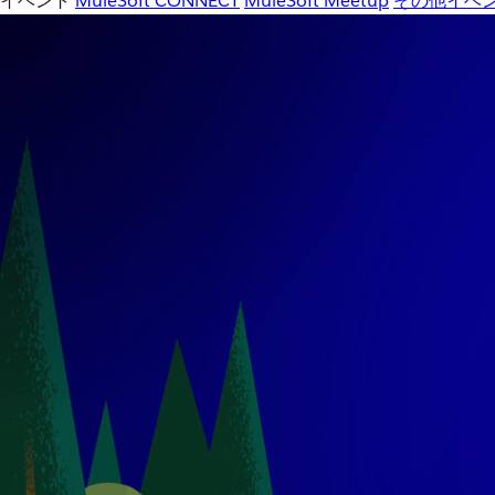
イベント
MuleSoft CONNECT
MuleSoft Meetup
その他イベ