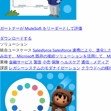
ガートナーが MuleSoft をリーダーとして評価
ダウンロードする
ソリューション
統合ユースケース
Salesforce
Salesforce 連携により、
み出す。
Microsoft
既存の接続ソリューションを活用して、Mic
業種
金融サービス
製造
小売
保険
ヘルスケア
通信・メディア
課題
レガシーシステムのモダナイゼーション
クラウドへの移