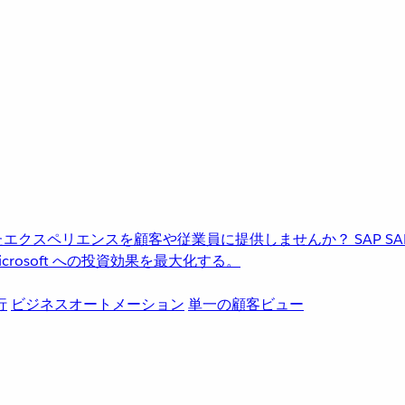
進化したエクスペリエンスを顧客や従業員に提供しませんか？
SAP
S
rosoft への投資効果を最大化する。
行
ビジネスオートメーション
単一の顧客ビュー