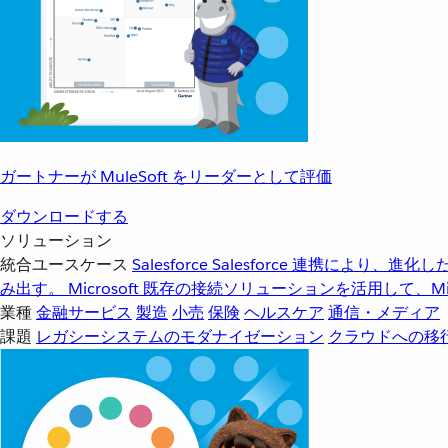
ガートナーが MuleSoft をリーダーとして評価
ダウンロードする
ソリューション
統合ユースケース
Salesforce
Salesforce 連携により、
み出す。
Microsoft
既存の接続ソリューションを活用して、Mic
業種
金融サービス
製造
小売
保険
ヘルスケア
通信・メディア
課題
レガシーシステムのモダナイゼーション
クラウドへの移