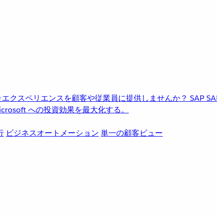
進化したエクスペリエンスを顧客や従業員に提供しませんか？
SAP
S
rosoft への投資効果を最大化する。
行
ビジネスオートメーション
単一の顧客ビュー