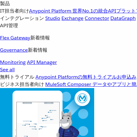
製品
IT担当者向け
Anypoint Platform
世界No.1の統合APIプラッ
インテグレーション
Studio
Exchange
Connector
DataGraph
API管理
Flex Gateway
新着情報
Governance
新着情報
Monitoring
API Manager
See all
無料トライアル
Anypoint Platformの無料トライアルお申込み
ビジネス担当者向け
MuleSoft Composer
データやアプリと簡