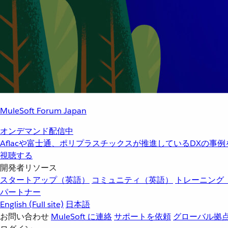
MuleSoft Forum Japan
オンデマンド配信中
Aflacや富士通、ポリプラスチックスが推進しているDXの事
視聴する
開発者リソース
スタートアップ（英語）
コミュニティ（英語）
トレーニング
パートナー
English
(Full site)
日本語
お問い合わせ
MuleSoft に連絡
サポートを依頼
グローバル拠