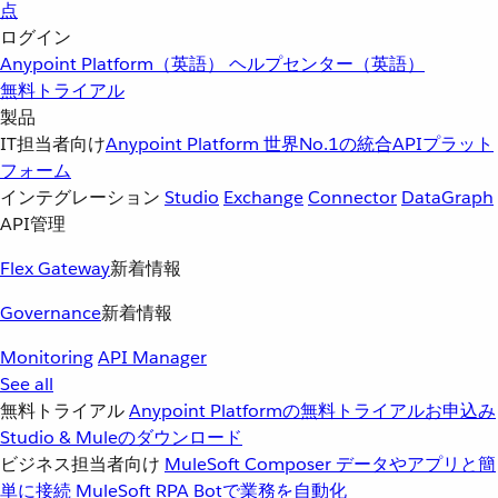
点
ログイン
Anypoint Platform（英語）
ヘルプセンター（英語）
無料トライアル
製品
IT担当者向け
Anypoint Platform
世界No.1の統合APIプラット
フォーム
インテグレーション
Studio
Exchange
Connector
DataGraph
API管理
Flex Gateway
新着情報
Governance
新着情報
Monitoring
API Manager
See all
無料トライアル
Anypoint Platformの無料トライアルお申込み
Studio & Muleのダウンロード
ビジネス担当者向け
MuleSoft Composer
データやアプリと簡
単に接続
MuleSoft RPA
Botで業務を自動化