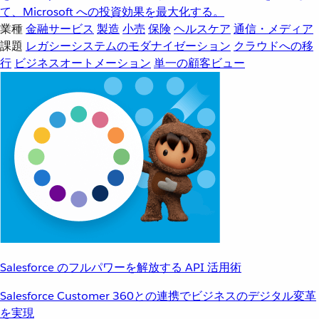
て、Microsoft への投資効果を最大化する。
業種
金融サービス
製造
小売
保険
ヘルスケア
通信・メディア
課題
レガシーシステムのモダナイゼーション
クラウドへの移
行
ビジネスオートメーション
単一の顧客ビュー
Salesforce のフルパワーを解放する API 活用術
Salesforce Customer 360との連携でビジネスのデジタル変革
を実現