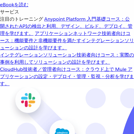
eBookを読む
サービス
注目のトレーニング
Anypoint Platform 入門
基礎コース：公
開されたAPIの検出と利用、デザイン、ビルド、デプロイ、管
理を学びます。
アプリケーションネットワーク
技術者向けコ
ース：機能要件と非機能要件を満たすインテグレーションソリ
ューションの設計を学びます。
インテグレーションソリューション
技術者向けコース：実際の
事例を利用してソリューションの設計を学びます。
CloudHub
技術者／管理者向けコース：クラウド上で Mule ア
プリケーションの設定・デプロイ・管理・監視・分析を学びま
す。