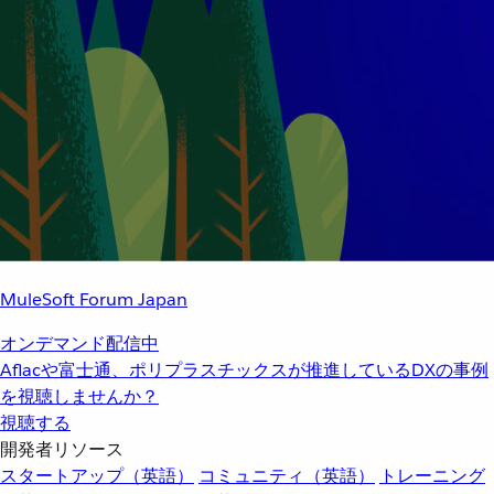
MuleSoft Forum Japan
オンデマンド配信中
Aflacや富士通、ポリプラスチックスが推進しているDXの事例
を視聴しませんか？
視聴する
開発者リソース
スタートアップ（英語）
コミュニティ（英語）
トレーニング