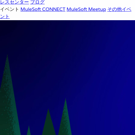
レスセンター
ブログ
イベント
MuleSoft CONNECT
MuleSoft Meetup
その他イベ
ント