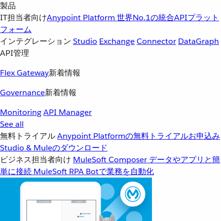
製品
IT担当者向け
Anypoint Platform
世界No.1の統合APIプラット
フォーム
インテグレーション
Studio
Exchange
Connector
DataGraph
API管理
Flex Gateway
新着情報
Governance
新着情報
Monitoring
API Manager
See all
無料トライアル
Anypoint Platformの無料トライアルお申込み
Studio & Muleのダウンロード
ビジネス担当者向け
MuleSoft Composer
データやアプリと簡
単に接続
MuleSoft RPA
Botで業務を自動化