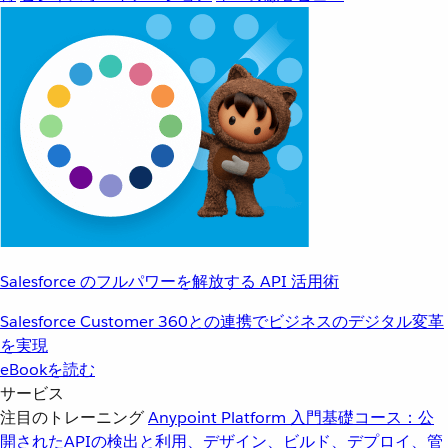
Salesforce のフルパワーを解放する API 活用術
Salesforce Customer 360との連携でビジネスのデジタル変革
を実現
eBookを読む
サービス
注目のトレーニング
Anypoint Platform 入門
基礎コース：公
開されたAPIの検出と利用、デザイン、ビルド、デプロイ、管