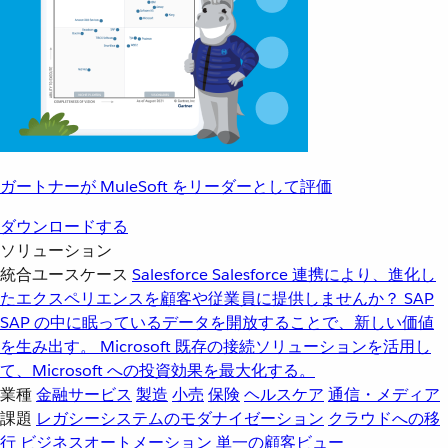
ガートナーが MuleSoft をリーダーとして評価
ダウンロードする
ソリューション
統合ユースケース
Salesforce
Salesforce 連携により、進化し
たエクスペリエンスを顧客や従業員に提供しませんか？
SAP
SAP の中に眠っているデータを開放することで、新しい価値
を生み出す。
Microsoft
既存の接続ソリューションを活用し
て、Microsoft への投資効果を最大化する。
業種
金融サービス
製造
小売
保険
ヘルスケア
通信・メディア
課題
レガシーシステムのモダナイゼーション
クラウドへの移
行
ビジネスオートメーション
単一の顧客ビュー