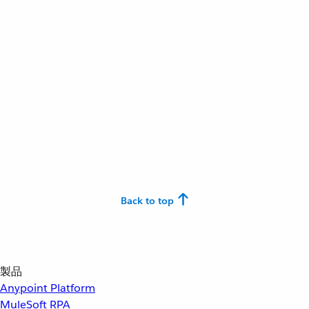
Back to top
製品
Anypoint Platform
MuleSoft RPA