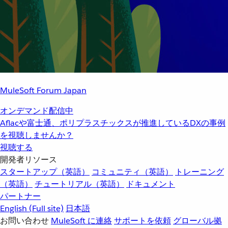
MuleSoft Forum Japan
オンデマンド配信中
Aflacや富士通、ポリプラスチックスが推進しているDXの事例
を視聴しませんか？
視聴する
開発者リソース
スタートアップ（英語）
コミュニティ（英語）
トレーニング
（英語）
チュートリアル（英語）
ドキュメント
パートナー
English
(Full site)
日本語
お問い合わせ
MuleSoft に連絡
サポートを依頼
グローバル拠