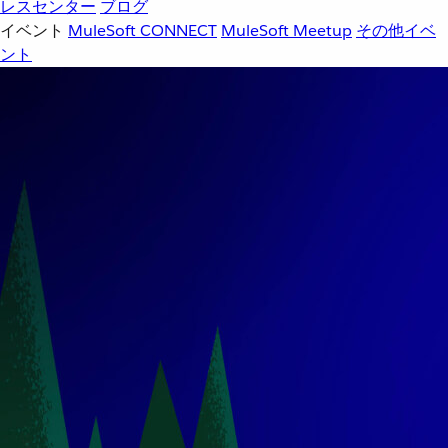
レスセンター
ブログ
イベント
MuleSoft CONNECT
MuleSoft Meetup
その他イベ
ント