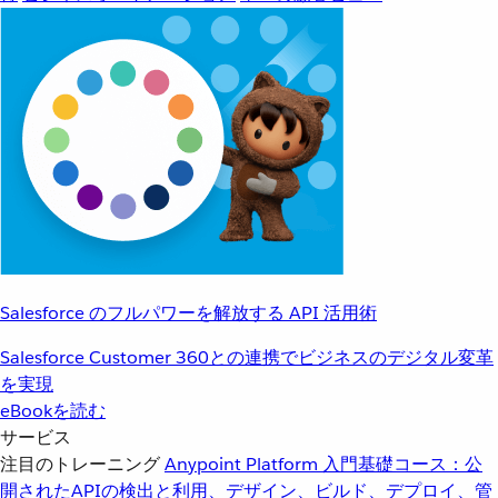
Salesforce のフルパワーを解放する API 活用術
Salesforce Customer 360との連携でビジネスのデジタル変革
を実現
eBookを読む
サービス
注目のトレーニング
Anypoint Platform 入門
基礎コース：公
開されたAPIの検出と利用、デザイン、ビルド、デプロイ、管