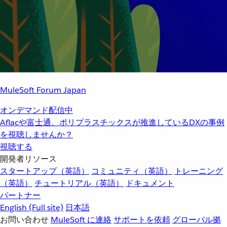
MuleSoft Forum Japan
オンデマンド配信中
Aflacや富士通、ポリプラスチックスが推進しているDXの事例
を視聴しませんか？
視聴する
開発者リソース
スタートアップ（英語）
コミュニティ（英語）
トレーニング
（英語）
チュートリアル（英語）
ドキュメント
パートナー
English
(Full site)
日本語
お問い合わせ
MuleSoft に連絡
サポートを依頼
グローバル拠