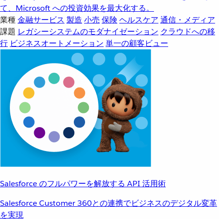
て、Microsoft への投資効果を最大化する。
業種
金融サービス
製造
小売
保険
ヘルスケア
通信・メディア
課題
レガシーシステムのモダナイゼーション
クラウドへの移
行
ビジネスオートメーション
単一の顧客ビュー
Salesforce のフルパワーを解放する API 活用術
Salesforce Customer 360との連携でビジネスのデジタル変革
を実現