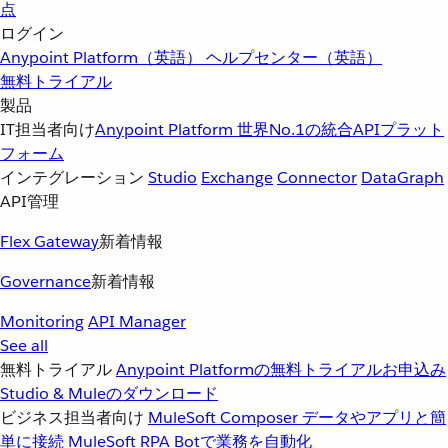
点
ログイン
Anypoint Platform（英語）
ヘルプセンター（英語）
無料トライアル
製品
IT担当者向け
Anypoint Platform
世界No.1の統合APIプラット
フォーム
インテグレーション
Studio
Exchange
Connector
DataGraph
API管理
Flex Gateway
新着情報
Governance
新着情報
Monitoring
API Manager
See all
無料トライアル
Anypoint Platformの無料トライアルお申込み
Studio & Muleのダウンロード
ビジネス担当者向け
MuleSoft Composer
データやアプリと簡
単に接続
MuleSoft RPA
Botで業務を自動化