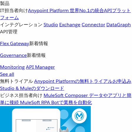
製品
IT担当者向け
Anypoint Platform
世界No.1の統合APIプラット
フォーム
インテグレーション
Studio
Exchange
Connector
DataGraph
API管理
Flex Gateway
新着情報
Governance
新着情報
Monitoring
API Manager
See all
無料トライアル
Anypoint Platformの無料トライアルお申込み
Studio & Muleのダウンロード
ビジネス担当者向け
MuleSoft Composer
データやアプリと簡
単に接続
MuleSoft RPA
Botで業務を自動化