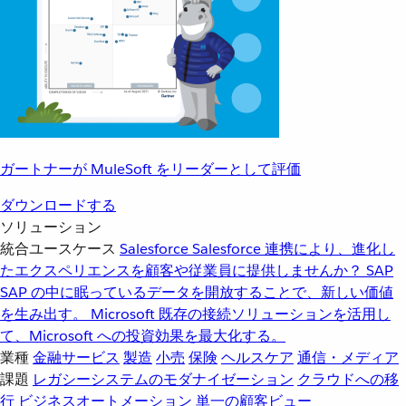
ガートナーが MuleSoft をリーダーとして評価
ダウンロードする
ソリューション
統合ユースケース
Salesforce
Salesforce 連携により、進化し
たエクスペリエンスを顧客や従業員に提供しませんか？
SAP
SAP の中に眠っているデータを開放することで、新しい価値
を生み出す。
Microsoft
既存の接続ソリューションを活用し
て、Microsoft への投資効果を最大化する。
業種
金融サービス
製造
小売
保険
ヘルスケア
通信・メディア
課題
レガシーシステムのモダナイゼーション
クラウドへの移
行
ビジネスオートメーション
単一の顧客ビュー