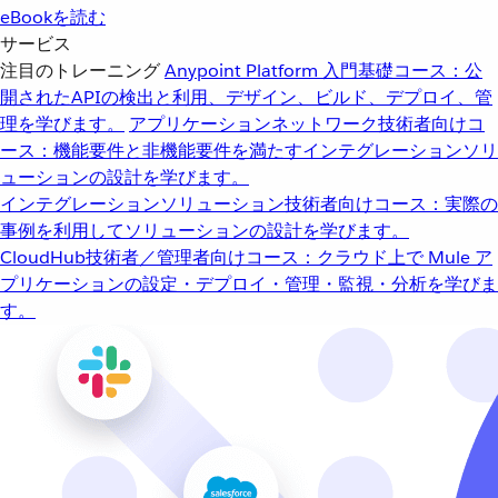
eBookを読む
サービス
注目のトレーニング
Anypoint Platform 入門
基礎コース：公
開されたAPIの検出と利用、デザイン、ビルド、デプロイ、管
理を学びます。
アプリケーションネットワーク
技術者向けコ
ース：機能要件と非機能要件を満たすインテグレーションソリ
ューションの設計を学びます。
インテグレーションソリューション
技術者向けコース：実際の
事例を利用してソリューションの設計を学びます。
CloudHub
技術者／管理者向けコース：クラウド上で Mule ア
プリケーションの設定・デプロイ・管理・監視・分析を学びま
す。