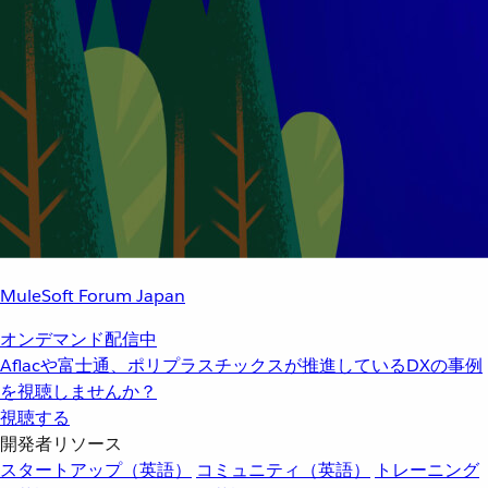
MuleSoft Forum Japan
オンデマンド配信中
Aflacや富士通、ポリプラスチックスが推進しているDXの事例
を視聴しませんか？
視聴する
開発者リソース
スタートアップ（英語）
コミュニティ（英語）
トレーニング