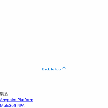
Back to top
製品
Anypoint Platform
MuleSoft RPA