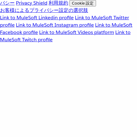
バシー
Privacy Shield
利用規約
Cookie 設定
お客様によるプライバシー設定の選択肢
Link to MuleSoft Linkedin profile
Link to MuleSoft Twitter
profile
Link to MuleSoft Instagram profile
Link to MuleSoft
Facebook profile
Link to MuleSoft Videos platform
Link to
MuleSoft Twitch profile