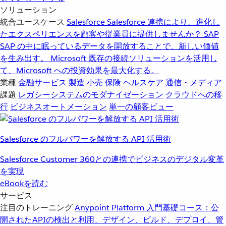
ソリューション
統合ユースケース
Salesforce
Salesforce 連携により、進化し
たエクスペリエンスを顧客や従業員に提供しませんか？
SAP
SAP の中に眠っているデータを開放することで、新しい価値
を生み出す。
Microsoft
既存の接続ソリューションを活用し
て、Microsoft への投資効果を最大化する。
業種
金融サービス
製造
小売
保険
ヘルスケア
通信・メディア
課題
レガシーシステムのモダナイゼーション
クラウドへの移
行
ビジネスオートメーション
単一の顧客ビュー
Salesforce のフルパワーを解放する API 活用術
Salesforce Customer 360との連携でビジネスのデジタル変革
を実現
eBookを読む
サービス
注目のトレーニング
Anypoint Platform 入門
基礎コース：公
開されたAPIの検出と利用、デザイン、ビルド、デプロイ、管