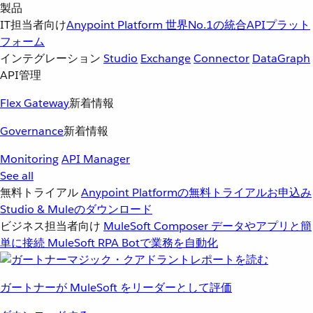
製品
IT担当者向け
Anypoint Platform
世界No.1の統合APIプラット
フォーム
インテグレーション
Studio
Exchange
Connector
DataGraph
API管理
Flex Gateway
新着情報
Governance
新着情報
Monitoring
API Manager
See all
無料トライアル
Anypoint Platformの無料トライアルお申込み
Studio & Muleのダウンロード
ビジネス担当者向け
MuleSoft Composer
データやアプリと簡
単に接続
MuleSoft RPA
Botで業務を自動化
ガートナーが MuleSoft をリーダーとして評価