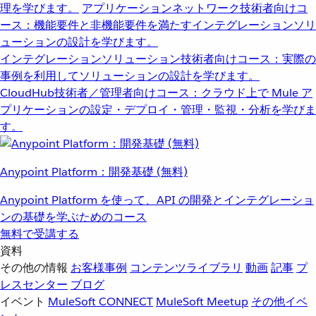
理を学びます。
アプリケーションネットワーク
技術者向けコ
ース：機能要件と非機能要件を満たすインテグレーションソリ
ューションの設計を学びます。
インテグレーションソリューション
技術者向けコース：実際の
事例を利用してソリューションの設計を学びます。
CloudHub
技術者／管理者向けコース：クラウド上で Mule ア
プリケーションの設定・デプロイ・管理・監視・分析を学びま
す。
Anypoint Platform：開発基礎 (無料)
Anypoint Platform を使って、API の開発とインテグレーショ
ンの基礎を学ぶためのコース
無料で受講する
資料
その他の情報
お客様事例
コンテンツライブラリ
動画
記事
プ
レスセンター
ブログ
イベント
MuleSoft CONNECT
MuleSoft Meetup
その他イベ