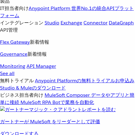
製品
IT担当者向け
Anypoint Platform
世界No.1の統合APIプラット
フォーム
インテグレーション
Studio
Exchange
Connector
DataGraph
API管理
Flex Gateway
新着情報
Governance
新着情報
Monitoring
API Manager
See all
無料トライアル
Anypoint Platformの無料トライアルお申込み
Studio & Muleのダウンロード
ビジネス担当者向け
MuleSoft Composer
データやアプリと簡
単に接続
MuleSoft RPA
Botで業務を自動化
ガートナーが MuleSoft をリーダーとして評価
ダウンロードする