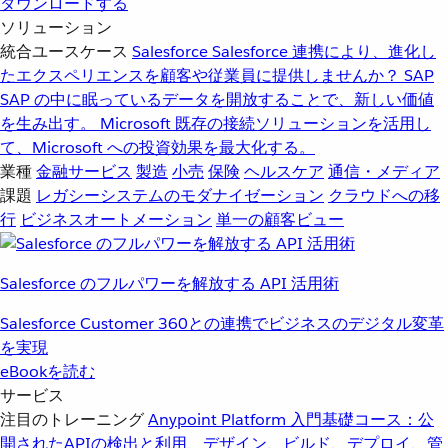
ダウンロードする
ソリューション
統合ユースケース
Salesforce
Salesforce 連携により、進化し
たエクスペリエンスを顧客や従業員に提供しませんか？
SAP
SAP の中に眠っているデータを開放することで、新しい価値
を生み出す。
Microsoft
既存の接続ソリューションを活用し
て、Microsoft への投資効果を最大化する。
業種
金融サービス
製造
小売
保険
ヘルスケア
通信・メディア
課題
レガシーシステムのモダナイゼーション
クラウドへの移
行
ビジネスオートメーション
単一の顧客ビュー
Salesforce のフルパワーを解放する API 活用術
Salesforce Customer 360との連携でビジネスのデジタル変革
を実現
eBookを読む
サービス
注目のトレーニング
Anypoint Platform 入門
基礎コース：公
開されたAPIの検出と利用、デザイン、ビルド、デプロイ、管