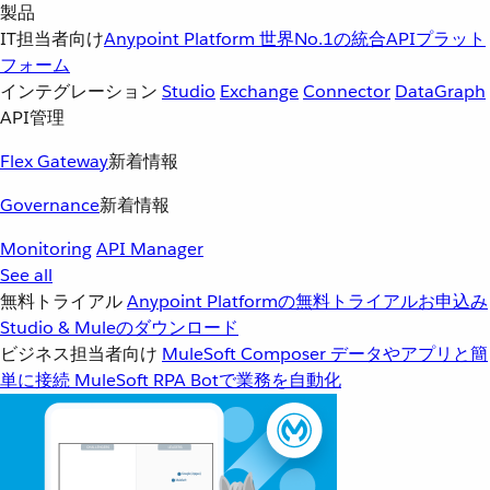
製品
IT担当者向け
Anypoint Platform
世界No.1の統合APIプラット
フォーム
インテグレーション
Studio
Exchange
Connector
DataGraph
API管理
Flex Gateway
新着情報
Governance
新着情報
Monitoring
API Manager
See all
無料トライアル
Anypoint Platformの無料トライアルお申込み
Studio & Muleのダウンロード
ビジネス担当者向け
MuleSoft Composer
データやアプリと簡
単に接続
MuleSoft RPA
Botで業務を自動化