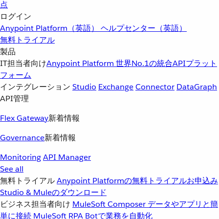
点
ログイン
Anypoint Platform（英語）
ヘルプセンター（英語）
無料トライアル
製品
IT担当者向け
Anypoint Platform
世界No.1の統合APIプラット
フォーム
インテグレーション
Studio
Exchange
Connector
DataGraph
API管理
Flex Gateway
新着情報
Governance
新着情報
Monitoring
API Manager
See all
無料トライアル
Anypoint Platformの無料トライアルお申込み
Studio & Muleのダウンロード
ビジネス担当者向け
MuleSoft Composer
データやアプリと簡
単に接続
MuleSoft RPA
Botで業務を自動化