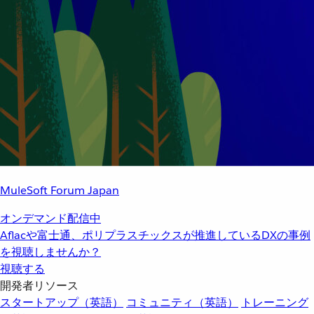
MuleSoft Forum Japan
オンデマンド配信中
Aflacや富士通、ポリプラスチックスが推進しているDXの事例
を視聴しませんか？
視聴する
開発者リソース
スタートアップ（英語）
コミュニティ（英語）
トレーニング