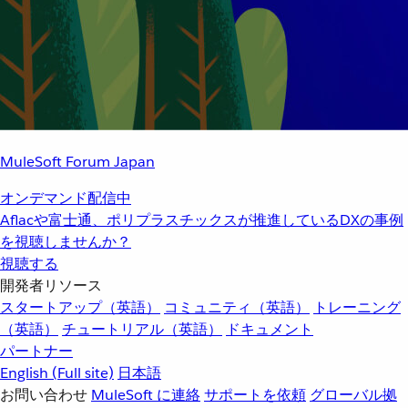
MuleSoft Forum Japan
オンデマンド配信中
Aflacや富士通、ポリプラスチックスが推進しているDXの事例
を視聴しませんか？
視聴する
開発者リソース
スタートアップ（英語）
コミュニティ（英語）
トレーニング
（英語）
チュートリアル（英語）
ドキュメント
パートナー
English
(Full site)
日本語
お問い合わせ
MuleSoft に連絡
サポートを依頼
グローバル拠