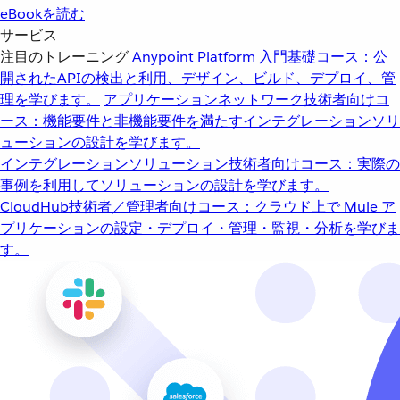
eBookを読む
サービス
注目のトレーニング
Anypoint Platform 入門
基礎コース：公
開されたAPIの検出と利用、デザイン、ビルド、デプロイ、管
理を学びます。
アプリケーションネットワーク
技術者向けコ
ース：機能要件と非機能要件を満たすインテグレーションソリ
ューションの設計を学びます。
インテグレーションソリューション
技術者向けコース：実際の
事例を利用してソリューションの設計を学びます。
CloudHub
技術者／管理者向けコース：クラウド上で Mule ア
プリケーションの設定・デプロイ・管理・監視・分析を学びま
す。