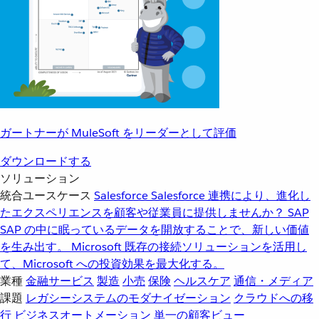
ガートナーが MuleSoft をリーダーとして評価
ダウンロードする
ソリューション
統合ユースケース
Salesforce
Salesforce 連携により、進化し
たエクスペリエンスを顧客や従業員に提供しませんか？
SAP
SAP の中に眠っているデータを開放することで、新しい価値
を生み出す。
Microsoft
既存の接続ソリューションを活用し
て、Microsoft への投資効果を最大化する。
業種
金融サービス
製造
小売
保険
ヘルスケア
通信・メディア
課題
レガシーシステムのモダナイゼーション
クラウドへの移
行
ビジネスオートメーション
単一の顧客ビュー