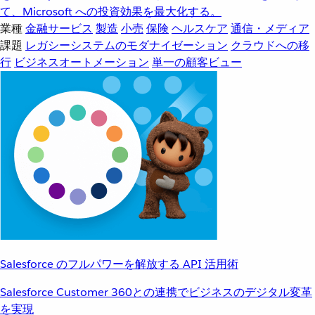
て、Microsoft への投資効果を最大化する。
業種
金融サービス
製造
小売
保険
ヘルスケア
通信・メディア
課題
レガシーシステムのモダナイゼーション
クラウドへの移
行
ビジネスオートメーション
単一の顧客ビュー
Salesforce のフルパワーを解放する API 活用術
Salesforce Customer 360との連携でビジネスのデジタル変革
を実現