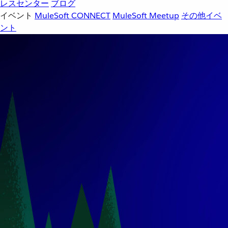
レスセンター
ブログ
イベント
MuleSoft CONNECT
MuleSoft Meetup
その他イベ
ント