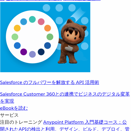
Salesforce のフルパワーを解放する API 活用術
Salesforce Customer 360との連携でビジネスのデジタル変革
を実現
eBookを読む
サービス
注目のトレーニング
Anypoint Platform 入門
基礎コース：公
開されたAPIの検出と利用、デザイン、ビルド、デプロイ、管