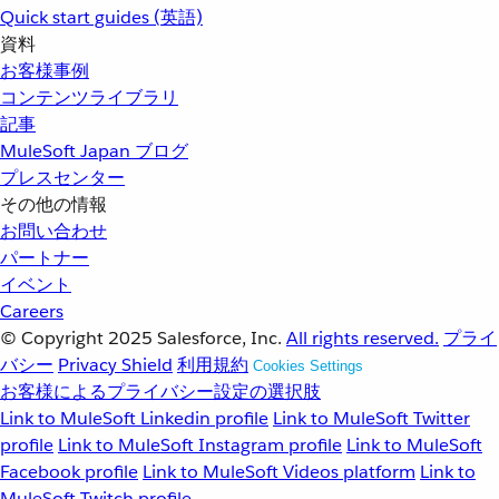
Quick start guides (英語)
資料
お客様事例
コンテンツライブラリ
記事
MuleSoft Japan ブログ
プレスセンター
その他の情報
お問い合わせ
パートナー
イベント
Careers
© Copyright 2025
Salesforce, Inc.
All rights reserved.
プライ
バシー
Privacy Shield
利用規約
Cookies Settings
お客様によるプライバシー設定の選択肢
Link to MuleSoft Linkedin profile
Link to MuleSoft Twitter
profile
Link to MuleSoft Instagram profile
Link to MuleSoft
Facebook profile
Link to MuleSoft Videos platform
Link to
MuleSoft Twitch profile