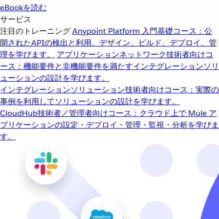
eBookを読む
サービス
注目のトレーニング
Anypoint Platform 入門
基礎コース：公
開されたAPIの検出と利用、デザイン、ビルド、デプロイ、管
理を学びます。
アプリケーションネットワーク
技術者向けコ
ース：機能要件と非機能要件を満たすインテグレーションソリ
ューションの設計を学びます。
インテグレーションソリューション
技術者向けコース：実際の
事例を利用してソリューションの設計を学びます。
CloudHub
技術者／管理者向けコース：クラウド上で Mule ア
プリケーションの設定・デプロイ・管理・監視・分析を学びま
す。