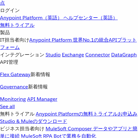
点
ログイン
Anypoint Platform（英語）
ヘルプセンター（英語）
無料トライアル
製品
IT担当者向け
Anypoint Platform
世界No.1の統合APIプラット
フォーム
インテグレーション
Studio
Exchange
Connector
DataGraph
API管理
Flex Gateway
新着情報
Governance
新着情報
Monitoring
API Manager
See all
無料トライアル
Anypoint Platformの無料トライアルお申込み
Studio & Muleのダウンロード
ビジネス担当者向け
MuleSoft Composer
データやアプリと簡
単に接続
MuleSoft RPA
Botで業務を自動化