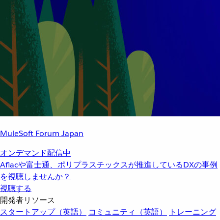
MuleSoft Forum Japan
オンデマンド配信中
Aflacや富士通、ポリプラスチックスが推進しているDXの事例
を視聴しませんか？
視聴する
開発者リソース
スタートアップ（英語）
コミュニティ（英語）
トレーニング