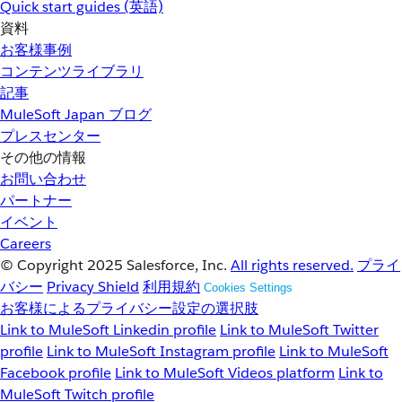
Quick start guides (英語)
資料
お客様事例
コンテンツライブラリ
記事
MuleSoft Japan ブログ
プレスセンター
その他の情報
お問い合わせ
パートナー
イベント
Careers
© Copyright 2025
Salesforce, Inc.
All rights reserved.
プライ
バシー
Privacy Shield
利用規約
Cookies Settings
お客様によるプライバシー設定の選択肢
Link to MuleSoft Linkedin profile
Link to MuleSoft Twitter
profile
Link to MuleSoft Instagram profile
Link to MuleSoft
Facebook profile
Link to MuleSoft Videos platform
Link to
MuleSoft Twitch profile