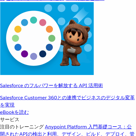
Salesforce のフルパワーを解放する API 活用術
Salesforce Customer 360との連携でビジネスのデジタル変革
を実現
eBookを読む
サービス
注目のトレーニング
Anypoint Platform 入門
基礎コース：公
開されたAPIの検出と利用、デザイン、ビルド、デプロイ、管