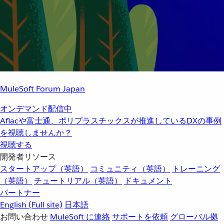
MuleSoft Forum Japan
オンデマンド配信中
Aflacや富士通、ポリプラスチックスが推進しているDXの事例
を視聴しませんか？
視聴する
開発者リソース
スタートアップ（英語）
コミュニティ（英語）
トレーニング
（英語）
チュートリアル（英語）
ドキュメント
パートナー
English
(Full site)
日本語
お問い合わせ
MuleSoft に連絡
サポートを依頼
グローバル拠