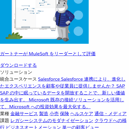
ガートナーが MuleSoft をリーダーとして評価
ダウンロードする
ソリューション
統合ユースケース
Salesforce
Salesforce 連携により、進化し
たエクスペリエンスを顧客や従業員に提供しませんか？
SAP
SAP の中に眠っているデータを開放することで、新しい価値
を生み出す。
Microsoft
既存の接続ソリューションを活用し
て、Microsoft への投資効果を最大化する。
業種
金融サービス
製造
小売
保険
ヘルスケア
通信・メディア
課題
レガシーシステムのモダナイゼーション
クラウドへの移
行
ビジネスオートメーション
単一の顧客ビュー