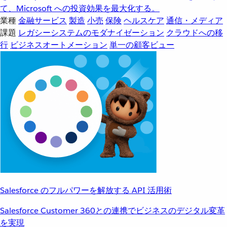
て、Microsoft への投資効果を最大化する。
業種
金融サービス
製造
小売
保険
ヘルスケア
通信・メディア
課題
レガシーシステムのモダナイゼーション
クラウドへの移
行
ビジネスオートメーション
単一の顧客ビュー
Salesforce のフルパワーを解放する API 活用術
Salesforce Customer 360との連携でビジネスのデジタル変革
を実現