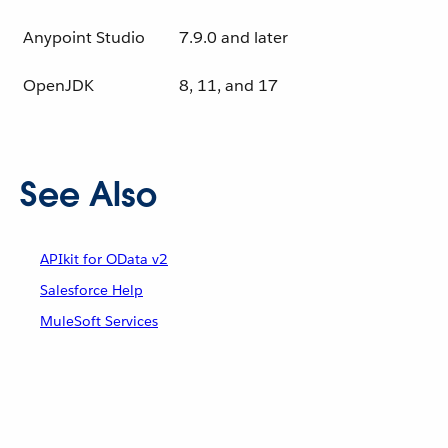
Anypoint Studio
7.9.0 and later
OpenJDK
8, 11, and 17
See Also
APIkit for OData v2
Salesforce Help
MuleSoft Services