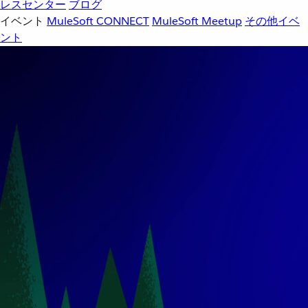
レスセンター
ブログ
イベント
MuleSoft CONNECT
MuleSoft Meetup
その他イベ
ント