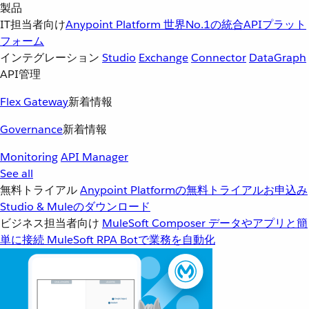
製品
IT担当者向け
Anypoint Platform
世界No.1の統合APIプラット
フォーム
インテグレーション
Studio
Exchange
Connector
DataGraph
API管理
Flex Gateway
新着情報
Governance
新着情報
Monitoring
API Manager
See all
無料トライアル
Anypoint Platformの無料トライアルお申込み
Studio & Muleのダウンロード
ビジネス担当者向け
MuleSoft Composer
データやアプリと簡
単に接続
MuleSoft RPA
Botで業務を自動化