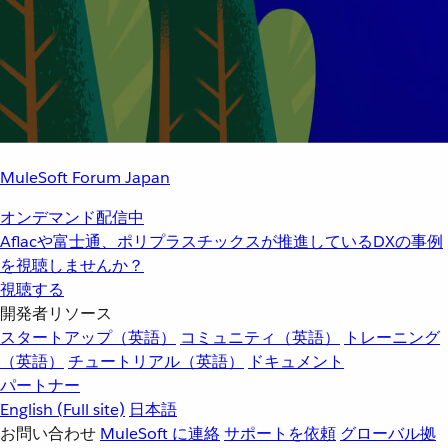
MuleSoft Forum Japan
オンデマンド配信中
Aflacや富士通、ポリプラスチックスが推進しているDXの事例
を視聴しませんか？
視聴する
開発者リソース
スタートアップ（英語）
コミュニティ（英語）
トレーニング
（英語）
チュートリアル（英語）
ドキュメント
パートナー
English
(Full site)
日本語
お問い合わせ
MuleSoft に連絡
サポートを依頼
グローバル拠