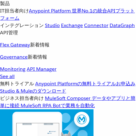
製品
IT担当者向け
Anypoint Platform
世界No.1の統合APIプラット
フォーム
インテグレーション
Studio
Exchange
Connector
DataGraph
API管理
Flex Gateway
新着情報
Governance
新着情報
Monitoring
API Manager
See all
無料トライアル
Anypoint Platformの無料トライアルお申込み
Studio & Muleのダウンロード
ビジネス担当者向け
MuleSoft Composer
データやアプリと簡
単に接続
MuleSoft RPA
Botで業務を自動化