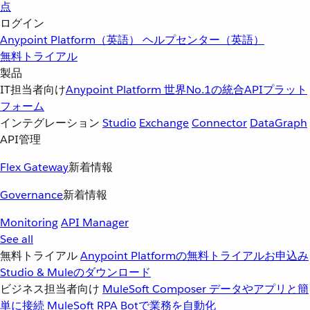
点
ログイン
Anypoint Platform（英語）
ヘルプセンター（英語）
無料トライアル
製品
IT担当者向け
Anypoint Platform
世界No.1の統合APIプラット
フォーム
インテグレーション
Studio
Exchange
Connector
DataGraph
API管理
Flex Gateway
新着情報
Governance
新着情報
Monitoring
API Manager
See all
無料トライアル
Anypoint Platformの無料トライアルお申込み
Studio & Muleのダウンロード
ビジネス担当者向け
MuleSoft Composer
データやアプリと簡
単に接続
MuleSoft RPA
Botで業務を自動化