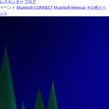
レスセンター
ブログ
イベント
MuleSoft CONNECT
MuleSoft Meetup
その他イベ
ント