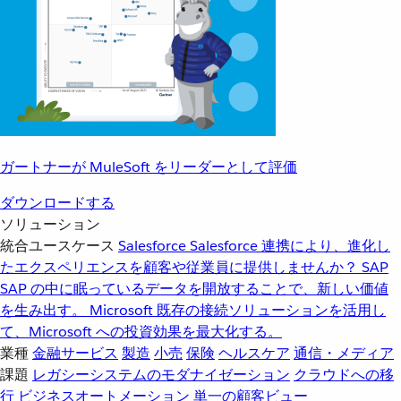
ガートナーが MuleSoft をリーダーとして評価
ダウンロードする
ソリューション
統合ユースケース
Salesforce
Salesforce 連携により、進化し
たエクスペリエンスを顧客や従業員に提供しませんか？
SAP
SAP の中に眠っているデータを開放することで、新しい価値
を生み出す。
Microsoft
既存の接続ソリューションを活用し
て、Microsoft への投資効果を最大化する。
業種
金融サービス
製造
小売
保険
ヘルスケア
通信・メディア
課題
レガシーシステムのモダナイゼーション
クラウドへの移
行
ビジネスオートメーション
単一の顧客ビュー