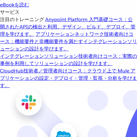
eBookを読む
サービス
注目のトレーニング
Anypoint Platform 入門
基礎コース：公
開されたAPIの検出と利用、デザイン、ビルド、デプロイ、管
理を学びます。
アプリケーションネットワーク
技術者向けコ
ース：機能要件と非機能要件を満たすインテグレーションソリ
ューションの設計を学びます。
インテグレーションソリューション
技術者向けコース：実際の
事例を利用してソリューションの設計を学びます。
CloudHub
技術者／管理者向けコース：クラウド上で Mule ア
プリケーションの設定・デプロイ・管理・監視・分析を学びま
す。