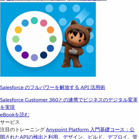
Salesforce のフルパワーを解放する API 活用術
Salesforce Customer 360との連携でビジネスのデジタル変革
を実現
eBookを読む
サービス
注目のトレーニング
Anypoint Platform 入門
基礎コース：公
開されたAPIの検出と利用、デザイン、ビルド、デプロイ、管