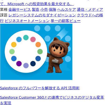
て、Microsoft への投資効果を最大化する。
業種
金融サービス
製造
小売
保険
ヘルスケア
通信・メディア
課題
レガシーシステムのモダナイゼーション
クラウドへの移
行
ビジネスオートメーション
単一の顧客ビュー
Salesforce のフルパワーを解放する API 活用術
Salesforce Customer 360との連携でビジネスのデジタル変革
を実現