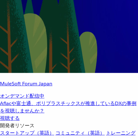
MuleSoft Forum Japan
オンデマンド配信中
Aflacや富士通、ポリプラスチックスが推進しているDXの事例
を視聴しませんか？
視聴する
開発者リソース
スタートアップ（英語）
コミュニティ（英語）
トレーニング