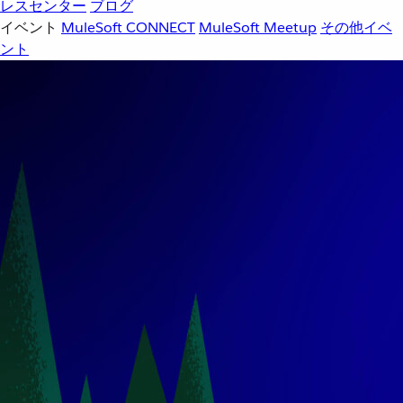
レスセンター
ブログ
イベント
MuleSoft CONNECT
MuleSoft Meetup
その他イベ
ント