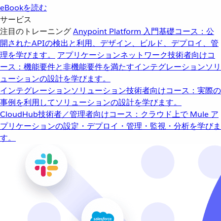
eBookを読む
サービス
注目のトレーニング
Anypoint Platform 入門
基礎コース：公
開されたAPIの検出と利用、デザイン、ビルド、デプロイ、管
理を学びます。
アプリケーションネットワーク
技術者向けコ
ース：機能要件と非機能要件を満たすインテグレーションソリ
ューションの設計を学びます。
インテグレーションソリューション
技術者向けコース：実際の
事例を利用してソリューションの設計を学びます。
CloudHub
技術者／管理者向けコース：クラウド上で Mule ア
プリケーションの設定・デプロイ・管理・監視・分析を学びま
す。