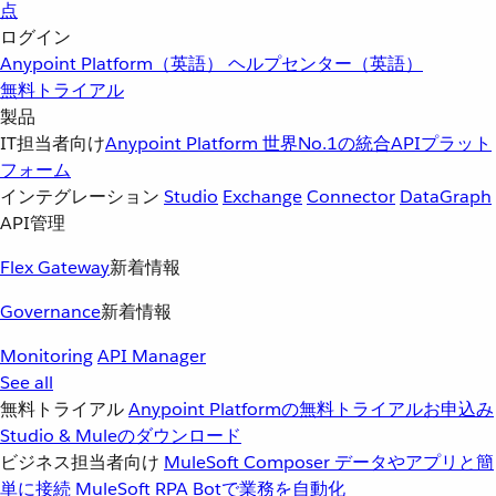
点
ログイン
Anypoint Platform（英語）
ヘルプセンター（英語）
無料トライアル
製品
IT担当者向け
Anypoint Platform
世界No.1の統合APIプラット
フォーム
インテグレーション
Studio
Exchange
Connector
DataGraph
API管理
Flex Gateway
新着情報
Governance
新着情報
Monitoring
API Manager
See all
無料トライアル
Anypoint Platformの無料トライアルお申込み
Studio & Muleのダウンロード
ビジネス担当者向け
MuleSoft Composer
データやアプリと簡
単に接続
MuleSoft RPA
Botで業務を自動化