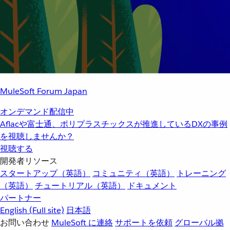
MuleSoft Forum Japan
オンデマンド配信中
Aflacや富士通、ポリプラスチックスが推進しているDXの事例
を視聴しませんか？
視聴する
開発者リソース
スタートアップ（英語）
コミュニティ（英語）
トレーニング
（英語）
チュートリアル（英語）
ドキュメント
パートナー
English
(Full site)
日本語
お問い合わせ
MuleSoft に連絡
サポートを依頼
グローバル拠