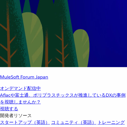
MuleSoft Forum Japan
オンデマンド配信中
Aflacや富士通、ポリプラスチックスが推進しているDXの事例
を視聴しませんか？
視聴する
開発者リソース
スタートアップ（英語）
コミュニティ（英語）
トレーニング