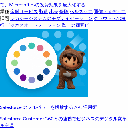
て、Microsoft への投資効果を最大化する。
業種
金融サービス
製造
小売
保険
ヘルスケア
通信・メディア
課題
レガシーシステムのモダナイゼーション
クラウドへの移
行
ビジネスオートメーション
単一の顧客ビュー
Salesforce のフルパワーを解放する API 活用術
Salesforce Customer 360との連携でビジネスのデジタル変革
を実現