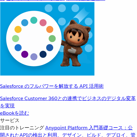
Salesforce のフルパワーを解放する API 活用術
Salesforce Customer 360との連携でビジネスのデジタル変革
を実現
eBookを読む
サービス
注目のトレーニング
Anypoint Platform 入門
基礎コース：公
開されたAPIの検出と利用、デザイン、ビルド、デプロイ、管