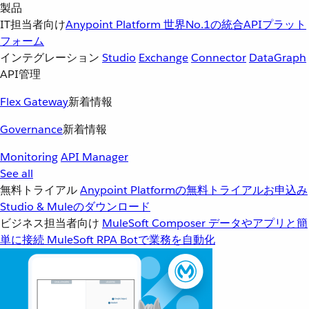
製品
IT担当者向け
Anypoint Platform
世界No.1の統合APIプラット
フォーム
インテグレーション
Studio
Exchange
Connector
DataGraph
API管理
Flex Gateway
新着情報
Governance
新着情報
Monitoring
API Manager
See all
無料トライアル
Anypoint Platformの無料トライアルお申込み
Studio & Muleのダウンロード
ビジネス担当者向け
MuleSoft Composer
データやアプリと簡
単に接続
MuleSoft RPA
Botで業務を自動化