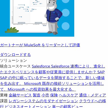
ガートナーが MuleSoft をリーダーとして評価
ダウンロードする
ソリューション
統合ユースケース
Salesforce
Salesforce 連携により、進化し
たエクスペリエンスを顧客や従業員に提供しませんか？
SAP
SAP の中に眠っているデータを開放することで、新しい価値
を生み出す。
Microsoft
既存の接続ソリューションを活用し
て、Microsoft への投資効果を最大化する。
業種
金融サービス
製造
小売
保険
ヘルスケア
通信・メディア
課題
レガシーシステムのモダナイゼーション
クラウドへの移
行
ビジネスオートメーション
単一の顧客ビュー