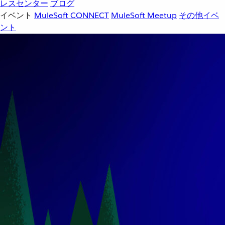
レスセンター
ブログ
イベント
MuleSoft CONNECT
MuleSoft Meetup
その他イベ
ント