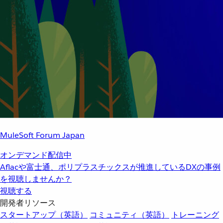
MuleSoft Forum Japan
オンデマンド配信中
Aflacや富士通、ポリプラスチックスが推進しているDXの事例
を視聴しませんか？
視聴する
開発者リソース
スタートアップ（英語）
コミュニティ（英語）
トレーニング