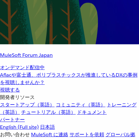
MuleSoft Forum Japan
オンデマンド配信中
Aflacや富士通、ポリプラスチックスが推進しているDXの事例
を視聴しませんか？
視聴する
開発者リソース
スタートアップ（英語）
コミュニティ（英語）
トレーニング
（英語）
チュートリアル（英語）
ドキュメント
パートナー
English
(Full site)
日本語
お問い合わせ
MuleSoft に連絡
サポートを依頼
グローバル拠