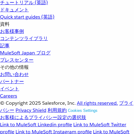
チュートリアル (英語)
ドキュメント
Quick start guides (英語)
資料
お客様事例
コンテンツライブラリ
記事
MuleSoft Japan ブログ
プレスセンター
その他の情報
お問い合わせ
パートナー
イベント
Careers
© Copyright 2025
Salesforce, Inc.
All rights reserved.
プライ
バシー
Privacy Shield
利用規約
Cookies Settings
お客様によるプライバシー設定の選択肢
Link to MuleSoft Linkedin profile
Link to MuleSoft Twitter
profile
Link to MuleSoft Instagram profile
Link to MuleSoft