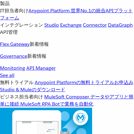
製品
IT担当者向け
Anypoint Platform
世界No.1の統合APIプラット
フォーム
インテグレーション
Studio
Exchange
Connector
DataGraph
API管理
Flex Gateway
新着情報
Governance
新着情報
Monitoring
API Manager
See all
無料トライアル
Anypoint Platformの無料トライアルお申込み
Studio & Muleのダウンロード
ビジネス担当者向け
MuleSoft Composer
データやアプリと簡
単に接続
MuleSoft RPA
Botで業務を自動化