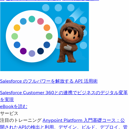
Salesforce のフルパワーを解放する API 活用術
Salesforce Customer 360との連携でビジネスのデジタル変革
を実現
eBookを読む
サービス
注目のトレーニング
Anypoint Platform 入門
基礎コース：公
開されたAPIの検出と利用、デザイン、ビルド、デプロイ、管