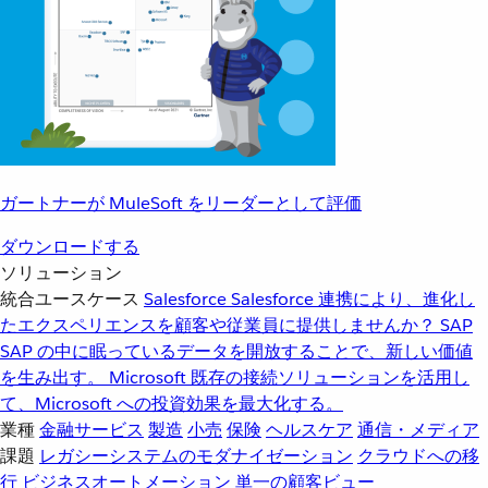
ガートナーが MuleSoft をリーダーとして評価
ダウンロードする
ソリューション
統合ユースケース
Salesforce
Salesforce 連携により、進化し
たエクスペリエンスを顧客や従業員に提供しませんか？
SAP
SAP の中に眠っているデータを開放することで、新しい価値
を生み出す。
Microsoft
既存の接続ソリューションを活用し
て、Microsoft への投資効果を最大化する。
業種
金融サービス
製造
小売
保険
ヘルスケア
通信・メディア
課題
レガシーシステムのモダナイゼーション
クラウドへの移
行
ビジネスオートメーション
単一の顧客ビュー