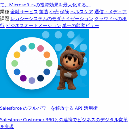
て、Microsoft への投資効果を最大化する。
業種
金融サービス
製造
小売
保険
ヘルスケア
通信・メディア
課題
レガシーシステムのモダナイゼーション
クラウドへの移
行
ビジネスオートメーション
単一の顧客ビュー
Salesforce のフルパワーを解放する API 活用術
Salesforce Customer 360との連携でビジネスのデジタル変革
を実現