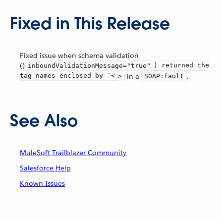
Fixed in This Release
Fixed issue when schema validation
()
) returned the
inboundValidationMessage="true"
tag names enclosed by `<
in a
.
>
SOAP:fault
See Also
MuleSoft Trailblazer Community
Salesforce Help
Known Issues