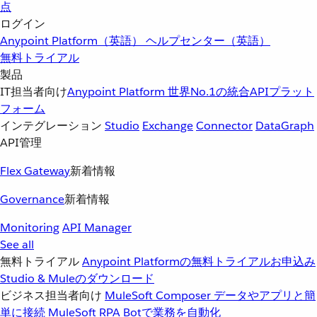
点
ログイン
Anypoint Platform（英語）
ヘルプセンター（英語）
無料トライアル
製品
IT担当者向け
Anypoint Platform
世界No.1の統合APIプラット
フォーム
インテグレーション
Studio
Exchange
Connector
DataGraph
API管理
Flex Gateway
新着情報
Governance
新着情報
Monitoring
API Manager
See all
無料トライアル
Anypoint Platformの無料トライアルお申込み
Studio & Muleのダウンロード
ビジネス担当者向け
MuleSoft Composer
データやアプリと簡
単に接続
MuleSoft RPA
Botで業務を自動化