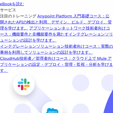
eBookを読む
サービス
注目のトレーニング
Anypoint Platform 入門
基礎コース：公
開されたAPIの検出と利用、デザイン、ビルド、デプロイ、管
理を学びます。
アプリケーションネットワーク
技術者向けコ
ース：機能要件と非機能要件を満たすインテグレーションソリ
ューションの設計を学びます。
インテグレーションソリューション
技術者向けコース：実際の
事例を利用してソリューションの設計を学びます。
CloudHub
技術者／管理者向けコース：クラウド上で Mule ア
プリケーションの設定・デプロイ・管理・監視・分析を学びま
す。