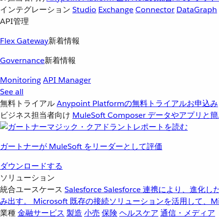
インテグレーション
Studio
Exchange
Connector
DataGraph
API管理
Flex Gateway
新着情報
Governance
新着情報
Monitoring
API Manager
See all
無料トライアル
Anypoint Platformの無料トライアルお申込み
ビジネス担当者向け
MuleSoft Composer
データやアプリと簡
ガートナーが MuleSoft をリーダーとして評価
ダウンロードする
ソリューション
統合ユースケース
Salesforce
Salesforce 連携により、
み出す。
Microsoft
既存の接続ソリューションを活用して、Mic
業種
金融サービス
製造
小売
保険
ヘルスケア
通信・メディア