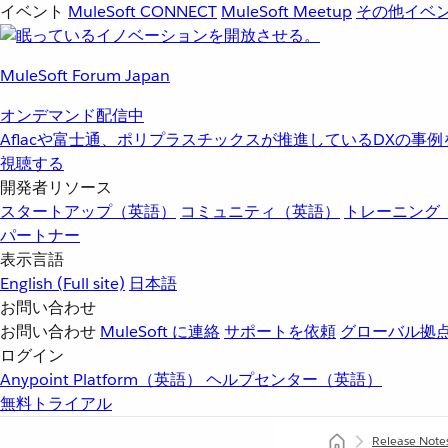
イベント
MuleSoft CONNECT
MuleSoft Meetup
その他イベ
MuleSoft Forum Japan
オンデマンド配信中
Aflacや富士通、ポリプラスチックスが推進しているDXの事
視聴する
開発者リソース
スタートアップ（英語）
コミュニティ（英語）
トレーニング
パートナー
表示言語
English
(Full site)
日本語
お問い合わせ
お問い合わせ
MuleSoft に連絡
サポートを依頼
グローバル拠
ログイン
Anypoint Platform（英語）
ヘルプセンター（英語）
無料トライアル
Release Note