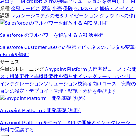
み出す。
Microsoft
既存の接続ソリューションを活用して、Mic
業種
金融サービス
製造
小売
保険
ヘルスケア
通信・メディア
課題
レガシーシステムのモダナイゼーション
クラウドへの移
Salesforce のフルパワーを解放する API 活用術
Salesforce Customer 360との連携でビジネスのデジタル変
eBookを読む
サービス
注目のトレーニング
Anypoint Platform 入門
基礎コース：公開
ス：機能要件と非機能要件を満たすインテグレーションソリュ
インテグレーションソリューション
技術者向けコース：実際の
ョンの設定・デプロイ・管理・監視・分析を学びます。
Anypoint Platform：開発基礎 (無料)
Anypoint Platform を使って、API の開発とインテグ
無料で受講する