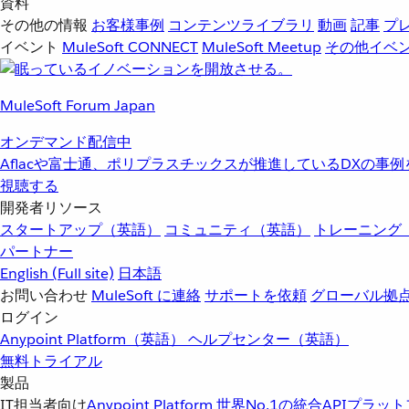
資料
その他の情報
お客様事例
コンテンツライブラリ
動画
記事
プ
イベント
MuleSoft CONNECT
MuleSoft Meetup
その他イベ
MuleSoft Forum Japan
オンデマンド配信中
Aflacや富士通、ポリプラスチックスが推進しているDXの事
視聴する
開発者リソース
スタートアップ（英語）
コミュニティ（英語）
トレーニング
パートナー
English
(Full site)
日本語
お問い合わせ
MuleSoft に連絡
サポートを依頼
グローバル拠
ログイン
Anypoint Platform（英語）
ヘルプセンター（英語）
無料トライアル
製品
IT担当者向け
Anypoint Platform
世界No.1の統合APIプラッ