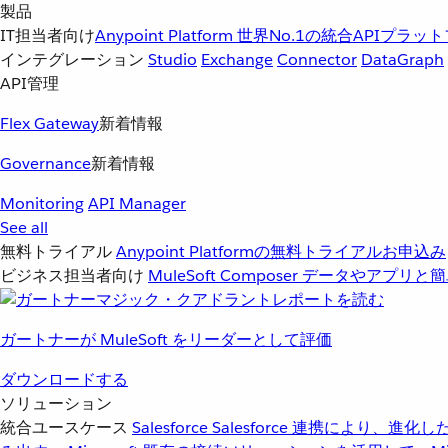
製品
IT担当者向け
Anypoint Platform
世界No.1の統合APIプラッ
インテグレーション
Studio
Exchange
Connector
DataGraph
API管理
Flex Gateway
新着情報
Governance
新着情報
Monitoring
API Manager
See all
無料トライアル
Anypoint Platformの無料トライアルお申込み
ビジネス担当者向け
MuleSoft Composer
データやアプリと簡
ガートナーが MuleSoft をリーダーとして評価
ダウンロードする
ソリューション
統合ユースケース
Salesforce
Salesforce 連携により、