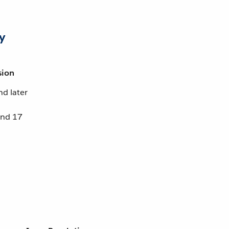
y
sion
nd later
and 17