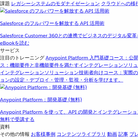
課題
レガシーシステムのモダナイゼーション
クラウドへの移
Salesforce のフルパワーを解放する API 活用術
Salesforce Customer 360との連携でビジネスのデジタル変
eBookを読む
サービス
注目のトレーニング
Anypoint Platform 入門
基礎コース：公開
ス：機能要件と非機能要件を満たすインテグレーションソリュ
インテグレーションソリューション
技術者向けコース：実際の
ョンの設定・デプロイ・管理・監視・分析を学びます。
Anypoint Platform：開発基礎 (無料)
Anypoint Platform を使って、API の開発とインテグ
無料で受講する
資料
その他の情報
お客様事例
コンテンツライブラリ
動画
記事
プ