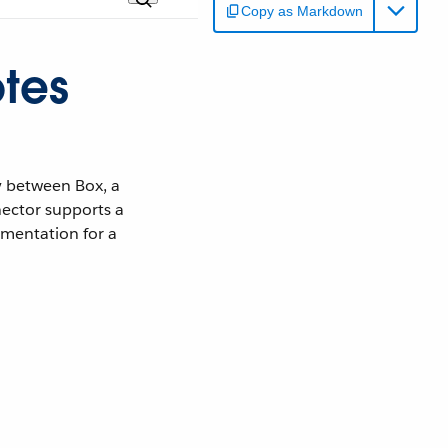
Copy as Markdown
tes
y between Box, a
ector supports a
umentation for a