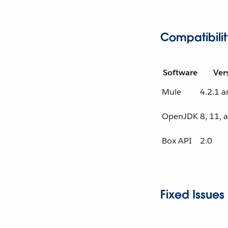
Compatibilit
Software
Ver
Mule
4.2.1 a
OpenJDK
8, 11, 
Box API
2.0
Fixed Issues