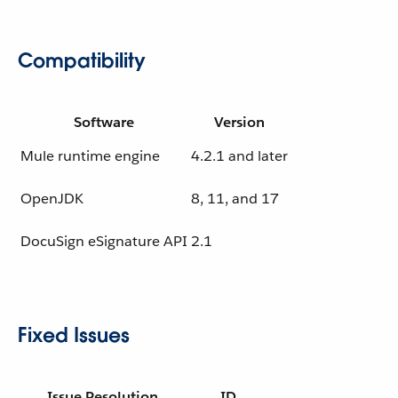
Compatibility
Software
Version
Mule runtime engine
4.2.1 and later
OpenJDK
8, 11, and 17
DocuSign eSignature API
2.1
Fixed Issues
Issue Resolution
ID