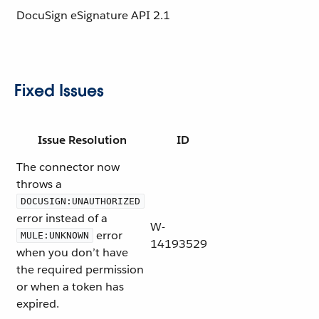
DocuSign eSignature API
2.1
Fixed Issues
Issue Resolution
ID
The connector now
throws a
DOCUSIGN:UNAUTHORIZED
error instead of a
W-
error
MULE:UNKNOWN
14193529
when you don’t have
the required permission
or when a token has
expired.