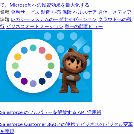
て、Microsoft への投資効果を最大化する。
業種
金融サービス
製造
小売
保険
ヘルスケア
通信・メディア
課題
レガシーシステムのモダナイゼーション
クラウドへの移
行
ビジネスオートメーション
単一の顧客ビュー
Salesforce のフルパワーを解放する API 活用術
Salesforce Customer 360との連携でビジネスのデジタル変革
を実現