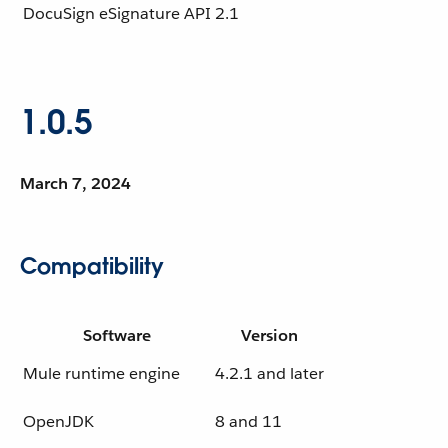
DocuSign eSignature API
2.1
1.0.5
March 7, 2024
Compatibility
Software
Version
Mule runtime engine
4.2.1 and later
OpenJDK
8 and 11