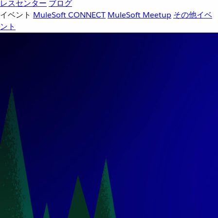
レスセンター
ブログ
イベント
MuleSoft CONNECT
MuleSoft Meetup
その他イベ
ント