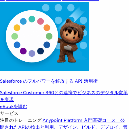
Salesforce のフルパワーを解放する API 活用術
Salesforce Customer 360との連携でビジネスのデジタル変革
を実現
eBookを読む
サービス
注目のトレーニング
Anypoint Platform 入門
基礎コース：公
開されたAPIの検出と利用、デザイン、ビルド、デプロイ、管