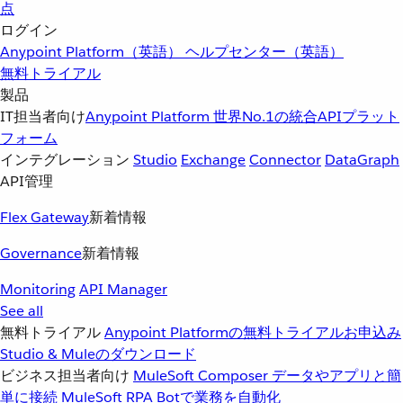
点
ログイン
Anypoint Platform（英語）
ヘルプセンター（英語）
無料トライアル
製品
IT担当者向け
Anypoint Platform
世界No.1の統合APIプラット
フォーム
インテグレーション
Studio
Exchange
Connector
DataGraph
API管理
Flex Gateway
新着情報
Governance
新着情報
Monitoring
API Manager
See all
無料トライアル
Anypoint Platformの無料トライアルお申込み
Studio & Muleのダウンロード
ビジネス担当者向け
MuleSoft Composer
データやアプリと簡
単に接続
MuleSoft RPA
Botで業務を自動化