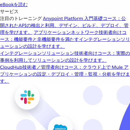
eBookを読む
サービス
注目のトレーニング
Anypoint Platform 入門
基礎コース：公
開されたAPIの検出と利用、デザイン、ビルド、デプロイ、管
理を学びます。
アプリケーションネットワーク
技術者向けコ
ース：機能要件と非機能要件を満たすインテグレーションソリ
ューションの設計を学びます。
インテグレーションソリューション
技術者向けコース：実際の
事例を利用してソリューションの設計を学びます。
CloudHub
技術者／管理者向けコース：クラウド上で Mule ア
プリケーションの設定・デプロイ・管理・監視・分析を学びま
す。