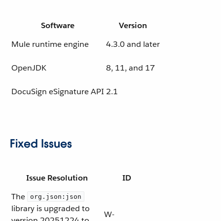
Software
Version
Mule runtime engine
4.3.0 and later
OpenJDK
8, 11, and 17
DocuSign eSignature API
2.1
Fixed Issues
Issue Resolution
ID
The
org.json:json
library is upgraded to
W-
version 20251224 to