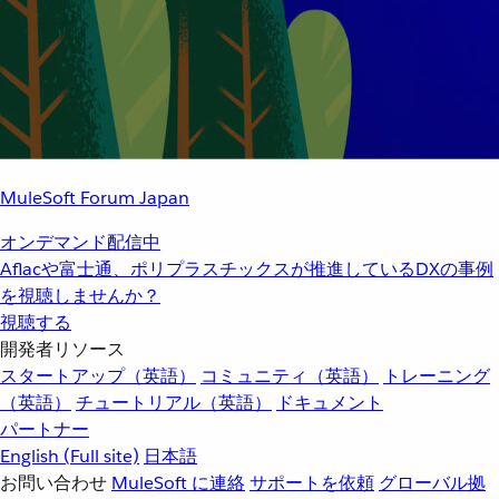
MuleSoft Forum Japan
オンデマンド配信中
Aflacや富士通、ポリプラスチックスが推進しているDXの事例
を視聴しませんか？
視聴する
開発者リソース
スタートアップ（英語）
コミュニティ（英語）
トレーニング
（英語）
チュートリアル（英語）
ドキュメント
パートナー
English
(Full site)
日本語
お問い合わせ
MuleSoft に連絡
サポートを依頼
グローバル拠