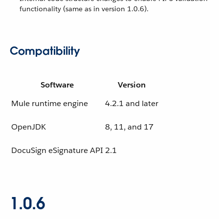
functionality (same as in version 1.0.6).
Compatibility
Software
Version
Mule runtime engine
4.2.1 and later
OpenJDK
8, 11, and 17
DocuSign eSignature API
2.1
1.0.6