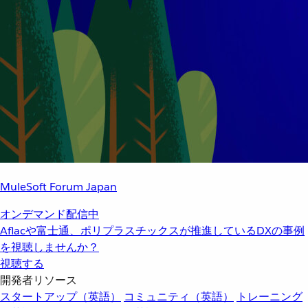
MuleSoft Forum Japan
オンデマンド配信中
Aflacや富士通、ポリプラスチックスが推進しているDXの事例
を視聴しませんか？
視聴する
開発者リソース
スタートアップ（英語）
コミュニティ（英語）
トレーニング