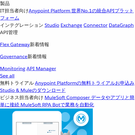
製品
IT担当者向け
Anypoint Platform
世界No.1の統合APIプラット
フォーム
インテグレーション
Studio
Exchange
Connector
DataGraph
API管理
Flex Gateway
新着情報
Governance
新着情報
Monitoring
API Manager
See all
無料トライアル
Anypoint Platformの無料トライアルお申込み
Studio & Muleのダウンロード
ビジネス担当者向け
MuleSoft Composer
データやアプリと簡
単に接続
MuleSoft RPA
Botで業務を自動化