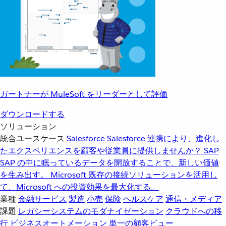
ガートナーが MuleSoft をリーダーとして評価
ダウンロードする
ソリューション
統合ユースケース
Salesforce
Salesforce 連携により、進化し
たエクスペリエンスを顧客や従業員に提供しませんか？
SAP
SAP の中に眠っているデータを開放することで、新しい価値
を生み出す。
Microsoft
既存の接続ソリューションを活用し
て、Microsoft への投資効果を最大化する。
業種
金融サービス
製造
小売
保険
ヘルスケア
通信・メディア
課題
レガシーシステムのモダナイゼーション
クラウドへの移
行
ビジネスオートメーション
単一の顧客ビュー