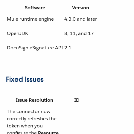
Software
Version
Mule runtime engine
4.3.0 and later
OpenJDK
8, 11, and 17
DocuSign eSignature API
2.1
Fixed Issues
Issue Resolution
ID
The connector now
correctly refreshes the
token when you
configure the
Resource