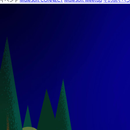
イベント
MuleSoft CONNECT
MuleSoft Meetup
その他イベ