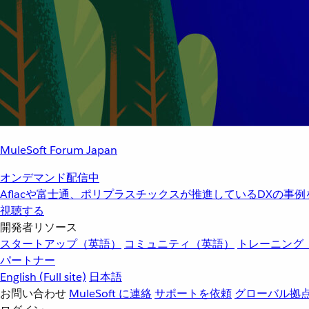
MuleSoft Forum Japan
オンデマンド配信中
Aflacや富士通、ポリプラスチックスが推進しているDXの事
視聴する
開発者リソース
スタートアップ（英語）
コミュニティ（英語）
トレーニング
パートナー
English
(Full site)
日本語
お問い合わせ
MuleSoft に連絡
サポートを依頼
グローバル拠