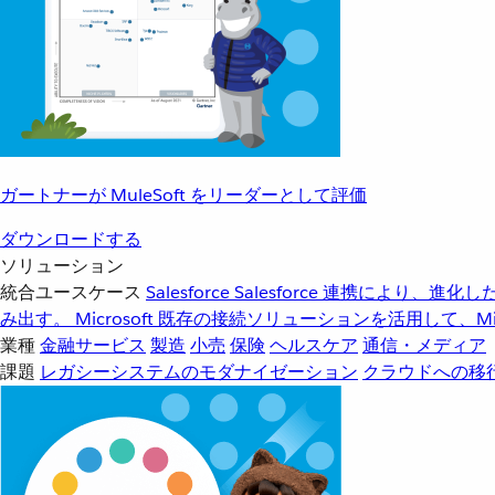
ガートナーが MuleSoft をリーダーとして評価
ダウンロードする
ソリューション
統合ユースケース
Salesforce
Salesforce 連携により、
み出す。
Microsoft
既存の接続ソリューションを活用して、Mic
業種
金融サービス
製造
小売
保険
ヘルスケア
通信・メディア
課題
レガシーシステムのモダナイゼーション
クラウドへの移