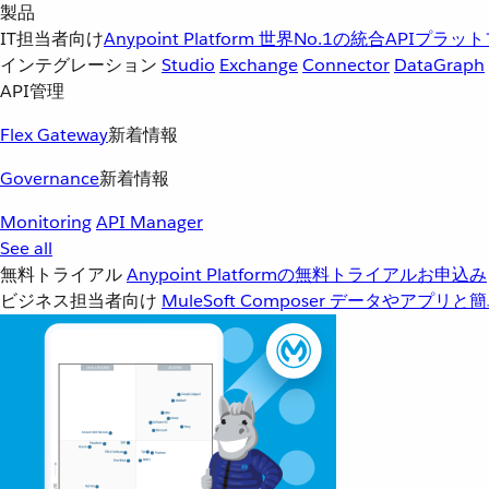
製品
IT担当者向け
Anypoint Platform
世界No.1の統合APIプラッ
インテグレーション
Studio
Exchange
Connector
DataGraph
API管理
Flex Gateway
新着情報
Governance
新着情報
Monitoring
API Manager
See all
無料トライアル
Anypoint Platformの無料トライアルお申込み
ビジネス担当者向け
MuleSoft Composer
データやアプリと簡