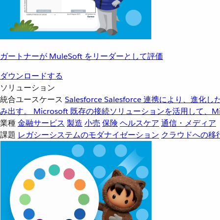
ガートナーが MuleSoft をリーダーとして評価
ダウンロードする
ソリューション
統合ユースケース
Salesforce
Salesforce 連携により、
み出す。
Microsoft
既存の接続ソリューションを活用して、Mic
業種
金融サービス
製造
小売
保険
ヘルスケア
通信・メディア
課題
レガシーシステムのモダナイゼーション
クラウドへの移