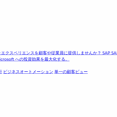
進化したエクスペリエンスを顧客や従業員に提供しませんか？
SAP
S
rosoft への投資効果を最大化する。
行
ビジネスオートメーション
単一の顧客ビュー