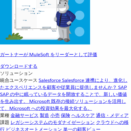
ガートナーが MuleSoft をリーダーとして評価
ダウンロードする
ソリューション
統合ユースケース
Salesforce
Salesforce 連携により、進化し
たエクスペリエンスを顧客や従業員に提供しませんか？
SAP
SAP の中に眠っているデータを開放することで、新しい価値
を生み出す。
Microsoft
既存の接続ソリューションを活用し
て、Microsoft への投資効果を最大化する。
業種
金融サービス
製造
小売
保険
ヘルスケア
通信・メディア
課題
レガシーシステムのモダナイゼーション
クラウドへの移
行
ビジネスオートメーション
単一の顧客ビュー