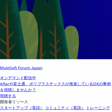
MuleSoft Forum Japan
オンデマンド配信中
Aflacや富士通、ポリプラスチックスが推進しているDXの事例
を視聴しませんか？
視聴する
開発者リソース
スタートアップ（英語）
コミュニティ（英語）
トレーニング