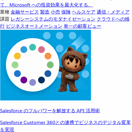
て、Microsoft への投資効果を最大化する。
業種
金融サービス
製造
小売
保険
ヘルスケア
通信・メディア
課題
レガシーシステムのモダナイゼーション
クラウドへの移
行
ビジネスオートメーション
単一の顧客ビュー
Salesforce のフルパワーを解放する API 活用術
Salesforce Customer 360との連携でビジネスのデジタル変革
を実現