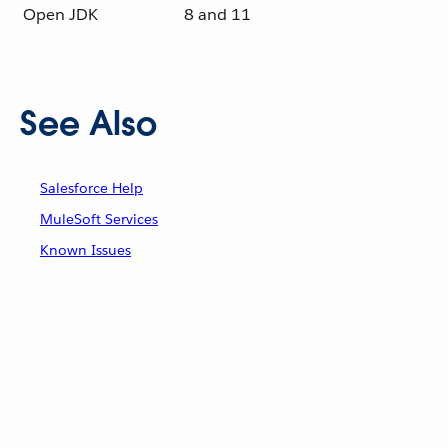
Open JDK
8 and 11
See Also
Salesforce Help
MuleSoft Services
Known Issues