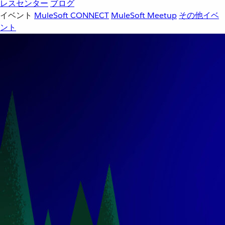
レスセンター
ブログ
イベント
MuleSoft CONNECT
MuleSoft Meetup
その他イベ
ント