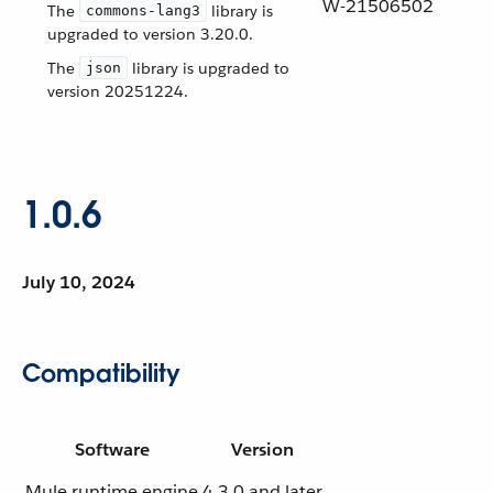
W-21506502
The
library is
commons-lang3
upgraded to version 3.20.0.
The
library is upgraded to
json
version 20251224.
1.0.6
July 10, 2024
Compatibility
Software
Version
Mule runtime engine
4.3.0 and later