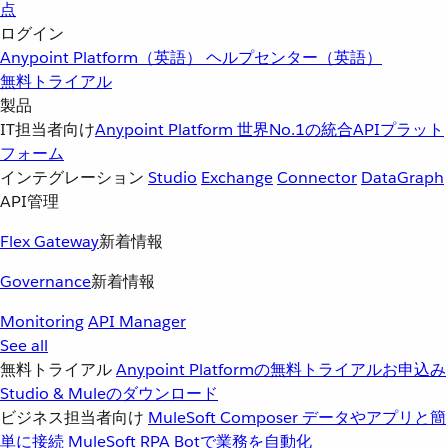
点
ログイン
Anypoint Platform（英語）
ヘルプセンター（英語）
無料トライアル
製品
IT担当者向け
Anypoint Platform
世界No.1の統合APIプラット
フォーム
インテグレーション
Studio
Exchange
Connector
DataGraph
API管理
Flex Gateway
新着情報
Governance
新着情報
Monitoring
API Manager
See all
無料トライアル
Anypoint Platformの無料トライアルお申込み
Studio & Muleのダウンロード
ビジネス担当者向け
MuleSoft Composer
データやアプリと簡
単に接続
MuleSoft RPA
Botで業務を自動化