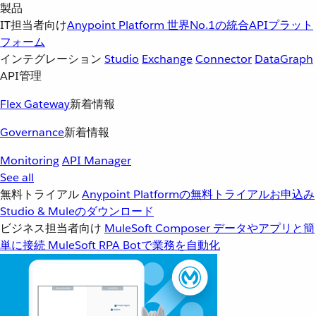
製品
IT担当者向け
Anypoint Platform
世界No.1の統合APIプラット
フォーム
インテグレーション
Studio
Exchange
Connector
DataGraph
API管理
Flex Gateway
新着情報
Governance
新着情報
Monitoring
API Manager
See all
無料トライアル
Anypoint Platformの無料トライアルお申込み
Studio & Muleのダウンロード
ビジネス担当者向け
MuleSoft Composer
データやアプリと簡
単に接続
MuleSoft RPA
Botで業務を自動化