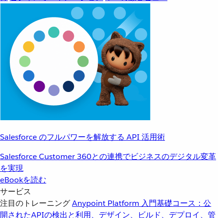
Salesforce のフルパワーを解放する API 活用術
Salesforce Customer 360との連携でビジネスのデジタル変革
を実現
eBookを読む
サービス
注目のトレーニング
Anypoint Platform 入門
基礎コース：公
開されたAPIの検出と利用、デザイン、ビルド、デプロイ、管