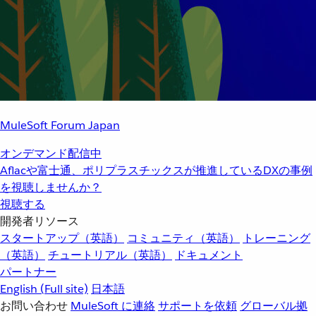
MuleSoft Forum Japan
オンデマンド配信中
Aflacや富士通、ポリプラスチックスが推進しているDXの事例
を視聴しませんか？
視聴する
開発者リソース
スタートアップ（英語）
コミュニティ（英語）
トレーニング
（英語）
チュートリアル（英語）
ドキュメント
パートナー
English
(Full site)
日本語
お問い合わせ
MuleSoft に連絡
サポートを依頼
グローバル拠