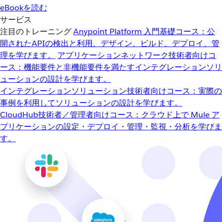
eBookを読む
サービス
注目のトレーニング
Anypoint Platform 入門
基礎コース：公
開されたAPIの検出と利用、デザイン、ビルド、デプロイ、管
理を学びます。
アプリケーションネットワーク
技術者向けコ
ース：機能要件と非機能要件を満たすインテグレーションソリ
ューションの設計を学びます。
インテグレーションソリューション
技術者向けコース：実際の
事例を利用してソリューションの設計を学びます。
CloudHub
技術者／管理者向けコース：クラウド上で Mule ア
プリケーションの設定・デプロイ・管理・監視・分析を学びま
す。