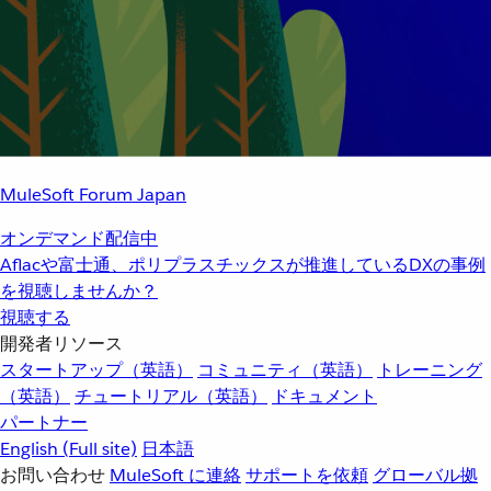
MuleSoft Forum Japan
オンデマンド配信中
Aflacや富士通、ポリプラスチックスが推進しているDXの事例
を視聴しませんか？
視聴する
開発者リソース
スタートアップ（英語）
コミュニティ（英語）
トレーニング
（英語）
チュートリアル（英語）
ドキュメント
パートナー
English
(Full site)
日本語
お問い合わせ
MuleSoft に連絡
サポートを依頼
グローバル拠