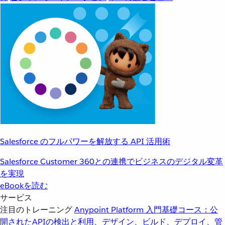
Salesforce のフルパワーを解放する API 活用術
Salesforce Customer 360との連携でビジネスのデジタル変革
を実現
eBookを読む
サービス
注目のトレーニング
Anypoint Platform 入門
基礎コース：公
開されたAPIの検出と利用、デザイン、ビルド、デプロイ、管