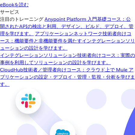
eBookを読む
サービス
注目のトレーニング
Anypoint Platform 入門
基礎コース：公
開されたAPIの検出と利用、デザイン、ビルド、デプロイ、管
理を学びます。
アプリケーションネットワーク
技術者向けコ
ース：機能要件と非機能要件を満たすインテグレーションソリ
ューションの設計を学びます。
インテグレーションソリューション
技術者向けコース：実際の
事例を利用してソリューションの設計を学びます。
CloudHub
技術者／管理者向けコース：クラウド上で Mule ア
プリケーションの設定・デプロイ・管理・監視・分析を学びま
す。