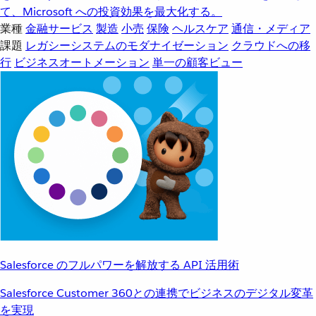
て、Microsoft への投資効果を最大化する。
業種
金融サービス
製造
小売
保険
ヘルスケア
通信・メディア
課題
レガシーシステムのモダナイゼーション
クラウドへの移
行
ビジネスオートメーション
単一の顧客ビュー
Salesforce のフルパワーを解放する API 活用術
Salesforce Customer 360との連携でビジネスのデジタル変革
を実現