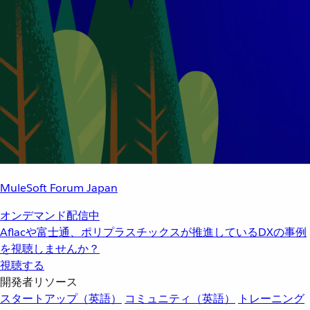
MuleSoft Forum Japan
オンデマンド配信中
Aflacや富士通、ポリプラスチックスが推進しているDXの事例
を視聴しませんか？
視聴する
開発者リソース
スタートアップ（英語）
コミュニティ（英語）
トレーニング