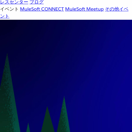
レスセンター
ブログ
イベント
MuleSoft CONNECT
MuleSoft Meetup
その他イベ
ント