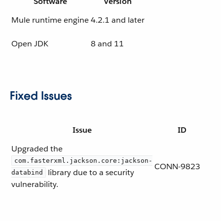
Software
Version
Mule runtime engine
4.2.1 and later
Open JDK
8 and 11
Fixed Issues
Issue
ID
Upgraded the
com.fasterxml.jackson.core:jackson-
CONN-9823
library due to a security
databind
vulnerability.