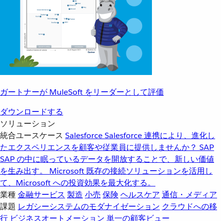
ガートナーが MuleSoft をリーダーとして評価
ダウンロードする
ソリューション
統合ユースケース
Salesforce
Salesforce 連携により、進化し
たエクスペリエンスを顧客や従業員に提供しませんか？
SAP
SAP の中に眠っているデータを開放することで、新しい価値
を生み出す。
Microsoft
既存の接続ソリューションを活用し
て、Microsoft への投資効果を最大化する。
業種
金融サービス
製造
小売
保険
ヘルスケア
通信・メディア
課題
レガシーシステムのモダナイゼーション
クラウドへの移
行
ビジネスオートメーション
単一の顧客ビュー