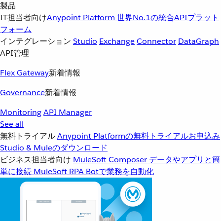
製品
IT担当者向け
Anypoint Platform
世界No.1の統合APIプラット
フォーム
インテグレーション
Studio
Exchange
Connector
DataGraph
API管理
Flex Gateway
新着情報
Governance
新着情報
Monitoring
API Manager
See all
無料トライアル
Anypoint Platformの無料トライアルお申込み
Studio & Muleのダウンロード
ビジネス担当者向け
MuleSoft Composer
データやアプリと簡
単に接続
MuleSoft RPA
Botで業務を自動化