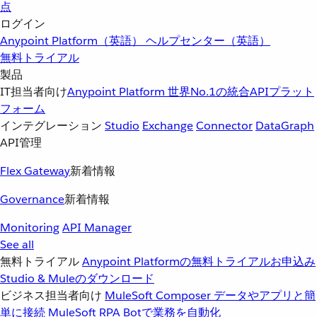
点
ログイン
Anypoint Platform（英語）
ヘルプセンター（英語）
無料トライアル
製品
IT担当者向け
Anypoint Platform
世界No.1の統合APIプラット
フォーム
インテグレーション
Studio
Exchange
Connector
DataGraph
API管理
Flex Gateway
新着情報
Governance
新着情報
Monitoring
API Manager
See all
無料トライアル
Anypoint Platformの無料トライアルお申込み
Studio & Muleのダウンロード
ビジネス担当者向け
MuleSoft Composer
データやアプリと簡
単に接続
MuleSoft RPA
Botで業務を自動化