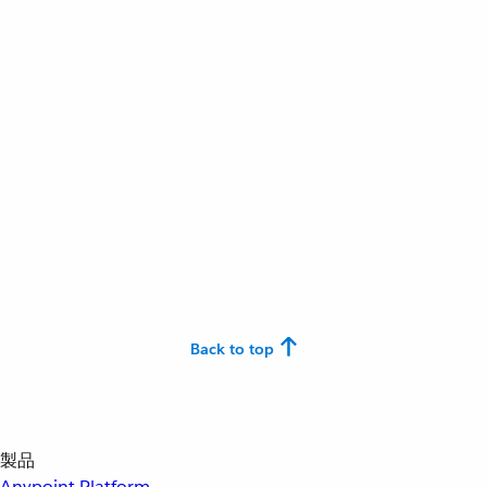
Back to top
製品
Anypoint Platform