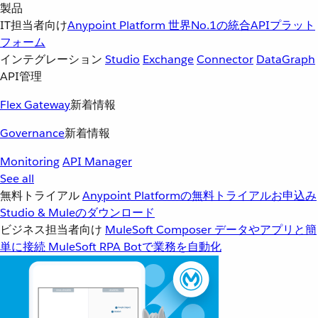
製品
IT担当者向け
Anypoint Platform
世界No.1の統合APIプラット
フォーム
インテグレーション
Studio
Exchange
Connector
DataGraph
API管理
Flex Gateway
新着情報
Governance
新着情報
Monitoring
API Manager
See all
無料トライアル
Anypoint Platformの無料トライアルお申込み
Studio & Muleのダウンロード
ビジネス担当者向け
MuleSoft Composer
データやアプリと簡
単に接続
MuleSoft RPA
Botで業務を自動化