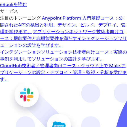
eBookを読む
サービス
注目のトレーニング
Anypoint Platform 入門
基礎コース：公
開されたAPIの検出と利用、デザイン、ビルド、デプロイ、管
理を学びます。
アプリケーションネットワーク
技術者向けコ
ース：機能要件と非機能要件を満たすインテグレーションソリ
ューションの設計を学びます。
インテグレーションソリューション
技術者向けコース：実際の
事例を利用してソリューションの設計を学びます。
CloudHub
技術者／管理者向けコース：クラウド上で Mule ア
プリケーションの設定・デプロイ・管理・監視・分析を学びま
す。