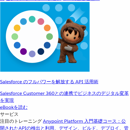
Salesforce のフルパワーを解放する API 活用術
Salesforce Customer 360との連携でビジネスのデジタル変革
を実現
eBookを読む
サービス
注目のトレーニング
Anypoint Platform 入門
基礎コース：公
開されたAPIの検出と利用、デザイン、ビルド、デプロイ、管