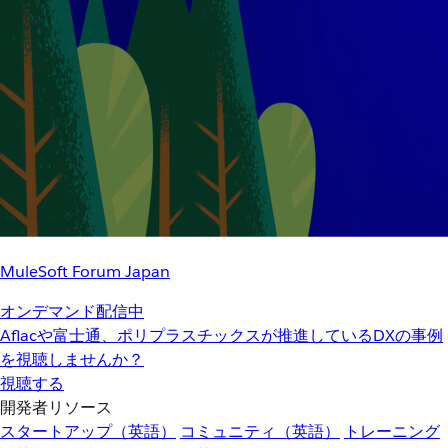
MuleSoft Forum Japan
オンデマンド配信中
Aflacや富士通、ポリプラスチックスが推進しているDXの事例
を視聴しませんか？
視聴する
開発者リソース
スタートアップ（英語）
コミュニティ（英語）
トレーニング