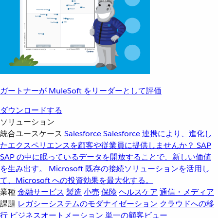
ガートナーが MuleSoft をリーダーとして評価
ダウンロードする
ソリューション
統合ユースケース
Salesforce
Salesforce 連携により、進化し
たエクスペリエンスを顧客や従業員に提供しませんか？
SAP
SAP の中に眠っているデータを開放することで、新しい価値
を生み出す。
Microsoft
既存の接続ソリューションを活用し
て、Microsoft への投資効果を最大化する。
業種
金融サービス
製造
小売
保険
ヘルスケア
通信・メディア
課題
レガシーシステムのモダナイゼーション
クラウドへの移
行
ビジネスオートメーション
単一の顧客ビュー