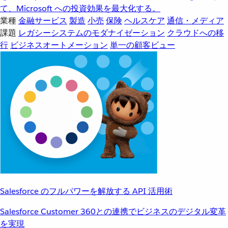
て、Microsoft への投資効果を最大化する。
業種
金融サービス
製造
小売
保険
ヘルスケア
通信・メディア
課題
レガシーシステムのモダナイゼーション
クラウドへの移
行
ビジネスオートメーション
単一の顧客ビュー
Salesforce のフルパワーを解放する API 活用術
Salesforce Customer 360との連携でビジネスのデジタル変革
を実現