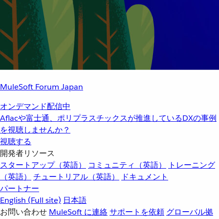
MuleSoft Forum Japan
オンデマンド配信中
Aflacや富士通、ポリプラスチックスが推進しているDXの事例
を視聴しませんか？
視聴する
開発者リソース
スタートアップ（英語）
コミュニティ（英語）
トレーニング
（英語）
チュートリアル（英語）
ドキュメント
パートナー
English
(Full site)
日本語
お問い合わせ
MuleSoft に連絡
サポートを依頼
グローバル拠