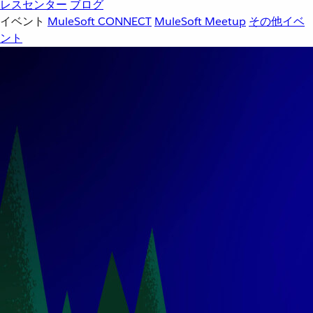
レスセンター
ブログ
イベント
MuleSoft CONNECT
MuleSoft Meetup
その他イベ
ント