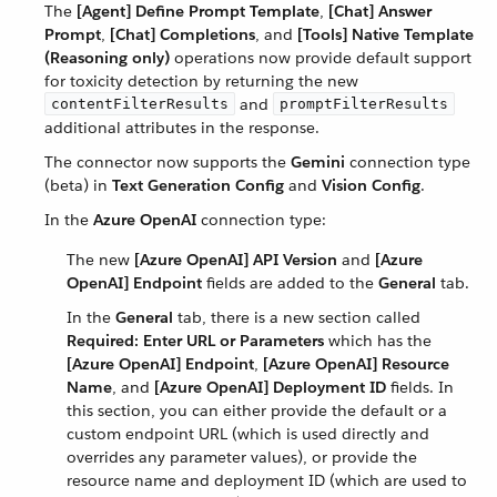
The
[Agent] Define Prompt Template
,
[Chat] Answer
Prompt
,
[Chat] Completions
, and
[Tools] Native Template
(Reasoning only)
operations now provide default support
for toxicity detection by returning the new
and
contentFilterResults
promptFilterResults
additional attributes in the response.
The connector now supports the
Gemini
connection type
(beta) in
Text Generation Config
and
Vision Config
.
In the
Azure OpenAI
connection type:
The new
[Azure OpenAI] API Version
and
[Azure
OpenAI] Endpoint
fields are added to the
General
tab.
In the
General
tab, there is a new section called
Required: Enter URL or Parameters
which has the
[Azure OpenAI] Endpoint
,
[Azure OpenAI] Resource
Name
, and
[Azure OpenAI] Deployment ID
fields. In
this section, you can either provide the default or a
custom endpoint URL (which is used directly and
overrides any parameter values), or provide the
resource name and deployment ID (which are used to