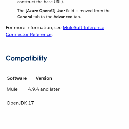
construct the base URL).
The
[Azure OpenAI] User
field is moved from the
General
tab to the
Advanced
tab.
For more information, see
MuleSoft Inference
Connector Reference
.
Compatibility
Software
Version
Mule
4.9.4 and later
OpenJDK
17