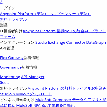
点
ログイン
Anypoint Platform（英語）
ヘルプセンター（英語）
無料トライアル
製品
IT担当者向け
Anypoint Platform
世界No.1の統合APIプラット
フォーム
インテグレーション
Studio
Exchange
Connector
DataGraph
API管理
Flex Gateway
新着情報
Governance
新着情報
Monitoring
API Manager
See all
無料トライアル
Anypoint Platformの無料トライアルお申込み
Studio & Muleのダウンロード
ビジネス担当者向け
MuleSoft Composer
データやアプリと簡
単に接続
MuleSoft RPA
Botで業務を自動化