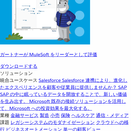
ガートナーが MuleSoft をリーダーとして評価
ダウンロードする
ソリューション
統合ユースケース
Salesforce
Salesforce 連携により、進化し
たエクスペリエンスを顧客や従業員に提供しませんか？
SAP
SAP の中に眠っているデータを開放することで、新しい価値
を生み出す。
Microsoft
既存の接続ソリューションを活用し
て、Microsoft への投資効果を最大化する。
業種
金融サービス
製造
小売
保険
ヘルスケア
通信・メディア
課題
レガシーシステムのモダナイゼーション
クラウドへの移
行
ビジネスオートメーション
単一の顧客ビュー