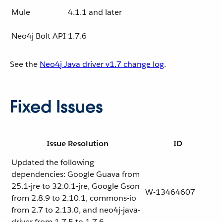
Mule
4.1.1 and later
Neo4j Bolt API
1.7.6
See the
Neo4j Java driver v1.7 change log
.
Fixed Issues
Issue Resolution
ID
Updated the following
dependencies: Google Guava from
25.1-jre to 32.0.1-jre, Google Gson
W-13464607
from 2.8.9 to 2.10.1, commons-io
from 2.7 to 2.13.0, and neo4j-java-
driver from 1.7.5 to 1.7.6.