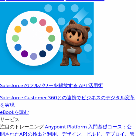
Salesforce のフルパワーを解放する API 活用術
Salesforce Customer 360との連携でビジネスのデジタル変革
を実現
eBookを読む
サービス
注目のトレーニング
Anypoint Platform 入門
基礎コース：公
開されたAPIの検出と利用、デザイン、ビルド、デプロイ、管