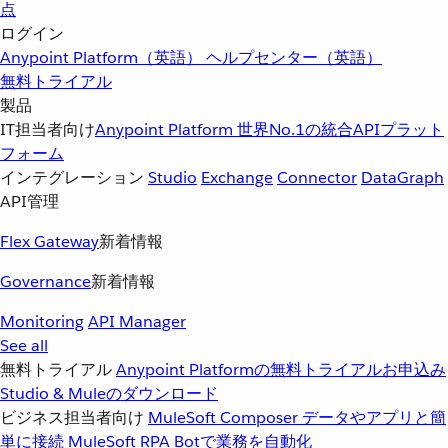
点
ログイン
Anypoint Platform（英語）
ヘルプセンター（英語）
無料トライアル
製品
IT担当者向け
Anypoint Platform
世界No.1の統合APIプラット
フォーム
インテグレーション
Studio
Exchange
Connector
DataGraph
API管理
Flex Gateway
新着情報
Governance
新着情報
Monitoring
API Manager
See all
無料トライアル
Anypoint Platformの無料トライアルお申込み
Studio & Muleのダウンロード
ビジネス担当者向け
MuleSoft Composer
データやアプリと簡
単に接続
MuleSoft RPA
Botで業務を自動化