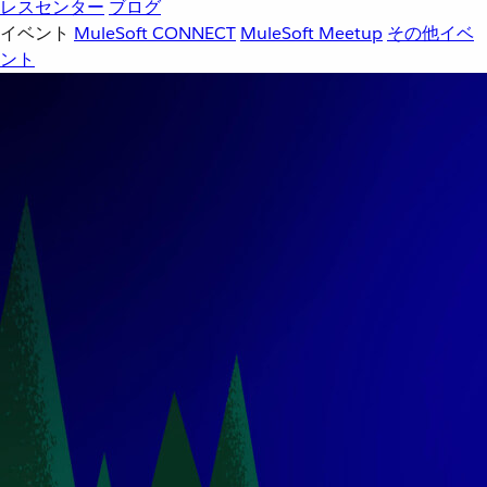
レスセンター
ブログ
イベント
MuleSoft CONNECT
MuleSoft Meetup
その他イベ
ント