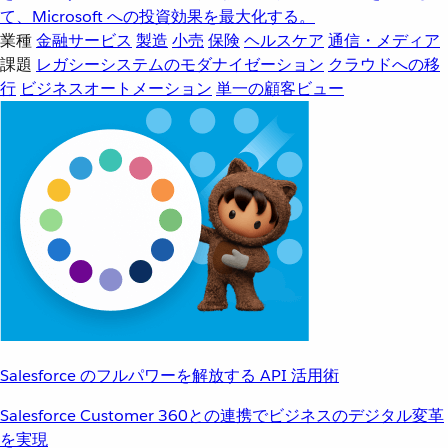
て、Microsoft への投資効果を最大化する。
業種
金融サービス
製造
小売
保険
ヘルスケア
通信・メディア
課題
レガシーシステムのモダナイゼーション
クラウドへの移
行
ビジネスオートメーション
単一の顧客ビュー
Salesforce のフルパワーを解放する API 活用術
Salesforce Customer 360との連携でビジネスのデジタル変革
を実現