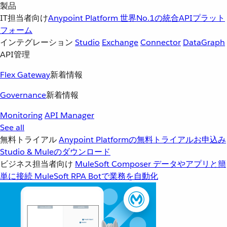
製品
IT担当者向け
Anypoint Platform
世界No.1の統合APIプラット
フォーム
インテグレーション
Studio
Exchange
Connector
DataGraph
API管理
Flex Gateway
新着情報
Governance
新着情報
Monitoring
API Manager
See all
無料トライアル
Anypoint Platformの無料トライアルお申込み
Studio & Muleのダウンロード
ビジネス担当者向け
MuleSoft Composer
データやアプリと簡
単に接続
MuleSoft RPA
Botで業務を自動化