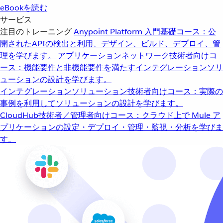
eBookを読む
サービス
注目のトレーニング
Anypoint Platform 入門
基礎コース：公
開されたAPIの検出と利用、デザイン、ビルド、デプロイ、管
理を学びます。
アプリケーションネットワーク
技術者向けコ
ース：機能要件と非機能要件を満たすインテグレーションソリ
ューションの設計を学びます。
インテグレーションソリューション
技術者向けコース：実際の
事例を利用してソリューションの設計を学びます。
CloudHub
技術者／管理者向けコース：クラウド上で Mule ア
プリケーションの設定・デプロイ・管理・監視・分析を学びま
す。