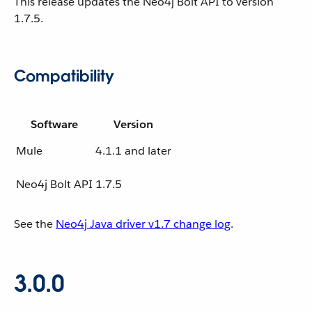
This release updates the Neo4j Bolt API to version
1.7.5.
Compatibility
Software
Version
Mule
4.1.1 and later
Neo4j Bolt API
1.7.5
See the
Neo4j Java driver v1.7 change log
.
3.0.0