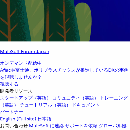
MuleSoft Forum Japan
オンデマンド配信中
Aflacや富士通、ポリプラスチックスが推進しているDXの事例
を視聴しませんか？
視聴する
開発者リソース
スタートアップ（英語）
コミュニティ（英語）
トレーニング
（英語）
チュートリアル（英語）
ドキュメント
パートナー
English
(Full site)
日本語
お問い合わせ
MuleSoft に連絡
サポートを依頼
グローバル拠