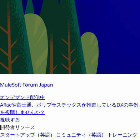
MuleSoft Forum Japan
オンデマンド配信中
Aflacや富士通、ポリプラスチックスが推進しているDXの事例
を視聴しませんか？
視聴する
開発者リソース
スタートアップ（英語）
コミュニティ（英語）
トレーニング