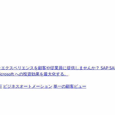
進化したエクスペリエンスを顧客や従業員に提供しませんか？
SAP
S
rosoft への投資効果を最大化する。
行
ビジネスオートメーション
単一の顧客ビュー