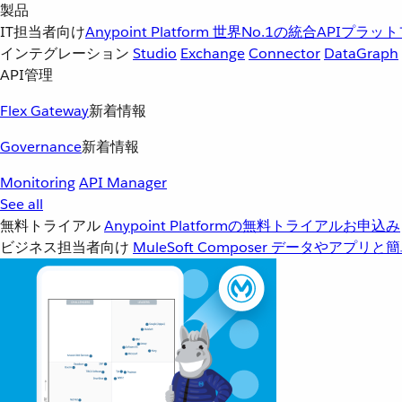
製品
IT担当者向け
Anypoint Platform
世界No.1の統合APIプラッ
インテグレーション
Studio
Exchange
Connector
DataGraph
API管理
Flex Gateway
新着情報
Governance
新着情報
Monitoring
API Manager
See all
無料トライアル
Anypoint Platformの無料トライアルお申込み
ビジネス担当者向け
MuleSoft Composer
データやアプリと簡