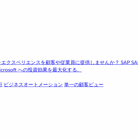
進化したエクスペリエンスを顧客や従業員に提供しませんか？
SAP
S
rosoft への投資効果を最大化する。
行
ビジネスオートメーション
単一の顧客ビュー