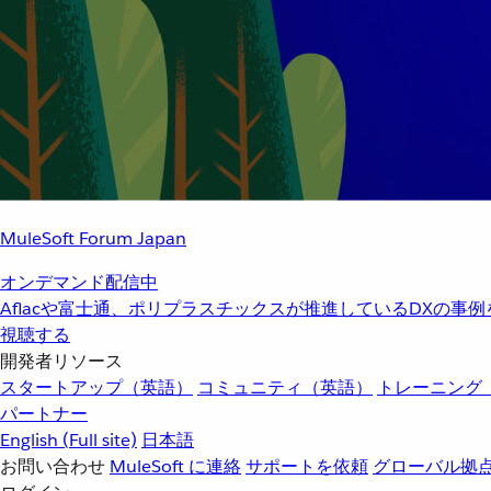
MuleSoft Forum Japan
オンデマンド配信中
Aflacや富士通、ポリプラスチックスが推進しているDXの事
視聴する
開発者リソース
スタートアップ（英語）
コミュニティ（英語）
トレーニング
パートナー
English
(Full site)
日本語
お問い合わせ
MuleSoft に連絡
サポートを依頼
グローバル拠