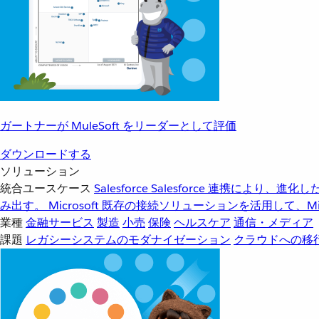
ガートナーが MuleSoft をリーダーとして評価
ダウンロードする
ソリューション
統合ユースケース
Salesforce
Salesforce 連携により、
み出す。
Microsoft
既存の接続ソリューションを活用して、Mic
業種
金融サービス
製造
小売
保険
ヘルスケア
通信・メディア
課題
レガシーシステムのモダナイゼーション
クラウドへの移