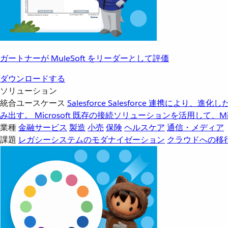
ガートナーが MuleSoft をリーダーとして評価
ダウンロードする
ソリューション
統合ユースケース
Salesforce
Salesforce 連携により、
み出す。
Microsoft
既存の接続ソリューションを活用して、Mic
業種
金融サービス
製造
小売
保険
ヘルスケア
通信・メディア
課題
レガシーシステムのモダナイゼーション
クラウドへの移