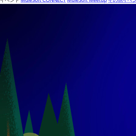
イベント
MuleSoft CONNECT
MuleSoft Meetup
その他イベ