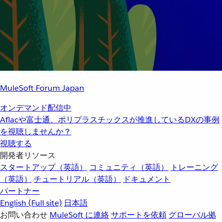
MuleSoft Forum Japan
オンデマンド配信中
Aflacや富士通、ポリプラスチックスが推進しているDXの事例
を視聴しませんか？
視聴する
開発者リソース
スタートアップ（英語）
コミュニティ（英語）
トレーニング
（英語）
チュートリアル（英語）
ドキュメント
パートナー
English
(Full site)
日本語
お問い合わせ
MuleSoft に連絡
サポートを依頼
グローバル拠