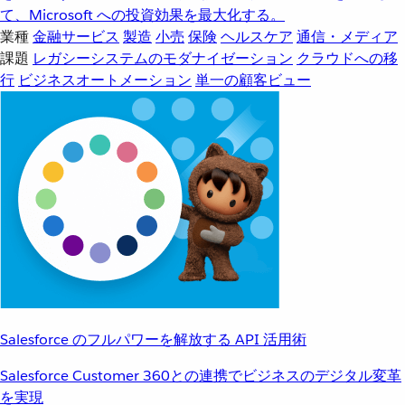
て、Microsoft への投資効果を最大化する。
業種
金融サービス
製造
小売
保険
ヘルスケア
通信・メディア
課題
レガシーシステムのモダナイゼーション
クラウドへの移
行
ビジネスオートメーション
単一の顧客ビュー
Salesforce のフルパワーを解放する API 活用術
Salesforce Customer 360との連携でビジネスのデジタル変革
を実現