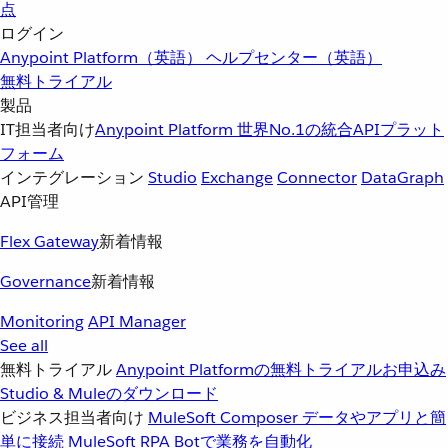
点
ログイン
Anypoint Platform（英語）
ヘルプセンター（英語）
無料トライアル
製品
IT担当者向け
Anypoint Platform
世界No.1の統合APIプラット
フォーム
インテグレーション
Studio
Exchange
Connector
DataGraph
API管理
Flex Gateway
新着情報
Governance
新着情報
Monitoring
API Manager
See all
無料トライアル
Anypoint Platformの無料トライアルお申込み
Studio & Muleのダウンロード
ビジネス担当者向け
MuleSoft Composer
データやアプリと簡
単に接続
MuleSoft RPA
Botで業務を自動化