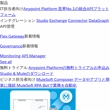
製品
IT担当者向け
Anypoint Platform
世界No.1の統合APIプラット
フォーム
インテグレーション
Studio
Exchange
Connector
DataGraph
API管理
Flex Gateway
新着情報
Governance
新着情報
Monitoring
API Manager
See all
無料トライアル
Anypoint Platformの無料トライアルお申込み
Studio & Muleのダウンロード
ビジネス担当者向け
MuleSoft Composer
データやアプリと簡
単に接続
MuleSoft RPA
Botで業務を自動化