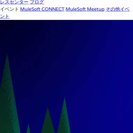
レスセンター
ブログ
イベント
MuleSoft CONNECT
MuleSoft Meetup
その他イベ
ント