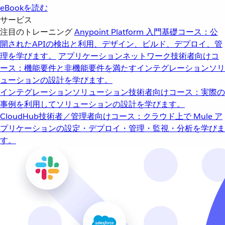
eBookを読む
サービス
注目のトレーニング
Anypoint Platform 入門
基礎コース：公
開されたAPIの検出と利用、デザイン、ビルド、デプロイ、管
理を学びます。
アプリケーションネットワーク
技術者向けコ
ース：機能要件と非機能要件を満たすインテグレーションソリ
ューションの設計を学びます。
インテグレーションソリューション
技術者向けコース：実際の
事例を利用してソリューションの設計を学びます。
CloudHub
技術者／管理者向けコース：クラウド上で Mule ア
プリケーションの設定・デプロイ・管理・監視・分析を学びま
す。