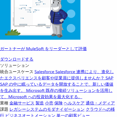
ガートナーが MuleSoft をリーダーとして評価
ダウンロードする
ソリューション
統合ユースケース
Salesforce
Salesforce 連携により、進化し
たエクスペリエンスを顧客や従業員に提供しませんか？
SAP
SAP の中に眠っているデータを開放することで、新しい価値
を生み出す。
Microsoft
既存の接続ソリューションを活用し
て、Microsoft への投資効果を最大化する。
業種
金融サービス
製造
小売
保険
ヘルスケア
通信・メディア
課題
レガシーシステムのモダナイゼーション
クラウドへの移
行
ビジネスオートメーション
単一の顧客ビュー