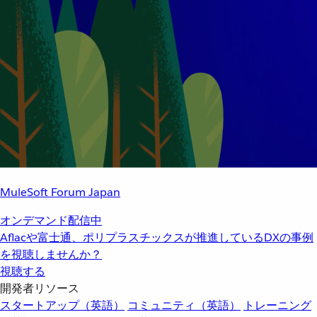
MuleSoft Forum Japan
オンデマンド配信中
Aflacや富士通、ポリプラスチックスが推進しているDXの事例
を視聴しませんか？
視聴する
開発者リソース
スタートアップ（英語）
コミュニティ（英語）
トレーニング