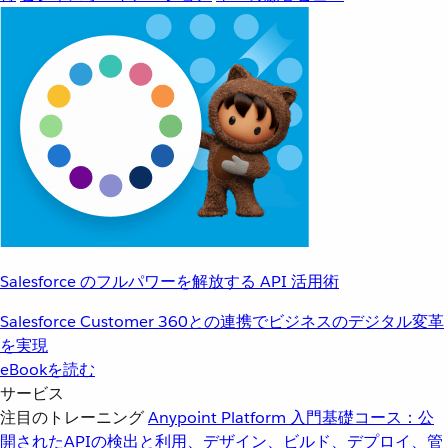
Salesforce のフルパワーを解放する API 活用術
Salesforce Customer 360との連携でビジネスのデジタル変革
を実現
eBookを読む
サービス
注目のトレーニング
Anypoint Platform 入門
基礎コース：公
開されたAPIの検出と利用、デザイン、ビルド、デプロイ、管