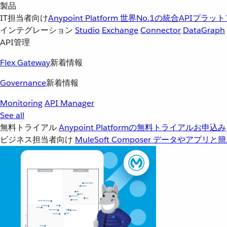
製品
IT担当者向け
Anypoint Platform
世界No.1の統合APIプラッ
インテグレーション
Studio
Exchange
Connector
DataGraph
API管理
Flex Gateway
新着情報
Governance
新着情報
Monitoring
API Manager
See all
無料トライアル
Anypoint Platformの無料トライアルお申込み
ビジネス担当者向け
MuleSoft Composer
データやアプリと簡