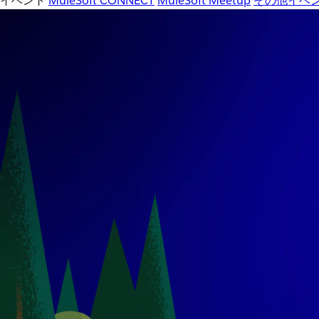
イベント
MuleSoft CONNECT
MuleSoft Meetup
その他イベ