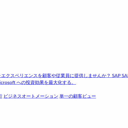
進化したエクスペリエンスを顧客や従業員に提供しませんか？
SAP
S
rosoft への投資効果を最大化する。
行
ビジネスオートメーション
単一の顧客ビュー