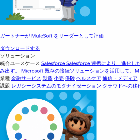
ガートナーが MuleSoft をリーダーとして評価
ダウンロードする
ソリューション
統合ユースケース
Salesforce
Salesforce 連携により、
み出す。
Microsoft
既存の接続ソリューションを活用して、Mic
業種
金融サービス
製造
小売
保険
ヘルスケア
通信・メディア
課題
レガシーシステムのモダナイゼーション
クラウドへの移