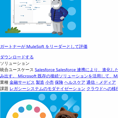
ガートナーが MuleSoft をリーダーとして評価
ダウンロードする
ソリューション
統合ユースケース
Salesforce
Salesforce 連携により、
み出す。
Microsoft
既存の接続ソリューションを活用して、Mic
業種
金融サービス
製造
小売
保険
ヘルスケア
通信・メディア
課題
レガシーシステムのモダナイゼーション
クラウドへの移