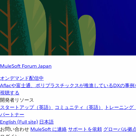
MuleSoft Forum Japan
オンデマンド配信中
Aflacや富士通、ポリプラスチックスが推進しているDXの事
視聴する
開発者リソース
スタートアップ（英語）
コミュニティ（英語）
トレーニング
パートナー
English
(Full site)
日本語
お問い合わせ
MuleSoft に連絡
サポートを依頼
グローバル拠