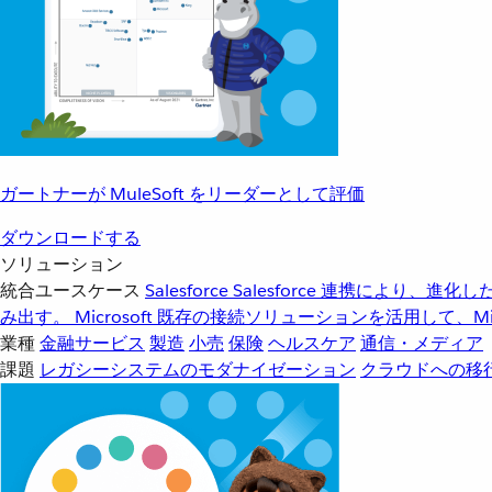
ガートナーが MuleSoft をリーダーとして評価
ダウンロードする
ソリューション
統合ユースケース
Salesforce
Salesforce 連携により、
み出す。
Microsoft
既存の接続ソリューションを活用して、Mic
業種
金融サービス
製造
小売
保険
ヘルスケア
通信・メディア
課題
レガシーシステムのモダナイゼーション
クラウドへの移