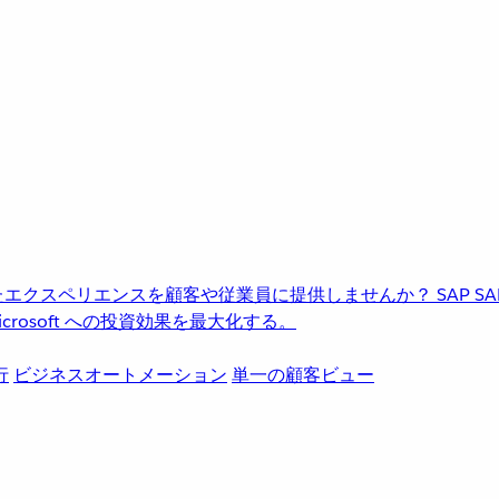
進化したエクスペリエンスを顧客や従業員に提供しませんか？
SAP
S
rosoft への投資効果を最大化する。
行
ビジネスオートメーション
単一の顧客ビュー