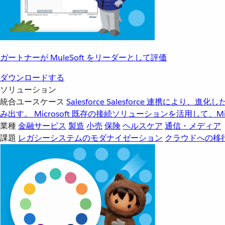
ガートナーが MuleSoft をリーダーとして評価
ダウンロードする
ソリューション
統合ユースケース
Salesforce
Salesforce 連携により、
み出す。
Microsoft
既存の接続ソリューションを活用して、Mic
業種
金融サービス
製造
小売
保険
ヘルスケア
通信・メディア
課題
レガシーシステムのモダナイゼーション
クラウドへの移