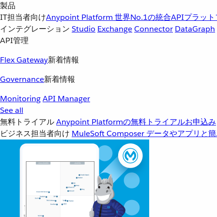
製品
IT担当者向け
Anypoint Platform
世界No.1の統合APIプラッ
インテグレーション
Studio
Exchange
Connector
DataGraph
API管理
Flex Gateway
新着情報
Governance
新着情報
Monitoring
API Manager
See all
無料トライアル
Anypoint Platformの無料トライアルお申込み
ビジネス担当者向け
MuleSoft Composer
データやアプリと簡