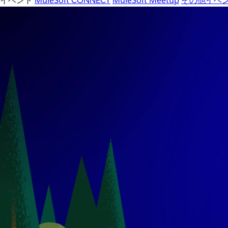
イベント
MuleSoft CONNECT
MuleSoft Meetup
その他イベ