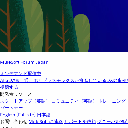
MuleSoft Forum Japan
オンデマンド配信中
Aflacや富士通、ポリプラスチックスが推進しているDXの事
視聴する
開発者リソース
スタートアップ（英語）
コミュニティ（英語）
トレーニング
パートナー
English
(Full site)
日本語
お問い合わせ
MuleSoft に連絡
サポートを依頼
グローバル拠