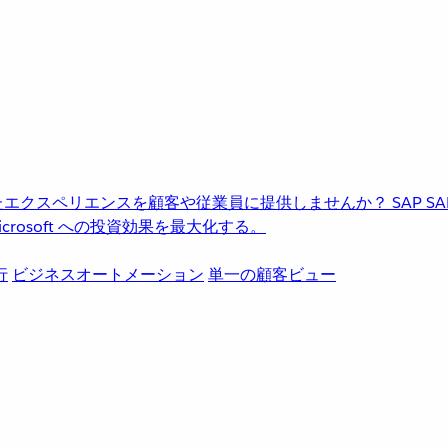
進化したエクスペリエンスを顧客や従業員に提供しませんか？
SAP
S
rosoft への投資効果を最大化する。
行
ビジネスオートメーション
単一の顧客ビュー