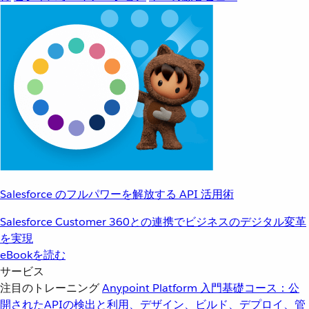
Salesforce のフルパワーを解放する API 活用術
Salesforce Customer 360との連携でビジネスのデジタル変革
を実現
eBookを読む
サービス
注目のトレーニング
Anypoint Platform 入門
基礎コース：公
開されたAPIの検出と利用、デザイン、ビルド、デプロイ、管