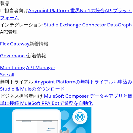
製品
IT担当者向け
Anypoint Platform
世界No.1の統合APIプラット
フォーム
インテグレーション
Studio
Exchange
Connector
DataGraph
API管理
Flex Gateway
新着情報
Governance
新着情報
Monitoring
API Manager
See all
無料トライアル
Anypoint Platformの無料トライアルお申込み
Studio & Muleのダウンロード
ビジネス担当者向け
MuleSoft Composer
データやアプリと簡
単に接続
MuleSoft RPA
Botで業務を自動化