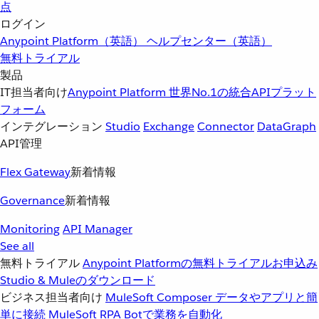
点
ログイン
Anypoint Platform（英語）
ヘルプセンター（英語）
無料トライアル
製品
IT担当者向け
Anypoint Platform
世界No.1の統合APIプラット
フォーム
インテグレーション
Studio
Exchange
Connector
DataGraph
API管理
Flex Gateway
新着情報
Governance
新着情報
Monitoring
API Manager
See all
無料トライアル
Anypoint Platformの無料トライアルお申込み
Studio & Muleのダウンロード
ビジネス担当者向け
MuleSoft Composer
データやアプリと簡
単に接続
MuleSoft RPA
Botで業務を自動化