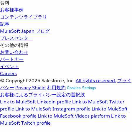
資料
お客様事例
コンテンツライブラリ
記事
MuleSoft Japan ブログ
プレスセンター
その他の情報
お問い合わせ
パートナー
イベント
Careers
© Copyright 2025
Salesforce, Inc.
All rights reserved.
プライ
バシー
Privacy Shield
利用規約
Cookies Settings
お客様によるプライバシー設定の選択肢
Link to MuleSoft Linkedin profile
Link to MuleSoft Twitter
profile
Link to MuleSoft Instagram profile
Link to MuleSoft
Facebook profile
Link to MuleSoft Videos platform
Link to
MuleSoft Twitch profile