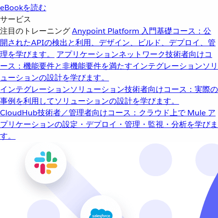
eBookを読む
サービス
注目のトレーニング
Anypoint Platform 入門
基礎コース：公
開されたAPIの検出と利用、デザイン、ビルド、デプロイ、管
理を学びます。
アプリケーションネットワーク
技術者向けコ
ース：機能要件と非機能要件を満たすインテグレーションソリ
ューションの設計を学びます。
インテグレーションソリューション
技術者向けコース：実際の
事例を利用してソリューションの設計を学びます。
CloudHub
技術者／管理者向けコース：クラウド上で Mule ア
プリケーションの設定・デプロイ・管理・監視・分析を学びま
す。