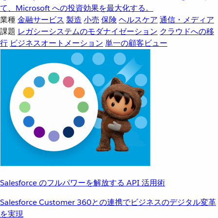
て、Microsoft への投資効果を最大化する。
業種
金融サービス
製造
小売
保険
ヘルスケア
通信・メディア
課題
レガシーシステムのモダナイゼーション
クラウドへの移
行
ビジネスオートメーション
単一の顧客ビュー
Salesforce のフルパワーを解放する API 活用術
Salesforce Customer 360との連携でビジネスのデジタル変革
を実現