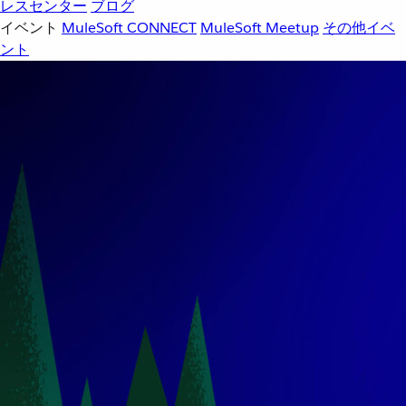
レスセンター
ブログ
イベント
MuleSoft CONNECT
MuleSoft Meetup
その他イベ
ント