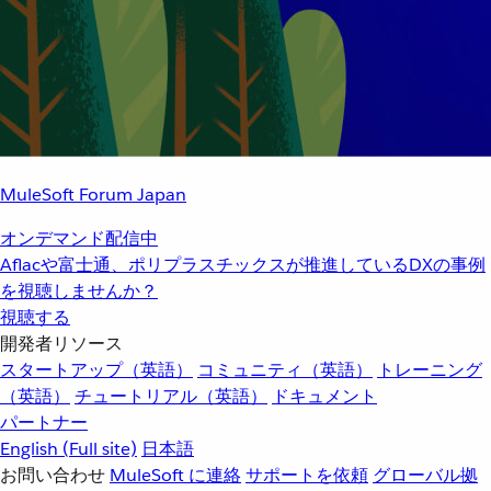
MuleSoft Forum Japan
オンデマンド配信中
Aflacや富士通、ポリプラスチックスが推進しているDXの事例
を視聴しませんか？
視聴する
開発者リソース
スタートアップ（英語）
コミュニティ（英語）
トレーニング
（英語）
チュートリアル（英語）
ドキュメント
パートナー
English
(Full site)
日本語
お問い合わせ
MuleSoft に連絡
サポートを依頼
グローバル拠