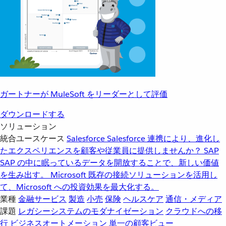
ガートナーが MuleSoft をリーダーとして評価
ダウンロードする
ソリューション
統合ユースケース
Salesforce
Salesforce 連携により、進化し
たエクスペリエンスを顧客や従業員に提供しませんか？
SAP
SAP の中に眠っているデータを開放することで、新しい価値
を生み出す。
Microsoft
既存の接続ソリューションを活用し
て、Microsoft への投資効果を最大化する。
業種
金融サービス
製造
小売
保険
ヘルスケア
通信・メディア
課題
レガシーシステムのモダナイゼーション
クラウドへの移
行
ビジネスオートメーション
単一の顧客ビュー