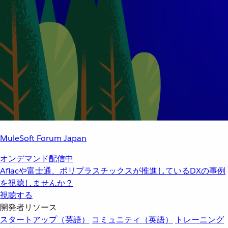
MuleSoft Forum Japan
オンデマンド配信中
Aflacや富士通、ポリプラスチックスが推進しているDXの事例
を視聴しませんか？
視聴する
開発者リソース
スタートアップ（英語）
コミュニティ（英語）
トレーニング