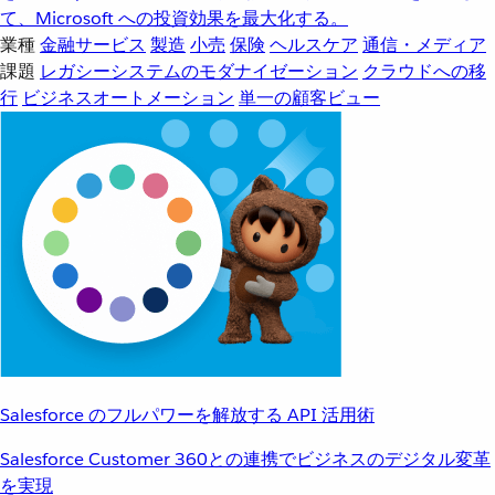
て、Microsoft への投資効果を最大化する。
業種
金融サービス
製造
小売
保険
ヘルスケア
通信・メディア
課題
レガシーシステムのモダナイゼーション
クラウドへの移
行
ビジネスオートメーション
単一の顧客ビュー
Salesforce のフルパワーを解放する API 活用術
Salesforce Customer 360との連携でビジネスのデジタル変革
を実現