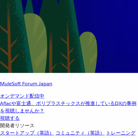
MuleSoft Forum Japan
オンデマンド配信中
Aflacや富士通、ポリプラスチックスが推進しているDXの事例
を視聴しませんか？
視聴する
開発者リソース
スタートアップ（英語）
コミュニティ（英語）
トレーニング