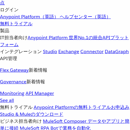
点
ログイン
Anypoint Platform（英語）
ヘルプセンター（英語）
無料トライアル
製品
IT担当者向け
Anypoint Platform
世界No.1の統合APIプラット
フォーム
インテグレーション
Studio
Exchange
Connector
DataGraph
API管理
Flex Gateway
新着情報
Governance
新着情報
Monitoring
API Manager
See all
無料トライアル
Anypoint Platformの無料トライアルお申込み
Studio & Muleのダウンロード
ビジネス担当者向け
MuleSoft Composer
データやアプリと簡
単に接続
MuleSoft RPA
Botで業務を自動化