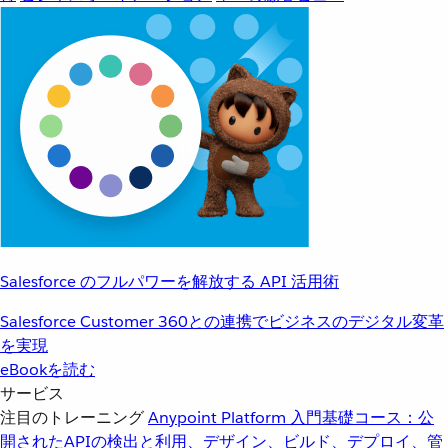
Salesforce のフルパワーを解放する API 活用術
Salesforce Customer 360との連携でビジネスのデジタル変革
を実現
eBookを読む
サービス
注目のトレーニング
Anypoint Platform 入門
基礎コース：公
開されたAPIの検出と利用、デザイン、ビルド、デプロイ、管