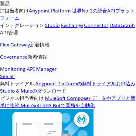
製品
IT担当者向け
Anypoint Platform
世界No.1の統合APIプラット
フォーム
インテグレーション
Studio
Exchange
Connector
DataGraph
API管理
Flex Gateway
新着情報
Governance
新着情報
Monitoring
API Manager
See all
無料トライアル
Anypoint Platformの無料トライアルお申込み
Studio & Muleのダウンロード
ビジネス担当者向け
MuleSoft Composer
データやアプリと簡
単に接続
MuleSoft RPA
Botで業務を自動化