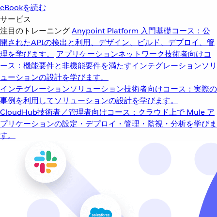
eBookを読む
サービス
注目のトレーニング
Anypoint Platform 入門
基礎コース：公
開されたAPIの検出と利用、デザイン、ビルド、デプロイ、管
理を学びます。
アプリケーションネットワーク
技術者向けコ
ース：機能要件と非機能要件を満たすインテグレーションソリ
ューションの設計を学びます。
インテグレーションソリューション
技術者向けコース：実際の
事例を利用してソリューションの設計を学びます。
CloudHub
技術者／管理者向けコース：クラウド上で Mule ア
プリケーションの設定・デプロイ・管理・監視・分析を学びま
す。