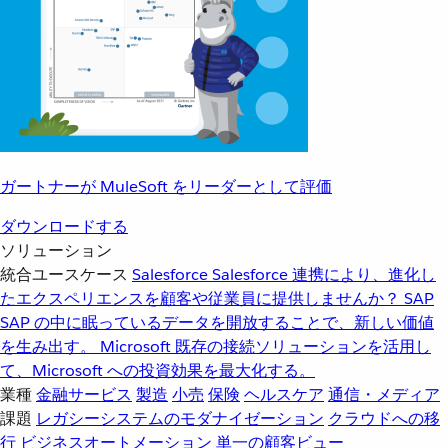
ガートナーが MuleSoft をリーダーとして評価
ダウンロードする
ソリューション
統合ユースケース
Salesforce
Salesforce 連携により、進化し
たエクスペリエンスを顧客や従業員に提供しませんか？
SAP
SAP の中に眠っているデータを開放することで、新しい価値
を生み出す。
Microsoft
既存の接続ソリューションを活用し
て、Microsoft への投資効果を最大化する。
業種
金融サービス
製造
小売
保険
ヘルスケア
通信・メディア
課題
レガシーシステムのモダナイゼーション
クラウドへの移
行
ビジネスオートメーション
単一の顧客ビュー