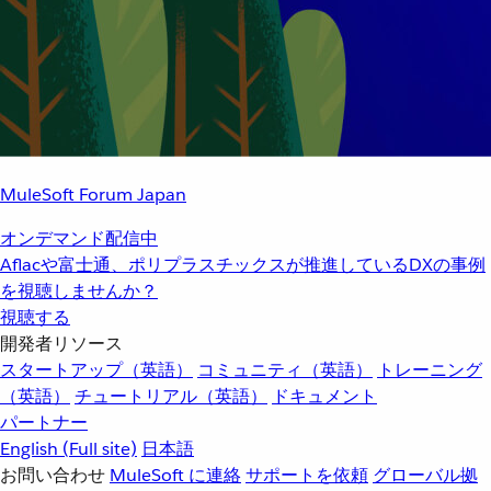
MuleSoft Forum Japan
オンデマンド配信中
Aflacや富士通、ポリプラスチックスが推進しているDXの事例
を視聴しませんか？
視聴する
開発者リソース
スタートアップ（英語）
コミュニティ（英語）
トレーニング
（英語）
チュートリアル（英語）
ドキュメント
パートナー
English
(Full site)
日本語
お問い合わせ
MuleSoft に連絡
サポートを依頼
グローバル拠