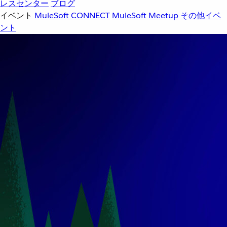
レスセンター
ブログ
イベント
MuleSoft CONNECT
MuleSoft Meetup
その他イベ
ント