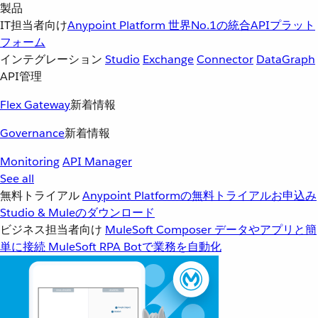
製品
IT担当者向け
Anypoint Platform
世界No.1の統合APIプラット
フォーム
インテグレーション
Studio
Exchange
Connector
DataGraph
API管理
Flex Gateway
新着情報
Governance
新着情報
Monitoring
API Manager
See all
無料トライアル
Anypoint Platformの無料トライアルお申込み
Studio & Muleのダウンロード
ビジネス担当者向け
MuleSoft Composer
データやアプリと簡
単に接続
MuleSoft RPA
Botで業務を自動化