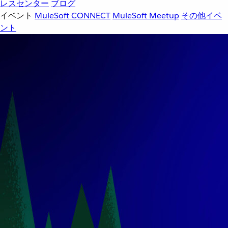
レスセンター
ブログ
イベント
MuleSoft CONNECT
MuleSoft Meetup
その他イベ
ント