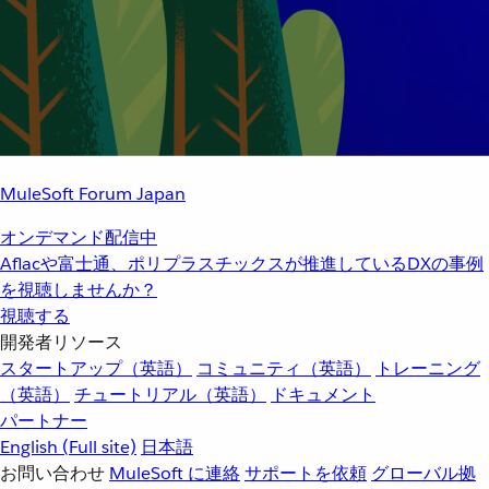
MuleSoft Forum Japan
オンデマンド配信中
Aflacや富士通、ポリプラスチックスが推進しているDXの事例
を視聴しませんか？
視聴する
開発者リソース
スタートアップ（英語）
コミュニティ（英語）
トレーニング
（英語）
チュートリアル（英語）
ドキュメント
パートナー
English
(Full site)
日本語
お問い合わせ
MuleSoft に連絡
サポートを依頼
グローバル拠