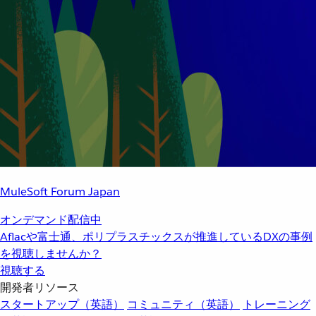
MuleSoft Forum Japan
オンデマンド配信中
Aflacや富士通、ポリプラスチックスが推進しているDXの事例
を視聴しませんか？
視聴する
開発者リソース
スタートアップ（英語）
コミュニティ（英語）
トレーニング