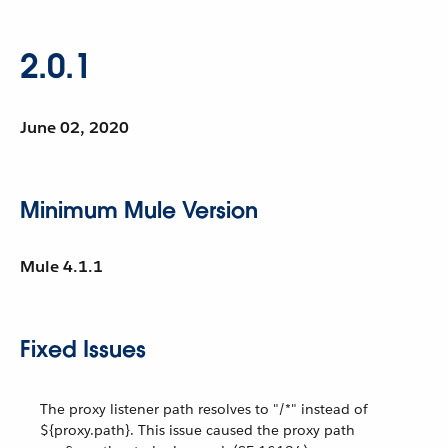
2.0.1
June 02, 2020
Minimum Mule Version
Mule 4.1.1
Fixed Issues
The proxy listener path resolves to "/*" instead of
${proxy.path}. This issue caused the proxy path