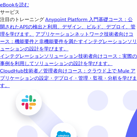
eBookを読む
サービス
注目のトレーニング
Anypoint Platform 入門
基礎コース：公
開されたAPIの検出と利用、デザイン、ビルド、デプロイ、管
理を学びます。
アプリケーションネットワーク
技術者向けコ
ース：機能要件と非機能要件を満たすインテグレーションソリ
ューションの設計を学びます。
インテグレーションソリューション
技術者向けコース：実際の
事例を利用してソリューションの設計を学びます。
CloudHub
技術者／管理者向けコース：クラウド上で Mule ア
プリケーションの設定・デプロイ・管理・監視・分析を学びま
す。