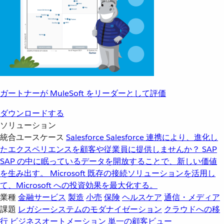
ガートナーが MuleSoft をリーダーとして評価
ダウンロードする
ソリューション
統合ユースケース
Salesforce
Salesforce 連携により、進化し
たエクスペリエンスを顧客や従業員に提供しませんか？
SAP
SAP の中に眠っているデータを開放することで、新しい価値
を生み出す。
Microsoft
既存の接続ソリューションを活用し
て、Microsoft への投資効果を最大化する。
業種
金融サービス
製造
小売
保険
ヘルスケア
通信・メディア
課題
レガシーシステムのモダナイゼーション
クラウドへの移
行
ビジネスオートメーション
単一の顧客ビュー