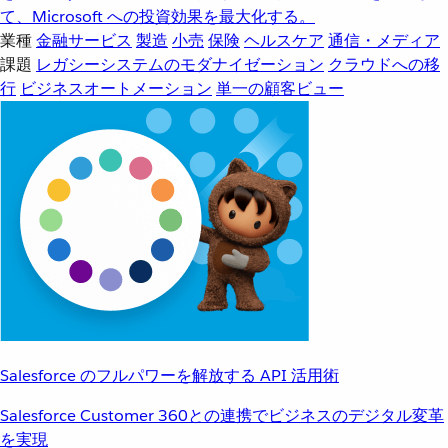
て、Microsoft への投資効果を最大化する。
業種
金融サービス
製造
小売
保険
ヘルスケア
通信・メディア
課題
レガシーシステムのモダナイゼーション
クラウドへの移
行
ビジネスオートメーション
単一の顧客ビュー
Salesforce のフルパワーを解放する API 活用術
Salesforce Customer 360との連携でビジネスのデジタル変革
を実現