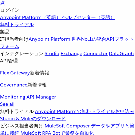
点
ログイン
Anypoint Platform（英語）
ヘルプセンター（英語）
無料トライアル
製品
IT担当者向け
Anypoint Platform
世界No.1の統合APIプラット
フォーム
インテグレーション
Studio
Exchange
Connector
DataGraph
API管理
Flex Gateway
新着情報
Governance
新着情報
Monitoring
API Manager
See all
無料トライアル
Anypoint Platformの無料トライアルお申込み
Studio & Muleのダウンロード
ビジネス担当者向け
MuleSoft Composer
データやアプリと簡
単に接続
MuleSoft RPA
Botで業務を自動化