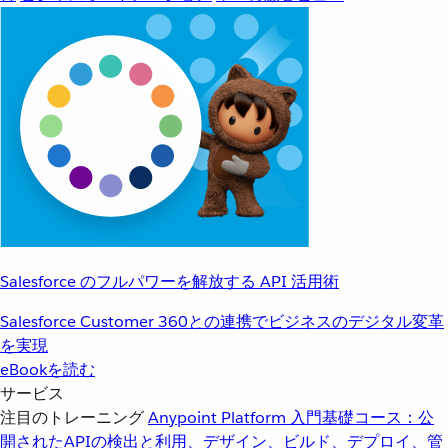
Salesforce のフルパワーを解放する API 活用術
Salesforce Customer 360との連携でビジネスのデジタル変革
を実現
eBookを読む
サービス
注目のトレーニング
Anypoint Platform 入門
基礎コース：公
開されたAPIの検出と利用、デザイン、ビルド、デプロイ、管